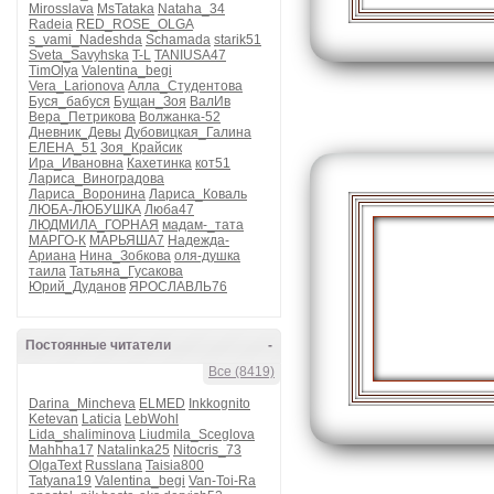
Mirosslava
MsTataka
Nataha_34
Radeia
RED_ROSE_OLGA
s_vami_Nadeshda
Schamada
starik51
Sveta_Savyhska
T-L
TANIUSA47
TimOlya
Valentina_begi
Vera_Larionova
Алла_Студентова
Буся_бабуся
Бущан_Зоя
ВалИв
Вера_Петрикова
Волжанка-52
Дневник_Девы
Дубовицкая_Галина
ЕЛЕНА_51
Зоя_Крайсик
Ира_Ивановна
Кахетинка
кот51
Лариса_Виноградова
Лариса_Воронина
Лариса_Коваль
ЛЮБА-ЛЮБУШКА
Люба47
ЛЮДМИЛА_ГОРНАЯ
мадам-_тата
МАРГО-К
МАРЬЯША7
Надежда-
Ариана
Нина_Зобкова
оля-душка
таила
Татьяна_Гусакова
Юрий_Дуданов
ЯРОСЛАВЛЬ76
Постоянные читатели
-
Все (8419)
Darina_Mincheva
ELMED
Inkkognito
Ketevan
Laticia
LebWohl
Lida_shaliminova
Liudmila_Sceglova
Mahhha17
Natalinka25
Nitocris_73
OlgaText
Russlana
Taisia800
Tatyana19
Valentina_begi
Van-Toi-Ra