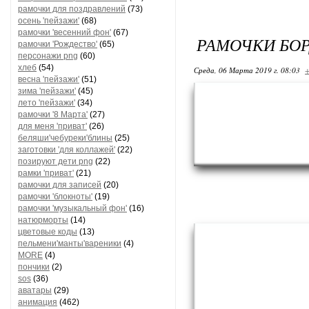
рамочки для поздравлений
(73)
осень 'пейзажи'
(68)
рамочки 'весенний фон'
(67)
РАМОЧКИ БО
рамочки 'Рождество'
(65)
персонажи png
(60)
хлеб
(54)
Среда, 06 Марта 2019 г. 08:03
+
весна 'пейзажи'
(51)
зима 'пейзажи'
(45)
лето 'пейзажи'
(34)
рамочки '8 Марта'
(27)
для меня 'приват'
(26)
беляши'чебуреки'блины
(25)
заготовки 'для коллажей'
(22)
позируют дети png
(22)
рамки 'приват'
(21)
рамочки для записей
(20)
рамочки 'блокноты'
(19)
рамочки 'музыкальный фон'
(16)
натюрморты
(14)
цветовые коды
(13)
пельмени'манты'вареники
(4)
MORE
(4)
пончики
(2)
sos
(36)
аватары
(29)
анимация
(462)