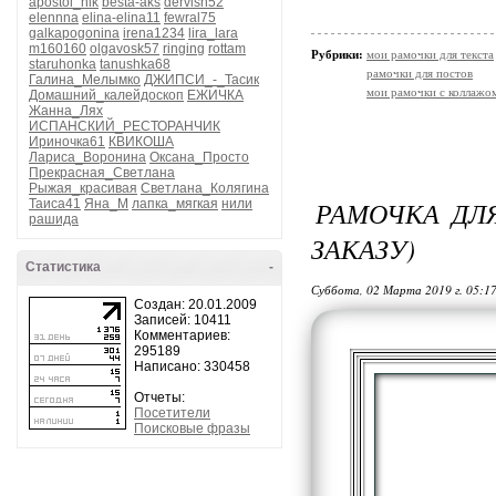
apostol_nik
besta-aks
dervish52
elennna
elina-elina11
fewral75
galkapogonina
irena1234
lira_lara
m160160
olgavosk57
ringing
rottam
Рубрики:
мои рамочки для текста
staruhonka
tanushka68
рамочки для постов
Галина_Мелымко
ДЖИПСИ_-_Тасик
мои рамочки с коллажо
Домашний_калейдоскоп
ЕЖИЧКА
Жанна_Лях
ИСПАНСКИЙ_РЕСТОРАНЧИК
Ириночка61
КВИКОША
Лариса_Воронина
Оксана_Просто
Прекрасная_Светлана
Рыжая_красивая
Светлана_Колягина
РАМОЧКА ДЛЯ
Таиса41
Яна_М
лапка_мягкая
нили
рашида
ЗАКАЗУ)
Статистика
-
Суббота, 02 Марта 2019 г. 05:1
Создан: 20.01.2009
Записей: 10411
Комментариев:
295189
Написано: 330458
Отчеты:
Посетители
Поисковые фразы