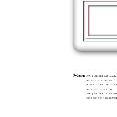
Рубрики:
мои рамочки для текста
рамочки 'светлый фон'
рамочки 'цветочный фон
рамочки для постов
мои рамочки с коллажо
рамочки для поздравле