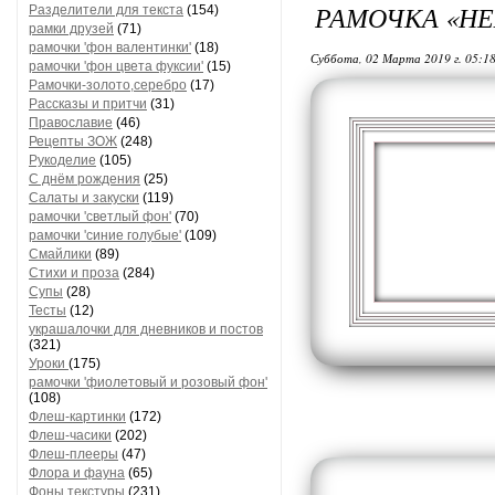
РАМОЧКА «Н
Разделители для текста
(154)
рамки друзей
(71)
рамочки 'фон валентинки'
(18)
Суббота, 02 Марта 2019 г. 05:1
рамочки 'фон цвета фуксии'
(15)
Рамочки-золото,серебро
(17)
Рассказы и притчи
(31)
Православие
(46)
Рецепты ЗОЖ
(248)
Рукоделие
(105)
С днём рождения
(25)
Салаты и закуски
(119)
рамочки 'светлый фон'
(70)
рамочки 'синие голубые'
(109)
Смайлики
(89)
Стихи и проза
(284)
Супы
(28)
Тесты
(12)
украшалочки для дневников и постов
(321)
Уроки
(175)
рамочки 'фиолетовый и розовый фон'
(108)
Флеш-картинки
(172)
Флеш-часики
(202)
Флеш-плееры
(47)
Флора и фауна
(65)
Фоны текстуры
(231)