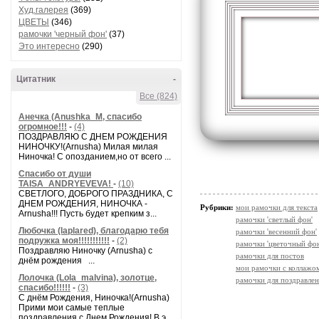
Худ.галерея
(369)
ЦВЕТЫ
(346)
рамочки 'черный фон'
(37)
Это интересно
(290)
Цитатник
-
Все (824)
Анечка (Anushka_M, спасибо
огромное!!!
-
(4)
ПОЗДРАВЛЯЮ С ДНЕМ РОЖДЕНИЯ
НИНОЧКУ!(Arnusha) Милая милая
Ниночка! С опозданием,но от всего ...
Спасибо от души
TAISA_ANDRYEVEVA!
-
(10)
СВЕТЛОГО, ДОБРОГО ПРАЗДНИКА, С
ДНЕМ РОЖДЕНИЯ, НИНОЧКА -
Рубрики:
мои рамочки для текста
Arnusha!!! Пусть будет крепким з...
рамочки 'светлый фон'
Любочка (laplared), благодарю тебя
рамочки 'весенний фон'
подружка моя!!!!!!!!!!!
-
(2)
рамочки 'цветочный фон
Поздравляю Ниночку (Arnusha) с
рамочки для постов
днём рождения ...
мои рамочки с коллажо
Лолочка (Lola_malvina), золотце,
рамочки для поздравле
спасибо!!!!!!
-
(3)
С днём Рождения, Ниночка!(Аrnusha)
Прими мои самые теплые
поздравления с Днем Рождения! В э...