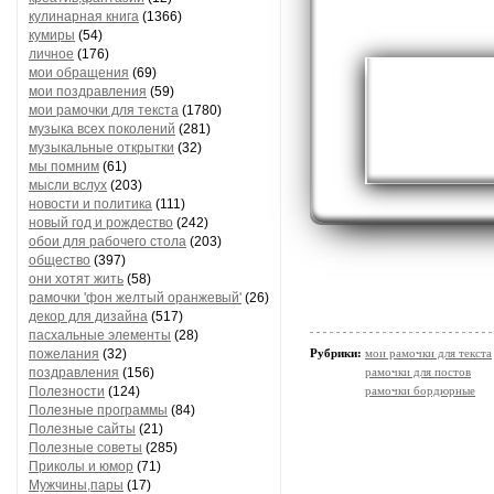
кулинарная книга
(1366)
кумиры
(54)
личное
(176)
мои обращения
(69)
мои поздравления
(59)
мои рамочки для текста
(1780)
музыка всех поколений
(281)
музыкальные открытки
(32)
мы помним
(61)
мысли вслух
(203)
новости и политика
(111)
новый год и рождество
(242)
обои для рабочего стола
(203)
общество
(397)
они хотят жить
(58)
рамочки 'фон желтый оранжевый'
(26)
декор для дизайна
(517)
пасхальные элементы
(28)
пожелания
(32)
Рубрики:
мои рамочки для текста
поздравления
(156)
рамочки для постов
Полезности
(124)
рамочки бордюрные
Полезные программы
(84)
Полезные сайты
(21)
Полезные советы
(285)
Приколы и юмор
(71)
Мужчины,пары
(17)