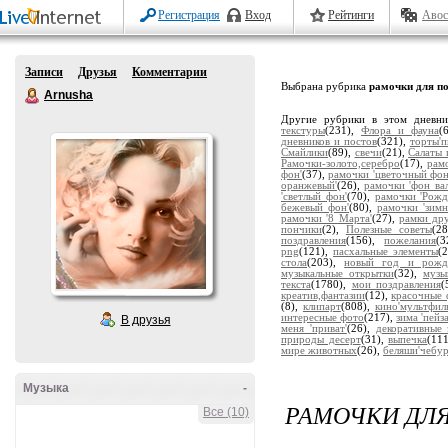
Регистрация
Вход
Рейтинги
Авос
Записи
Друзья
Комментарии
Выбрана рубрика
рамочки для п
Arnusha
Другие рубрики в этом дневн
текстуры
(231),
Флора и фауна
(
дневников и постов
(321),
торты'
Смайлики
(89),
свечи
(21),
Салаты 
Рамочки-золото,серебро
(17),
рам
фон'
(37),
рамочки 'цветочный фон
оранжевый'
(26),
рамочки 'фон ва
'светлый фон'
(70),
рамочки 'Рожд
бежевый фон'
(80),
рамочки 'зимн
рамочки '8 Марта'
(27),
рамки др
пончики
(2),
Полезные советы
(2
поздравления
(156),
пожелания
(
png
(121),
пасхальные элементы
(
стола
(203),
новый год и рожд
музыкальные открытки
(32),
музы
текста
(1780),
мои поздравления
(
креатив,фантазии
(12),
красочные 
(8),
клипарт
(808),
кино'мультфил
интересные фото
(217),
зима 'пейз
В друзья
меня 'приват'
(26),
декоративные 
природы десерт
(31),
выпечка
(11
мире животных
(26),
беляши'чебу
Музыка
-
РАМОЧКИ ДЛЯ
Все (10)