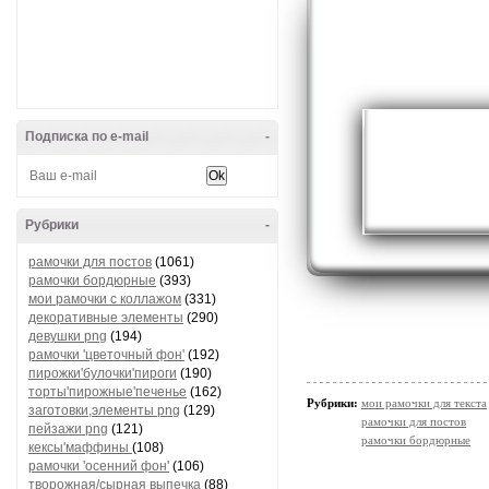
Подписка по e-mail
-
Рубрики
-
рамочки для постов
(1061)
рамочки бордюрные
(393)
мои рамочки с коллажом
(331)
декоративные элементы
(290)
девушки png
(194)
рамочки 'цветочный фон'
(192)
пирожки'булочки'пироги
(190)
торты'пирожные'печенье
(162)
Рубрики:
мои рамочки для текста
заготовки,элементы png
(129)
рамочки для постов
пейзажи png
(121)
рамочки бордюрные
кексы'маффины
(108)
рамочки 'осенний фон'
(106)
творожная/сырная выпечка
(88)