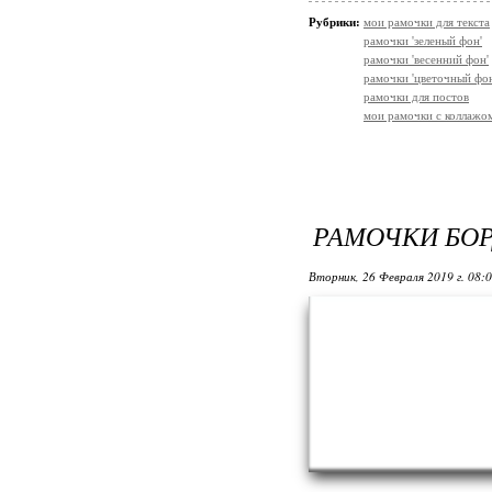
Рубрики:
мои рамочки для текста
рамочки 'зеленый фон'
рамочки 'весенний фон'
рамочки 'цветочный фон
рамочки для постов
мои рамочки с коллажо
РАМОЧКИ БО
Вторник, 26 Февраля 2019 г. 08: