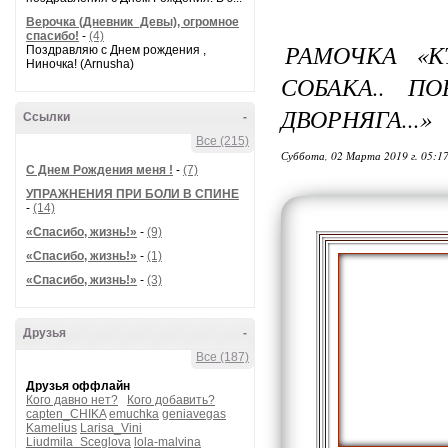
Верочка (Дневник_Девы), огромное
спасибо!
-
(4)
РАМОЧКА «К
Поздравляю с Днем рождения ,
Ниночка! (Arnusha)
СОБАКА.. П
ДВОРНЯГА...»
Ссылки
-
Все (215)
Суббота, 02 Марта 2019 г. 05:1
С Днем Рождения меня !
-
(7)
УПРАЖНЕНИЯ ПРИ БОЛИ В СПИНЕ
-
(14)
«Спасибо, жизнь!»
-
(9)
«Спасибо, жизнь!»
-
(1)
«Спасибо, жизнь!»
-
(3)
Друзья
-
Все (187)
Друзья оффлайн
Кого давно нет?
Кого добавить?
capten_CHIKA
emuchka
geniavegas
Kamelius
Larisa_Vini
Liudmila_Sceglova
lola-malvina