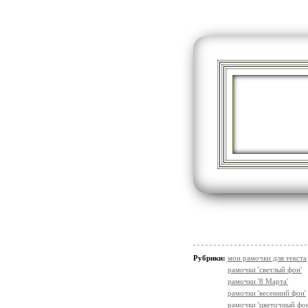
Рубрики:
мои рамочки для текста
рамочки 'светлый фон'
рамочки '8 Марта'
рамочки 'весенний фон'
рамочки 'цветочный фон