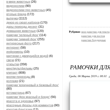
в мире животных
(26)
видеоролики
(90)
видеоролики про животных
(45)
вторые блюда
(172)
выпечка
(1112)
декор из скрап.наборов
(170)
дары природы десерт
(31)
домашние животные
(120)
Рубрики:
мои рамочки для текста
рамочки 'зеленый фон'
(114)
рамочки для постов
рамочки 'зимний фон'
(255)
рамочки бордюрные
интересные фото
(217)
интернет
(58)
информеры
(10)
картинки с движущейся водой
(6)
свечи
(21)
открытки
(358)
РАМОЧКИ ДЛЯ
кино'мультфильмы
(25)
клипарт
(808)
Среда, 06 Марта 2019 г. 08:01
+
кнопки переходы
(8)
коллажи
(21)
рамочки 'коричневый и бежевый фон'
(80)
котоматрица
(67)
рамочки 'фон красный и бордо'
(56)
красота и здоровье
(97)
красочные фразы для комментов
(90)
креатив,фантазии
(12)