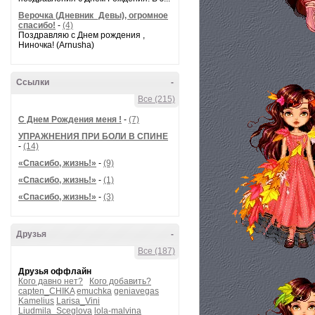
Верочка (Дневник_Девы), огромное
спасибо!
-
(4)
Поздравляю с Днем рождения ,
Ниночка! (Arnusha)
Ссылки
-
Все (215)
С Днем Рождения меня !
-
(7)
УПРАЖНЕНИЯ ПРИ БОЛИ В СПИНЕ
-
(14)
«Спасибо, жизнь!»
-
(9)
«Спасибо, жизнь!»
-
(1)
«Спасибо, жизнь!»
-
(3)
Друзья
-
Все (187)
Друзья оффлайн
Кого давно нет?
Кого добавить?
capten_CHIKA
emuchka
geniavegas
Kamelius
Larisa_Vini
Liudmila_Sceglova
lola-malvina