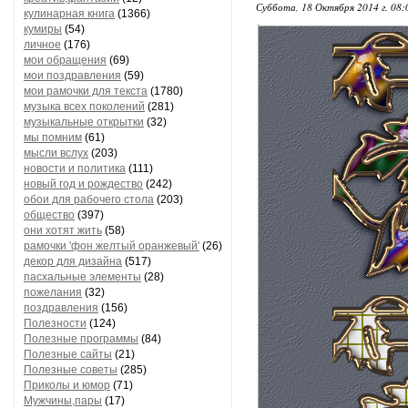
Суббота, 18 Октября 2014 г. 08
кулинарная книга
(1366)
кумиры
(54)
личное
(176)
мои обращения
(69)
мои поздравления
(59)
мои рамочки для текста
(1780)
музыка всех поколений
(281)
музыкальные открытки
(32)
мы помним
(61)
мысли вслух
(203)
новости и политика
(111)
новый год и рождество
(242)
обои для рабочего стола
(203)
общество
(397)
они хотят жить
(58)
рамочки 'фон желтый оранжевый'
(26)
декор для дизайна
(517)
пасхальные элементы
(28)
пожелания
(32)
поздравления
(156)
Полезности
(124)
Полезные программы
(84)
Полезные сайты
(21)
Полезные советы
(285)
Приколы и юмор
(71)
Мужчины,пары
(17)