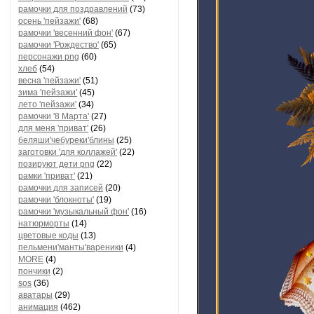
рамочки для поздравлений
(73)
осень 'пейзажи'
(68)
рамочки 'весенний фон'
(67)
рамочки 'Рождество'
(65)
персонажи png
(60)
хлеб
(54)
весна 'пейзажи'
(51)
зима 'пейзажи'
(45)
лето 'пейзажи'
(34)
рамочки '8 Марта'
(27)
для меня 'приват'
(26)
беляши'чебуреки'блины
(25)
заготовки 'для коллажей'
(22)
позируют дети png
(22)
рамки 'приват'
(21)
рамочки для записей
(20)
рамочки 'блокноты'
(19)
рамочки 'музыкальный фон'
(16)
натюрморты
(14)
цветовые коды
(13)
пельмени'манты'вареники
(4)
MORE
(4)
пончики
(2)
sos
(36)
аватары
(29)
анимация
(462)