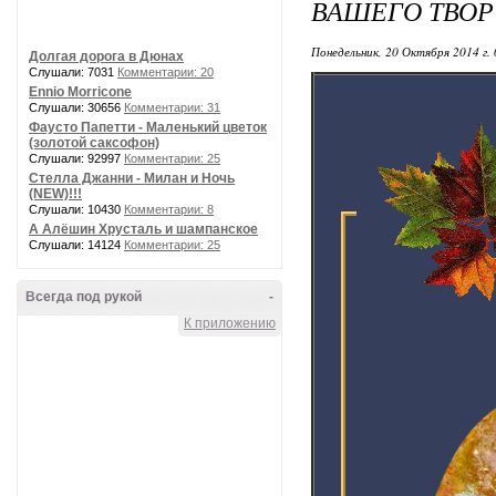
ВАШЕГО ТВОР
Понедельник, 20 Октября 2014 г.
Долгая дорога в Дюнах
Слушали: 7031
Комментарии: 20
Ennio Morricone
Слушали: 30656
Комментарии: 31
Фаусто Папетти - Маленький цветок
(золотой саксофон)
Слушали: 92997
Комментарии: 25
Стелла Джанни - Милан и Ночь
(NEW)!!!
Слушали: 10430
Комментарии: 8
А Алёшин Хрусталь и шампанское
Слушали: 14124
Комментарии: 25
Всегда под рукой
-
К приложению