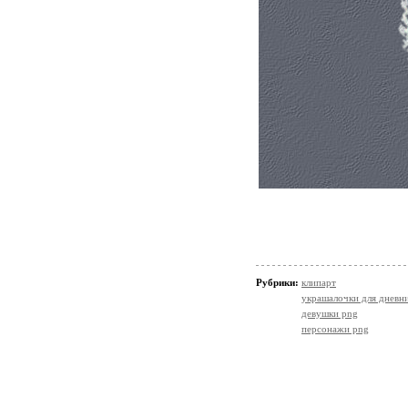
Рубрики:
клипарт
украшалочки для дневни
девушки png
персонажи png