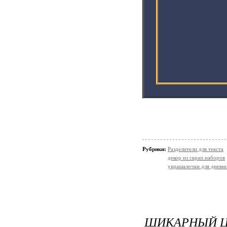
Рубрики:
Разделители для текста
декор из скрап.наборов
украшалочки для дневни
ШИКАРНЫЙ Ц