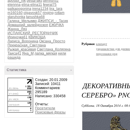
apostol_nik
besta-aks
dervish52
elennna
elina-elina11
fewral75
galkapogonina
irena1234
lira_lara
m160160
olgavosk57
ringing
rottam
staruhonka
tanushka68
Галина_Мелымко
ДЖИПСИ_-_Тасик
Домашний_калейдоскоп
ЕЖИЧКА
Жанна_Лях
ИСПАНСКИЙ_РЕСТОРАНЧИК
Ириночка61
КВИКОША
Лариса_Воронина
Оксана_Просто
Рубрики:
клипарт
Прекрасная_Светлана
украшалочки для дневни
Рыжая_красивая
Светлана_Колягина
Таиса41
Яна_М
лапка_мягкая
нили
персонажи png
рашида
Статистика
-
Создан: 20.01.2009
ДЕКОРАТИВН
Записей: 10411
Комментариев:
295189
СЕРЕБРО» PN
Написано: 330458
Отчеты:
Суббота, 18 Октября 2014 г. 08
Посетители
Поисковые фразы