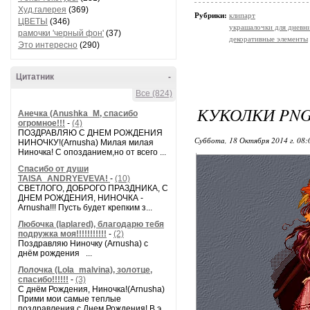
Худ.галерея
(369)
Рубрики:
клипарт
ЦВЕТЫ
(346)
украшалочки для дневни
рамочки 'черный фон'
(37)
декоративные элементы
Это интересно
(290)
Цитатник
-
Все (824)
КУКОЛКИ PN
Анечка (Anushka_M, спасибо
огромное!!!
-
(4)
ПОЗДРАВЛЯЮ С ДНЕМ РОЖДЕНИЯ
Суббота, 18 Октября 2014 г. 08
НИНОЧКУ!(Arnusha) Милая милая
Ниночка! С опозданием,но от всего ...
Спасибо от души
TAISA_ANDRYEVEVA!
-
(10)
СВЕТЛОГО, ДОБРОГО ПРАЗДНИКА, С
ДНЕМ РОЖДЕНИЯ, НИНОЧКА -
Arnusha!!! Пусть будет крепким з...
Любочка (laplared), благодарю тебя
подружка моя!!!!!!!!!!!
-
(2)
Поздравляю Ниночку (Arnusha) с
днём рождения ...
Лолочка (Lola_malvina), золотце,
спасибо!!!!!!
-
(3)
С днём Рождения, Ниночка!(Аrnusha)
Прими мои самые теплые
поздравления с Днем Рождения! В э...