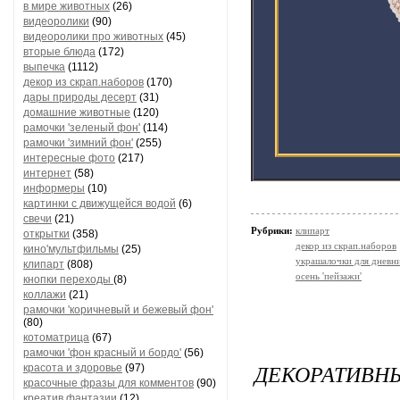
в мире животных
(26)
видеоролики
(90)
видеоролики про животных
(45)
вторые блюда
(172)
выпечка
(1112)
декор из скрап.наборов
(170)
дары природы десерт
(31)
домашние животные
(120)
рамочки 'зеленый фон'
(114)
рамочки 'зимний фон'
(255)
интересные фото
(217)
интернет
(58)
информеры
(10)
картинки с движущейся водой
(6)
свечи
(21)
Рубрики:
клипарт
открытки
(358)
декор из скрап.наборов
кино'мультфильмы
(25)
украшалочки для дневни
клипарт
(808)
осень 'пейзажи'
кнопки переходы
(8)
коллажи
(21)
рамочки 'коричневый и бежевый фон'
(80)
котоматрица
(67)
рамочки 'фон красный и бордо'
(56)
ДЕКОРАТИВН
красота и здоровье
(97)
красочные фразы для комментов
(90)
креатив,фантазии
(12)