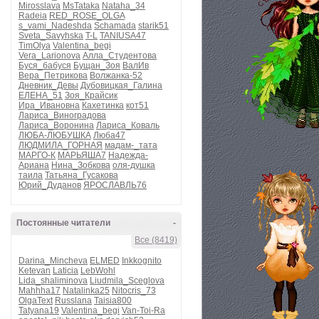
Mirosslava
MsTataka
Nataha_34
Radeia
RED_ROSE_OLGA
s_vami_Nadeshda
Schamada
starik51
Sveta_Savyhska
T-L
TANIUSA47
TimOlya
Valentina_begi
Vera_Larionova
Алла_Студентова
Буся_бабуся
Бущан_Зоя
ВалИв
Вера_Петрикова
Волжанка-52
Дневник_Девы
Дубовицкая_Галина
ЕЛЕНА_51
Зоя_Крайсик
Ира_Ивановна
Кахетинка
кот51
Лариса_Виноградова
Лариса_Воронина
Лариса_Коваль
ЛЮБА-ЛЮБУШКА
Люба47
ЛЮДМИЛА_ГОРНАЯ
мадам-_тата
МАРГО-К
МАРЬЯША7
Надежда-
Ариана
Нина_Зобкова
оля-душка
таила
Татьяна_Гусакова
Юрий_Дуданов
ЯРОСЛАВЛЬ76
Постоянные читатели
-
Все (8419)
Darina_Mincheva
ELMED
Inkkognito
Ketevan
Laticia
LebWohl
Lida_shaliminova
Liudmila_Sceglova
Mahhha17
Natalinka25
Nitocris_73
OlgaText
Russlana
Taisia800
Tatyana19
Valentina_begi
Van-Toi-Ra