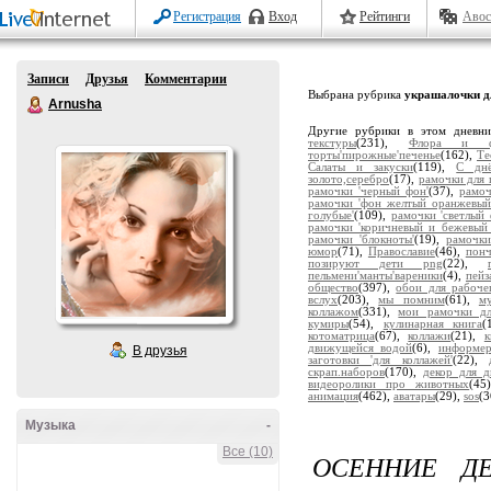
Регистрация
Вход
Рейтинги
Авос
Записи
Друзья
Комментарии
Выбрана рубрика
украшалочки д
Arnusha
Другие рубрики в этом дневн
текстуры
(231),
Флора и ф
торты'пирожные'печенье
(162),
Те
Салаты и закуски
(119),
С дн
золото,серебро
(17),
рамочки для 
рамочки 'черный фон'
(37),
рамоч
рамочки 'фон желтый оранжевый
голубые'
(109),
рамочки 'светлый 
рамочки 'коричневый и бежевый
рамочки 'блокноты'
(19),
рамочки
юмор
(71),
Православие
(46),
пон
позируют дети png
(22),
пельмени'манты'вареники
(4),
пейз
общество
(397),
обои для рабоче
вслух
(203),
мы помним
(61),
м
коллажом
(331),
мои рамочки дл
кумиры
(54),
кулинарная книга
(
котоматрица
(67),
коллажи
(21),
движущейся водой
(6),
информе
В друзья
заготовки 'для коллажей'
(22),
скрап.наборов
(170),
декор для д
видеоролики про животных
(45
анимация
(462),
аватары
(29),
sos
(3
Музыка
-
Все (10)
ОСЕННИЕ Д