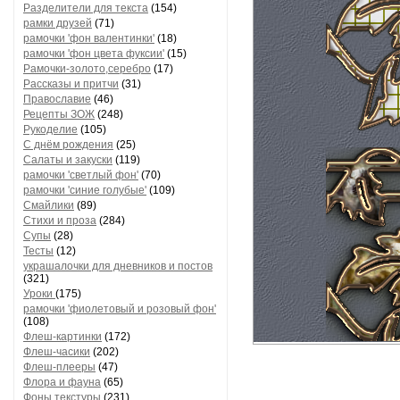
Разделители для текста
(154)
рамки друзей
(71)
рамочки 'фон валентинки'
(18)
рамочки 'фон цвета фуксии'
(15)
Рамочки-золото,серебро
(17)
Рассказы и притчи
(31)
Православие
(46)
Рецепты ЗОЖ
(248)
Рукоделие
(105)
С днём рождения
(25)
Салаты и закуски
(119)
рамочки 'светлый фон'
(70)
рамочки 'синие голубые'
(109)
Смайлики
(89)
Стихи и проза
(284)
Супы
(28)
Тесты
(12)
украшалочки для дневников и постов
(321)
Уроки
(175)
рамочки 'фиолетовый и розовый фон'
(108)
Флеш-картинки
(172)
Флеш-часики
(202)
Флеш-плееры
(47)
Флора и фауна
(65)
Фоны текстуры
(231)