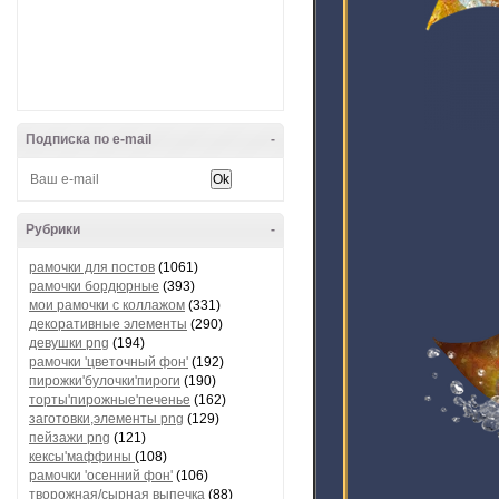
Подписка по e-mail
-
Рубрики
-
рамочки для постов
(1061)
рамочки бордюрные
(393)
мои рамочки с коллажом
(331)
декоративные элементы
(290)
девушки png
(194)
рамочки 'цветочный фон'
(192)
пирожки'булочки'пироги
(190)
торты'пирожные'печенье
(162)
заготовки,элементы png
(129)
пейзажи png
(121)
кексы'маффины
(108)
рамочки 'осенний фон'
(106)
творожная/сырная выпечка
(88)