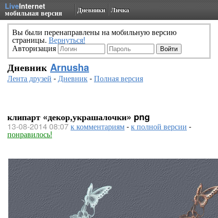
Live
Internet
Дневники
Личка
мобильная версия
Вы были перенаправлены на мобильную версию
страницы.
Вернуться!
Авторизация
Дневник
Arnusha
Лента друзей
-
Дневник
-
Полная версия
клипарт «декор,украшалочки» png
13-08-2014 08:07
к комментариям
-
к полной версии
-
понравилось!