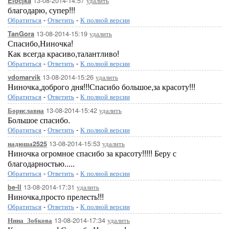
13-08-2014-14:57
удалить
Elocjka
благодарю, супер!!!
Обратиться
-
Ответить
-
К полной версии
13-08-2014-15:19
удалить
TanGora
[188x211]
Спасибо,Ниночка!
Как всегда красиво,талантливо!
Обратиться
-
Ответить
-
К полной версии
13-08-2014-15:26
удалить
vdomarvik
Ниночка,доброго дня!!!Спасибо большое,за красоту!!!
Обратиться
-
Ответить
-
К полной версии
13-08-2014-15:42
удалить
Бориславна
[600x600]
Большое спасибо.
Обратиться
-
Ответить
-
К полной версии
13-08-2014-15:53
удалить
надюша2525
Ниночка огромное спасибо за красоту!!!!! Беру с
благодарностью.....
Обратиться
-
Ответить
-
К полной версии
13-08-2014-17:31
удалить
be-ll
[300x300]
Ниночка,просто прелесть!!!
Обратиться
-
Ответить
-
К полной версии
13-08-2014-17:34
удалить
Нина_Зобкова