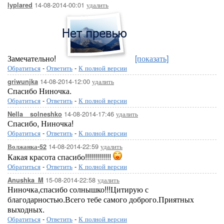
14-08-2014-00:01
удалить
lyplared
[417x500]
[420x4
Замечательно!
[показать]
Обратиться
-
Ответить
-
К полной версии
14-08-2014-12:00
удалить
griwunjka
Спасибо Ниночка.
Обратиться
-
Ответить
-
К полной версии
14-08-2014-17:46
удалить
Nella__solneshko
Спасибо, Ниночка!
[417x500]
[500x409]
Обратиться
-
Ответить
-
К полной версии
14-08-2014-22:59
удалить
Волжанка-52
Какая красота спасибо!!!!!!!!!!!!!
Обратиться
-
Ответить
-
К полной версии
15-08-2014-22:58
удалить
Anushka_M
Ниночка,спасибо солнышко!!!Цитирую с
благодарностью.Всего тебе самого доброго.Приятных
[500x500]
выходных.
Обратиться
-
Ответить
-
К полной версии