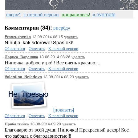
[500x500]
[296x344]
вверх^
к полной версии
понравилось!
в evernote
Комментарии (34):
вперёд»
13-08-2014-08:15
удалить
Franzuzhenka
Ninulja, kak sdorowo! Spasibki!
Обратиться
-
Ответить
-
К полной версии
13-08-2014-08:26
удалить
Лариса_Воронина
[500x500]
Ниночка, доброе утро!!! Все очень красиво....
Обратиться
-
Ответить
-
К полной версии
13-08-2014-08:29
удалить
Valentina_Nefedova
[388x259]
[показать]
Обратиться
-
Ответить
-
К полной версии
13-08-2014-09:29
удалить
Прибалтийка
Благодарю от всей души Ниночка! Прекрасный декор! Кое
что забрала с благодарностью!!!