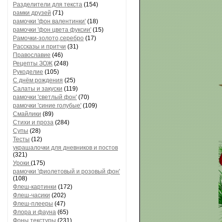
Разделители для текста
(154)
рамки друзей
(71)
рамочки 'фон валентинки'
(18)
рамочки 'фон цвета фуксии'
(15)
Рамочки-золото,серебро
(17)
Рассказы и притчи
(31)
Православие
(46)
Рецепты ЗОЖ
(248)
Рукоделие
(105)
С днём рождения
(25)
Салаты и закуски
(119)
рамочки 'светлый фон'
(70)
рамочки 'синие голубые'
(109)
Смайлики
(89)
Стихи и проза
(284)
Супы
(28)
Тесты
(12)
украшалочки для дневников и постов
(321)
Уроки
(175)
рамочки 'фиолетовый и розовый фон'
(108)
Флеш-картинки
(172)
Флеш-часики
(202)
Флеш-плееры
(47)
Флора и фауна
(65)
Фоны текстуры
(231)