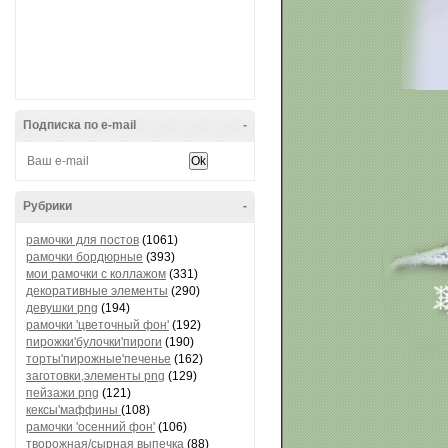
Подписка по e-mail
-
Рубрики
-
рамочки для постов
(1061)
рамочки бордюрные
(393)
мои рамочки с коллажом
(331)
декоративные элементы
(290)
девушки png
(194)
рамочки 'цветочный фон'
(192)
пирожки'булочки'пироги
(190)
торты'пирожные'печенье
(162)
заготовки,элементы png
(129)
пейзажи png
(121)
кексы'маффины
(108)
рамочки 'осенний фон'
(106)
творожная/сырная выпечка
(88)