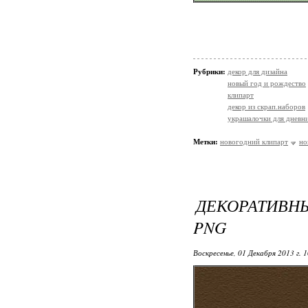
Рубрики:
декор для дизайна
новый год и рождество
клипарт
декор из скрап.наборов
украшалочки для дневни
Метки:
новогодний клипарт
но
ДЕКОРАТИВН
PNG
Воскресенье, 01 Декабря 2013 г. 