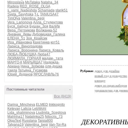
Mirosslava
MsTataka
Nataha_34
Radeia
RED_ROSE_OLGA
s_vami_Nadeshda
Schamada
starik51
Sveta_Savyhska
T-L
TANIUSA47
TimOlya
Valentina_begi
Vera_Larionova
Алла_Студентова
Буся_бабуся
Бущан_Зоя
ВалИв
Вера_Петрикова
Волжанка-52
Дневник_Девы
Дубовицкая_Галина
ЕЛЕНА_51
Зоя_Крайсик
Ира_Ивановна
Кахетинка
кот51
Лариса_Виноградова
Лариса_Воронина
Лариса_Коваль
ЛЮБА-ЛЮБУШКА
Люба47
ЛЮДМИЛА_ГОРНАЯ
мадам-_тата
МАРГО-К
МАРЬЯША7
Надежда-
Ариана
Нина_Зобкова
оля-душка
таила
Татьяна_Гусакова
Рубрики:
декор для дизайна
Юрий_Дуданов
ЯРОСЛАВЛЬ76
новый год и рождество
клипарт
декор из скрап.наборов
Постоянные читатели
-
украшалочки для дневни
Все (8419)
Darina_Mincheva
ELMED
Inkkognito
Ketevan
Laticia
LebWohl
Lida_shaliminova
Liudmila_Sceglova
Mahhha17
Natalinka25
Nitocris_73
ДЕКОРАТИВН
OlgaText
Russlana
Taisia800
Tatyana19
Valentina_begi
Van-Toi-Ra