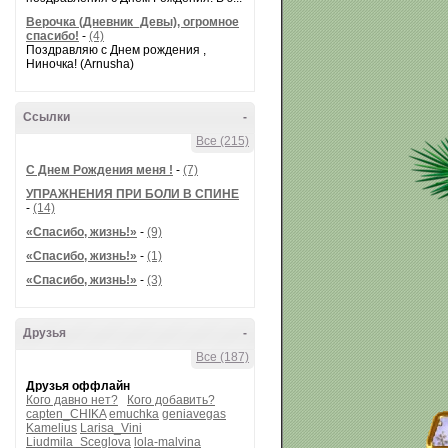
Верочка (Дневник_Девы), огромное
спасибо!
-
(4)
Поздравляю с Днем рождения ,
Ниночка! (Arnusha)
Ссылки
-
Все (215)
С Днем Рождения меня !
-
(7)
УПРАЖНЕНИЯ ПРИ БОЛИ В СПИНЕ
-
(14)
«Спасибо, жизнь!»
-
(9)
«Спасибо, жизнь!»
-
(1)
«Спасибо, жизнь!»
-
(3)
Друзья
-
Все (187)
Друзья оффлайн
Кого давно нет?
Кого добавить?
capten_CHIKA
emuchka
geniavegas
Kamelius
Larisa_Vini
Liudmila_Sceglova
lola-malvina