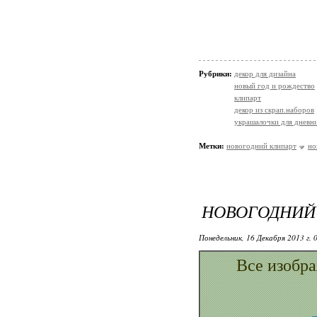
Рубрики:
декор для дизайна
новый год и рождество
клипарт
декор из скрап.наборов
украшалочки для дневни
Метки:
новогодний клипарт
но
НОВОГОДНИЙ
Понедельник, 16 Декабря 2013 г. 
Все изобра