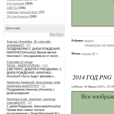
Худ.галерея
(369)
ЦВЕТЫ
(346)
рамочки 'черный фон'
(37)
Это интересно
(290)
Цитатник
-
Все (824)
Рубрики:
клипарт
Анечка (Anushka_M, спасибо
украшалочки для дневни
огромное!!!
-
(4)
ПОЗДРАВЛЯЮ С ДНЕМ РОЖДЕНИЯ
НИНОЧКУ!(Arnusha) Милая милая
Метки:
куколки 3D
Ниночка! С опозданием,но от всего ...
Спасибо от души
TAISA_ANDRYEVEVA!
-
(10)
СВЕТЛОГО, ДОБРОГО ПРАЗДНИКА, С
ДНЕМ РОЖДЕНИЯ, НИНОЧКА -
2014 ГОД PNG
Arnusha!!! Пусть будет крепким з...
Любочка (laplared), благодарю тебя
подружка моя!!!!!!!!!!!
-
(2)
Суббота, 04 Января 2014 г. 10:3
Поздравляю Ниночку (Arnusha) с
днём рождения ...
Все изображ
Лолочка (Lola_malvina), золотце,
спасибо!!!!!!
-
(3)
С днём Рождения, Ниночка!(Аrnusha)
Прими мои самые теплые
поздравления с Днем Рождения! В э...