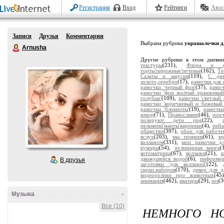
Регистрация
Вход
Рейтинги
Авос
Записи
Друзья
Комментарии
Выбрана рубрика
украшалочки д
Arnusha
Другие рубрики в этом дневн
текстуры
(231),
Флора и ф
торты'пирожные'печенье
(162),
Те
Салаты и закуски
(119),
С дн
золото,серебро
(17),
рамочки для 
рамочки 'черный фон'
(37),
рамоч
рамочки 'фон желтый оранжевый
голубые'
(109),
рамочки 'светлый 
рамочки 'коричневый и бежевый
рамочки 'блокноты'
(19),
рамочки
юмор
(71),
Православие
(46),
пон
позируют дети png
(22),
пельмени'манты'вареники
(4),
пейз
общество
(397),
обои для рабоче
вслух
(203),
мы помним
(61),
м
коллажом
(331),
мои рамочки дл
кумиры
(54),
кулинарная книга
(
котоматрица
(67),
коллажи
(21),
движущейся водой
(6),
информе
В друзья
заготовки 'для коллажей'
(22),
скрап.наборов
(170),
декор для д
видеоролики про животных
(45
анимация
(462),
аватары
(29),
sos
(3
Музыка
-
Все (10)
НЕМНОГО НО