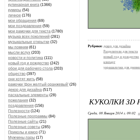
кулинарная книга
(1366)
кумиры
(54)
личное
(176)
мои обращения
(69)
мои поздравления
(59)
мои рамочки для текста
(1780)
музыка всех поколений
(281)
музыкальные открытки
(32)
Рубрики:
декор для дизайна
мы помним
(61)
Разделители для текста
мысли вслух
(203)
новый год и рождество
новости и политика
(111)
клипарт
новый год и рождество
(242)
украшалочки для дневни
обои для рабочего стола
(203)
общество
(397)
они хотят жить
(58)
рамочки 'фон желтый оранжевый'
(26)
декор для дизайна
(517)
пасхальные элементы
(28)
КУКОЛКИ ЗD 
пожелания
(32)
поздравления
(156)
Полезности
(124)
Среда, 08 Января 2014 г. 09:02
+
Полезные программы
(84)
Полезные сайты
(21)
Полезные советы
(285)
Приколы и юмор
(71)
Мужчины,пары
(17)