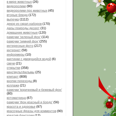
в мире животных
(26)
видеоролики
(90)
видеоролики про животных
(45)
вторые блюда
(172)
выпечка
(1112)
декор из скрап.наборов
(170)
дары природы десерт
(31)
домашние животные
(120)
рамочки 'зеленый фон'
(114)
рамочки 'зимний фон'
(255)
интересные фото
(217)
интернет
(58)
информеры
(10)
картинки с движущейся водой
(6)
свечи
(21)
открытки
(358)
кино'мультфильмы
(25)
клипарт
(808)
кнопки переходы
(8)
коллажи
(21)
рамочки 'коричневый и бежевый фон'
(80)
котоматрица
(67)
рамочки 'фон красный и бордо'
(56)
красота и здоровье
(97)
красочные фразы для комментов
(90)
креатив,фантазии
(12)