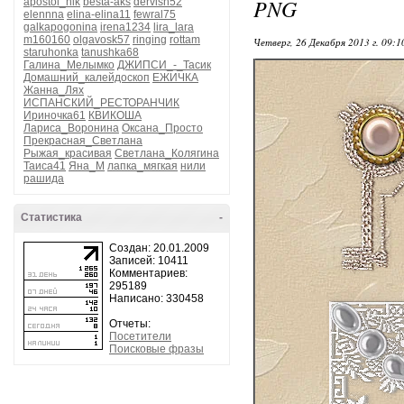
PNG
apostol_nik
besta-aks
dervish52
elennna
elina-elina11
fewral75
galkapogonina
irena1234
lira_lara
m160160
olgavosk57
ringing
rottam
Четверг, 26 Декабря 2013 г. 09:
staruhonka
tanushka68
Галина_Мелымко
ДЖИПСИ_-_Тасик
Домашний_калейдоскоп
ЕЖИЧКА
Жанна_Лях
ИСПАНСКИЙ_РЕСТОРАНЧИК
Ириночка61
КВИКОША
Лариса_Воронина
Оксана_Просто
Прекрасная_Светлана
Рыжая_красивая
Светлана_Колягина
Таиса41
Яна_М
лапка_мягкая
нили
рашида
Статистика
-
Создан: 20.01.2009
Записей: 10411
Комментариев:
295189
Написано: 330458
Отчеты:
Посетители
Поисковые фразы