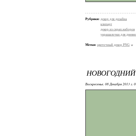
Рубрики:
декор для дизайна
клипарт
декор из скрап.наборов
украшалочки для дневни
Метки:
цветочный декор PNG
НОВОГОДНИЙ 
Воскресенье, 08 Декабря 2013 г. 