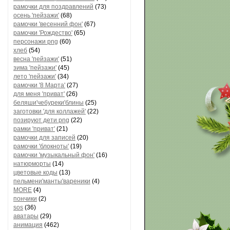
рамочки для поздравлений
(73)
осень 'пейзажи'
(68)
рамочки 'весенний фон'
(67)
рамочки 'Рождество'
(65)
персонажи png
(60)
хлеб
(54)
весна 'пейзажи'
(51)
зима 'пейзажи'
(45)
лето 'пейзажи'
(34)
рамочки '8 Марта'
(27)
для меня 'приват'
(26)
беляши'чебуреки'блины
(25)
заготовки 'для коллажей'
(22)
позируют дети png
(22)
рамки 'приват'
(21)
рамочки для записей
(20)
рамочки 'блокноты'
(19)
рамочки 'музыкальный фон'
(16)
натюрморты
(14)
цветовые коды
(13)
пельмени'манты'вареники
(4)
MORE
(4)
пончики
(2)
sos
(36)
аватары
(29)
анимация
(462)