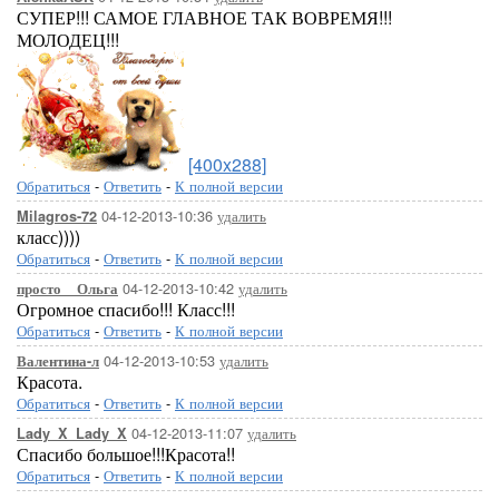
СУПЕР!!! САМОЕ ГЛАВНОЕ ТАК ВОВРЕМЯ!!!
МОЛОДЕЦ!!!
[показать]
[п
[показать]
[400x288]
Обратиться
-
Ответить
-
К полной версии
04-12-2013-10:36
удалить
Milagros-72
класс))))
Обратиться
-
Ответить
-
К полной версии
04-12-2013-10:42
удалить
просто__Ольга
Огромное спасибо!!! Класс!!!
[показать]
Обратиться
-
Ответить
-
К полной версии
04-12-2013-10:53
удалить
Валентина-л
Красота.
Обратиться
-
Ответить
-
К полной версии
04-12-2013-11:07
удалить
Lady_X_Lady_X
Спасибо большое!!!Красота!!
Обратиться
-
Ответить
-
К полной версии