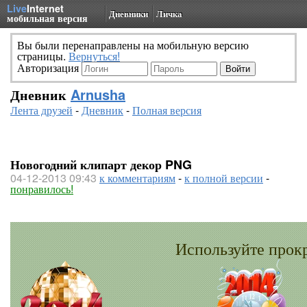
Live
Internet
Дневники
Личка
мобильная версия
Вы были перенаправлены на мобильную версию
страницы.
Вернуться!
Авторизация
Дневник
Arnusha
Лента друзей
-
Дневник
-
Полная версия
Новогодний клипарт декор PNG
04-12-2013 09:43
к комментариям
-
к полной версии
-
понравилось!
Используйте прок