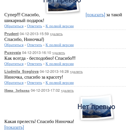
[показать]
[
Супер!!! Спасибо,
[показать]
за такой
шикарный подарок!
Обратиться
-
Ответить
-
К полной версии
04-12-2013-15:59
удалить
Prudent
Спасибо, Ниночка!)
Обратиться
-
Ответить
-
К полной версии
[показать]
04-12-2013-16:10
удалить
Puxovaia
Как всегда - бесподобно! Спасибо!!!
Обратиться
-
Ответить
-
К полной версии
04-12-2013-16:28
удалить
Liudmila_Sceglova
Ниночка, спасибо за красоту!
Обратиться
-
Ответить
-
К полной версии
04-12-2013-17:02
[показать]
удалить
[п
Нина_Зобкова
Какая прелесть! Спасибо Ниночка!
[показать]