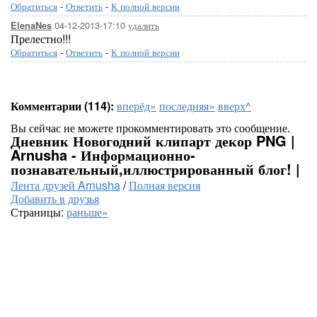
Обратиться
-
Ответить
-
К полной версии
[показать]
[пок
04-12-2013-17:10
удалить
ElenaNes
Прелестно!!!
Обратиться
-
Ответить
-
К полной версии
Комментарии (114):
вперёд»
последняя»
вверх^
[показать]
Вы сейчас не можете прокомментировать это сообщение.
Дневник Новогодний клипарт декор PNG |
Arnusha - Информационно-
познавательный,иллюстрированный блог! |
Лента друзей Arnusha
/
Полная версия
Добавить в друзья
Страницы:
раньше»
[показать]
[по