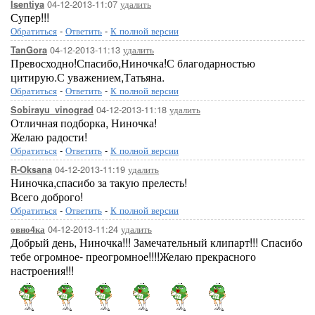
[показать]
[
04-12-2013-11:07
удалить
Isentiya
Супер!!!
Обратиться
-
Ответить
-
К полной версии
04-12-2013-11:13
удалить
TanGora
Превосходно!Спасибо,Ниночка!С благодарностью
цитирую.С уважением,Татьяна.
Обратиться
-
Ответить
-
К полной версии
[показать]
04-12-2013-11:18
удалить
Sobirayu_vinograd
Отличная подборка, Ниночка!
Желаю радости!
Обратиться
-
Ответить
-
К полной версии
04-12-2013-11:19
удалить
R-Oksana
Ниночка,спасибо за такую прелесть!
Всего доброго!
[показать]
Обратиться
-
Ответить
-
К полной версии
04-12-2013-11:24
удалить
овно4ка
Добрый день, Ниночка!!! Замечательный клипарт!!! Спасибо
тебе огромное- преогромное!!!!Желаю прекрасного
настроения!!!
[показать]
[пок