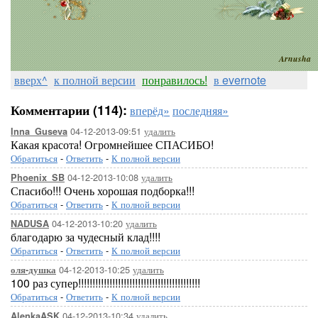
[показать]
Arnusha
вверх^
к полной версии
понравилось!
в evernote
Комментарии (114):
вперёд»
последняя»
04-12-2013-09:51
удалить
Inna_Guseva
[показать]
Какая красота! Огромнейшее СПАСИБО!
Обратиться
-
Ответить
-
К полной версии
04-12-2013-10:08
удалить
Phoenix_SB
Спасибо!!! Очень хорошая подборка!!!
Обратиться
-
Ответить
-
К полной версии
04-12-2013-10:20
удалить
NADUSA
благодарю за чудесный клад!!!!
Обратиться
-
Ответить
-
К полной версии
[показать]
[п
04-12-2013-10:25
удалить
оля-душка
100 раз супер!!!!!!!!!!!!!!!!!!!!!!!!!!!!!!!!!!!!!!!!!!!
Обратиться
-
Ответить
-
К полной версии
04-12-2013-10:34
удалить
AlenkaASK