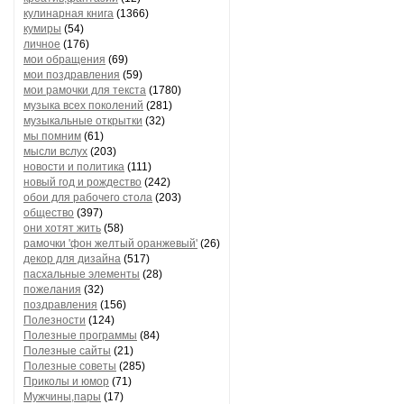
кулинарная книга
(1366)
кумиры
(54)
личное
(176)
мои обращения
(69)
мои поздравления
(59)
мои рамочки для текста
(1780)
музыка всех поколений
(281)
музыкальные открытки
(32)
мы помним
(61)
мысли вслух
(203)
новости и политика
(111)
новый год и рождество
(242)
обои для рабочего стола
(203)
общество
(397)
они хотят жить
(58)
рамочки 'фон желтый оранжевый'
(26)
декор для дизайна
(517)
пасхальные элементы
(28)
пожелания
(32)
поздравления
(156)
Полезности
(124)
Полезные программы
(84)
Полезные сайты
(21)
Полезные советы
(285)
Приколы и юмор
(71)
Мужчины,пары
(17)