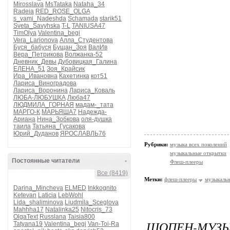
Mirosslava
MsTataka
Nataha_34
Radeia
RED_ROSE_OLGA
s_vami_Nadeshda
Schamada
starik51
Sveta_Savyhska
T-L
TANIUSA47
TimOlya
Valentina_begi
Vera_Larionova
Алла_Студентова
Буся_бабуся
Бущан_Зоя
ВалИв
Вера_Петрикова
Волжанка-52
Дневник_Девы
Дубовицкая_Галина
ЕЛЕНА_51
Зоя_Крайсик
Ира_Ивановна
Кахетинка
кот51
Лариса_Виноградова
Лариса_Воронина
Лариса_Коваль
ЛЮБА-ЛЮБУШКА
Люба47
ЛЮДМИЛА_ГОРНАЯ
мадам-_тата
МАРГО-К
МАРЬЯША7
Надежда-
Ариана
Нина_Зобкова
оля-душка
таила
Татьяна_Гусакова
Юрий_Дуданов
ЯРОСЛАВЛЬ76
Рубрики:
музыка всех поколений
музыкальные открытки
Постоянные читатели
-
Флеш-плееры
Все (8419)
Метки:
флеш-плееры
музыкальн
Darina_Mincheva
ELMED
Inkkognito
Ketevan
Laticia
LebWohl
Lida_shaliminova
Liudmila_Sceglova
Mahhha17
Natalinka25
Nitocris_73
OlgaText
Russlana
Taisia800
ШОПЕН-МУЗЫ
Tatyana19
Valentina_begi
Van-Toi-Ra