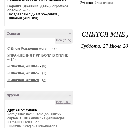
Рубрики:
Флеш-плееры
Верочка (Дневник_Девы), огромное
спасибо!
-
(4)
Поздравляю с Днем рождения ,
Ниночка! (Arnusha)
СНИТСЯ МНЕ Д
Ссылки
-
Все (215)
Суббота, 27 Июля 20
С Днем Рождения меня !
-
(7)
УПРАЖНЕНИЯ ПРИ БОЛИ В СПИНЕ
-
(14)
«Спасибо, жизнь!»
-
(9)
«Спасибо, жизнь!»
-
(1)
«Спасибо, жизнь!»
-
(3)
Друзья
-
Все (187)
Друзья оффлайн
Кого давно нет?
Кого добавить?
capten_CHIKA
emuchka
geniavegas
Kamelius
Larisa_Vini
Liudmila_Sceglova
lola-malvina