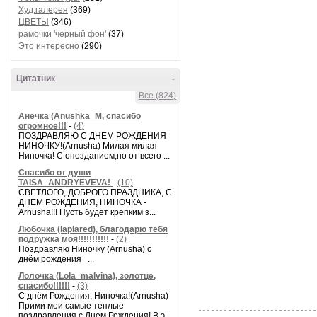
Худ.галерея
(369)
ЦВЕТЫ
(346)
рамочки 'черный фон'
(37)
Это интересно
(290)
Цитатник
-
Все (824)
Анечка (Anushka_M, спасибо
огромное!!!
-
(4)
ПОЗДРАВЛЯЮ С ДНЕМ РОЖДЕНИЯ
НИНОЧКУ!(Arnusha) Милая милая
Ниночка! С опозданием,но от всего ...
Спасибо от души
TAISA_ANDRYEVEVA!
-
(10)
СВЕТЛОГО, ДОБРОГО ПРАЗДНИКА, С
ДНЕМ РОЖДЕНИЯ, НИНОЧКА -
Arnusha!!! Пусть будет крепким з...
Любочка (laplared), благодарю тебя
подружка моя!!!!!!!!!!!
-
(2)
Поздравляю Ниночку (Arnusha) с
днём рождения ...
Лолочка (Lola_malvina), золотце,
спасибо!!!!!!
-
(3)
С днём Рождения, Ниночка!(Аrnusha)
Прими мои самые теплые
поздравления с Днем Рождения! В э...