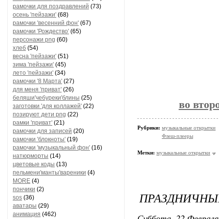
рамочки для поздравлений
(73)
осень 'пейзажи'
(68)
рамочки 'весенний фон'
(67)
рамочки 'Рождество'
(65)
персонажи png
(60)
хлеб
(54)
весна 'пейзажи'
(51)
зима 'пейзажи'
(45)
лето 'пейзажи'
(34)
рамочки '8 Марта'
(27)
для меня 'приват'
(26)
беляши'чебуреки'блины
(25)
во втор
заготовки 'для коллажей'
(22)
позируют дети png
(22)
рамки 'приват'
(21)
Рубрики:
музыкальные открытки
рамочки для записей
(20)
Флеш-плееры
рамочки 'блокноты'
(19)
рамочки 'музыкальный фон'
(16)
Метки:
музыкальные открытки
натюрморты
(14)
цветовые коды
(13)
пельмени'манты'вареники
(4)
MORE
(4)
пончики
(2)
ПРАЗДНИЧНЫЕ
sos
(36)
аватары
(29)
анимация
(462)
Суббота, 22 Февраля