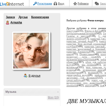
Регистрация
Вход
Рейтинги
Авос
Записи
Друзья
Комментарии
Выбрана рубрика
Флеш-плееры
.
Arnusha
Другие рубрики в этом дневн
текстуры
(231),
Флора и фауна
(65
торты'пирожные'печенье
(162),
Те
Салаты и закуски
(119),
С дн
золото,серебро
(17),
рамочки для 
рамочки 'черный фон'
(37),
рамоч
рамочки 'фон желтый оранжевый
голубые'
(109),
рамочки 'светлый 
рамочки 'коричневый и бежевый
рамочки 'блокноты'
(19),
рамочки
юмор
(71),
Православие
(46),
пон
позируют дети png
(22),
пельмени'манты'вареники
(4),
пейз
общество
(397),
обои для рабоче
вслух
(203),
мы помним
(61),
м
коллажом
(331),
мои рамочки дл
кумиры
(54),
кулинарная книга
(
котоматрица
(67),
коллажи
(21),
движущейся водой
(6),
информе
В друзья
заготовки 'для коллажей'
(22),
скрап.наборов
(170),
декор для д
видеоролики про животных
(45
анимация
(462),
аватары
(29),
sos
(3
Музыка
-
Все (10)
ДВЕ МУЗЫКА