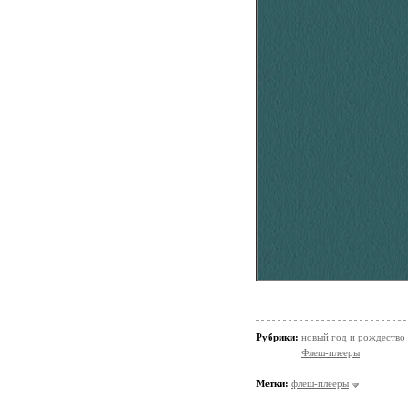
Рубрики:
новый год и рождество
Флеш-плееры
Метки:
флеш-плееры