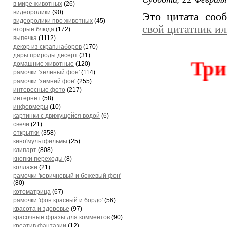
в мире животных
(26)
видеоролики
(90)
Это цитата со
видеоролики про животных
(45)
свой цитатник и
вторые блюда
(172)
выпечка
(1112)
Три
декор из скрап.наборов
(170)
дары природы десерт
(31)
домашние животные
(120)
рамочки 'зеленый фон'
(114)
рамочки 'зимний фон'
(255)
интересные фото
(217)
интернет
(58)
информеры
(10)
картинки с движущейся водой
(6)
свечи
(21)
открытки
(358)
кино'мультфильмы
(25)
клипарт
(808)
кнопки переходы
(8)
коллажи
(21)
рамочки 'коричневый и бежевый фон'
(80)
котоматрица
(67)
рамочки 'фон красный и бордо'
(56)
красота и здоровье
(97)
красочные фразы для комментов
(90)
креатив,фантазии
(12)