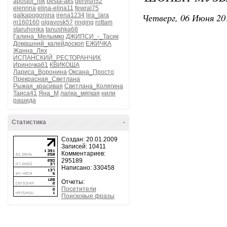
apostol_nik
besta-aks
dervish52
elennna
elina-elina11
fewral75
Четверг, 06 Июня 20
galkapogonina
irena1234
lira_lara
m160160
olgavosk57
ringing
rottam
staruhonka
tanushka68
Галина_Мелымко
ДЖИПСИ_-_Тасик
Домашний_калейдоскоп
ЕЖИЧКА
Жанна_Лях
ИСПАНСКИЙ_РЕСТОРАНЧИК
Ириночка61
КВИКОША
Лариса_Воронина
Оксана_Просто
Прекрасная_Светлана
Рыжая_красивая
Светлана_Колягина
Таиса41
Яна_М
лапка_мягкая
нили
рашида
Статистика
-
Создан: 20.01.2009
Записей: 10411
Комментариев:
295189
Написано: 330458
Отчеты:
Посетители
Поисковые фразы