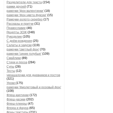
Разделители для текста
(154)
рамки друзей
(71)
рамочки 'фон валентинки'
(18)
рамочки 'фон цвета фуксии'
(15)
Рамочки-золото,серебро
(17)
Рассказы и притчи
(31)
Православие
(46)
Рецепты ЗОЖ
(248)
Рукоделие
(105)
С днём рождения
(25)
Салаты и закуски
(119)
рамочки 'светлый фон'
(70)
рамочки 'синие голубые'
(109)
Смайлики
(89)
Стихи и проза
(284)
Супы
(28)
Тесты
(12)
украшалочки для дневников и постов
(321)
Уроки
(175)
рамочки 'фиолетовый и розовый фон'
(108)
Флеш-картинки
(172)
Флеш-часики
(202)
Флеш-плееры
(47)
Флора и фауна
(65)
Фоны текстуры
(231)