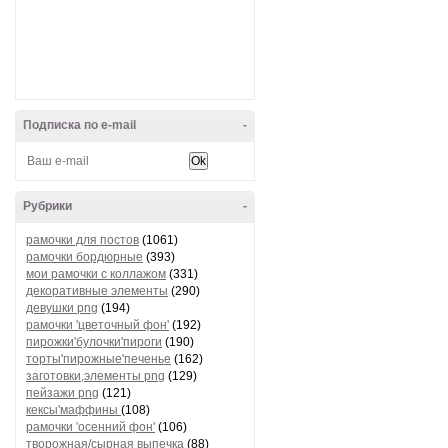
Подписка по e-mail
-
Рубрики
-
рамочки для постов
(1061)
рамочки бордюрные
(393)
мои рамочки с коллажом
(331)
декоративные элементы
(290)
девушки png
(194)
рамочки 'цветочный фон'
(192)
пирожки'булочки'пироги
(190)
торты'пирожные'печенье
(162)
заготовки,элементы png
(129)
пейзажи png
(121)
кексы'маффины
(108)
рамочки 'осенний фон'
(106)
творожная/сырная выпечка
(88)