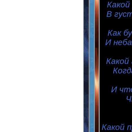
Какой
В гус
Как б
И неба
Какой
Когд
И чт
Ч
Какой 