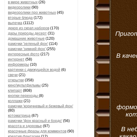
в мире животных
(26)
видеоролики
(90)
видеоролики про животных
(45)
вторые блюда
(172)
выпечка
(1112)
декор из скрап.наборов
(170)
Пригот
дары природы десерт
(31)
домашние животные
(120)
рамочки 'зеленый фон'
(114)
рамочки 'зимний фон'
(255)
интересные фото
(217)
В каче
интернет
(58)
информеры
(10)
картинки с движущейся водой
(6)
свечи
(21)
открытки
(358)
кино'мультфильмы
(25)
клипарт
(808)
кнопки переходы
(8)
коллажи
(21)
формоч
рамочки 'коричневый и бежевый фон'
(80)
кот
котоматрица
(67)
рамочки 'фон красный и бордо'
(56)
красота и здоровье
(97)
В не
красочные фразы для комментов
(90)
какао
креатив,фантазии
(12)