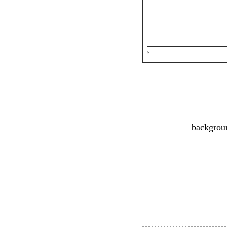
S
backgroun
cellpa
backgrou
cellpa
src=
align