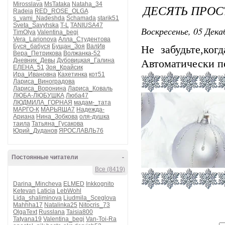
Mirosslava
MsTataka
Nataha_34
ДЕСЯТЬ ПРОС
Radeia
RED_ROSE_OLGA
s_vami_Nadeshda
Schamada
starik51
Sveta_Savyhska
T-L
TANIUSA47
Воскресенье, 05 Дека
TimOlya
Valentina_begi
Vera_Larionova
Алла_Студентова
Буся_бабуся
Бущан_Зоя
ВалИв
Не забудьте,ког
Вера_Петрикова
Волжанка-52
Дневник_Девы
Дубовицкая_Галина
Автоматически п
ЕЛЕНА_51
Зоя_Крайсик
Ира_Ивановна
Кахетинка
кот51
Лариса_Виноградова
Лариса_Воронина
Лариса_Коваль
ЛЮБА-ЛЮБУШКА
Люба47
ЛЮДМИЛА_ГОРНАЯ
мадам-_тата
МАРГО-К
МАРЬЯША7
Надежда-
Ариана
Нина_Зобкова
оля-душка
таила
Татьяна_Гусакова
Юрий_Дуданов
ЯРОСЛАВЛЬ76
Постоянные читатели
-
Все (8419)
Darina_Mincheva
ELMED
Inkkognito
Ketevan
Laticia
LebWohl
Lida_shaliminova
Liudmila_Sceglova
Mahhha17
Natalinka25
Nitocris_73
OlgaText
Russlana
Taisia800
Tatyana19
Valentina_begi
Van-Toi-Ra