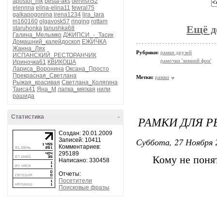
apostol_nik
besta-aks
dervish52
elennna
elina-elina11
fewral75
galkapogonina
irena1234
lira_lara
m160160
olgavosk57
ringing
rottam
Ещё д
staruhonka
tanushka68
Галина_Мелымко
ДЖИПСИ_-_Тасик
Домашний_калейдоскоп
ЕЖИЧКА
Жанна_Лях
Рубрики:
рамки друзей
ИСПАНСКИЙ_РЕСТОРАНЧИК
рамочки 'зимний фон'
Ириночка61
КВИКОША
Лариса_Воронина
Оксана_Просто
Прекрасная_Светлана
Метки:
рамки
Рыжая_красивая
Светлана_Колягина
Таиса41
Яна_М
лапка_мягкая
нили
рашида
Статистика
-
РАМКИ ДЛЯ Р
Создан: 20.01.2009
Суббота, 27 Ноября 
Записей: 10411
Комментариев:
295189
Кому не понят
Написано: 330458
Отчеты:
Посетители
Поисковые фразы