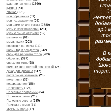
кулинарная книга
(1366)
Став
кумиры
(54)
д
личное
(176)
Непрер
мои обращения
(69)
мои поздравления
(59)
добав
мои рамочки для текста
(1780)
гр.) 
музыка всех поколений
(281)
музыкальные открытки
(32)
тол
мы помним
(61)
разме
мысли вслух
(203)
новости и политика
(111)
новый год и рождество
(242)
В 
обои для рабочего стола
(203)
добав
общество
(397)
они хотят жить
(58)
Шоко
рамочки 'фон желтый оранжевый'
(26)
торт,
декор для дизайна
(517)
пасхальные элементы
(28)
пожелания
(32)
поздравления
(156)
Полезности
(124)
Полезные программы
(84)
Полезные сайты
(21)
Полезные советы
(285)
Приколы и юмор
(71)
Мужчины,пары
(17)