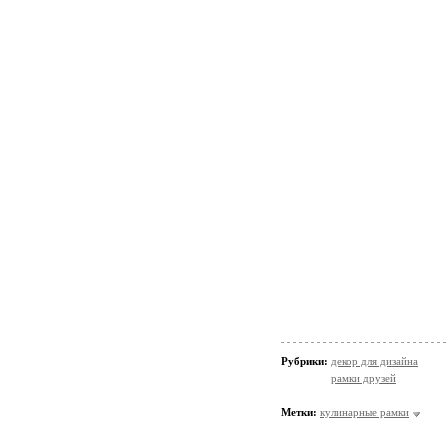
Рубрики:
декор для дизайна
рамки друзей
Метки:
кулинарные рамки