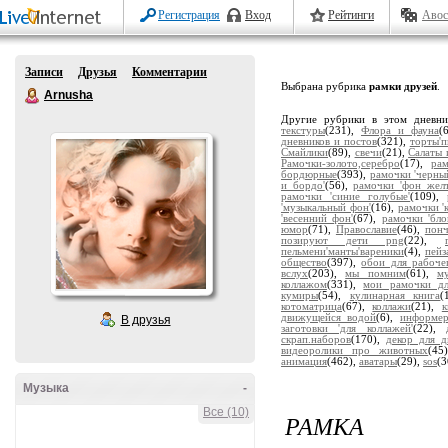
Регистрация
Вход
Рейтинги
Авос
Записи
Друзья
Комментарии
Выбрана рубрика
рамки друзей
.
Arnusha
Другие рубрики в этом дневн
текстуры
(231),
Флора и фауна
(
дневников и постов
(321),
торты'
Смайлики
(89),
свечи
(21),
Салаты 
Рамочки-золото,серебро
(17),
ра
бордюрные
(393),
рамочки 'черны
и бордо'
(56),
рамочки 'фон жел
рамочки 'синие голубые'
(109),
'музыкальный фон'
(16),
рамочки '
'весенний фон'
(67),
рамочки 'бло
юмор
(71),
Православие
(46),
пон
позируют дети png
(22),
пельмени'манты'вареники
(4),
пейз
общество
(397),
обои для рабоче
вслух
(203),
мы помним
(61),
м
коллажом
(331),
мои рамочки дл
кумиры
(54),
кулинарная книга
(
котоматрица
(67),
коллажи
(21),
движущейся водой
(6),
информе
В друзья
заготовки 'для коллажей'
(22),
скрап.наборов
(170),
декор для д
видеоролики про животных
(45
анимация
(462),
аватары
(29),
sos
(3
Музыка
-
Все (10)
РАМКА