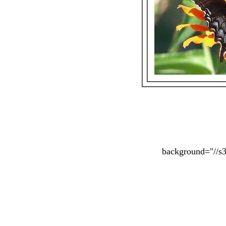
background="//s3
background="//s6
c
src="//img1.liveint
align="lef