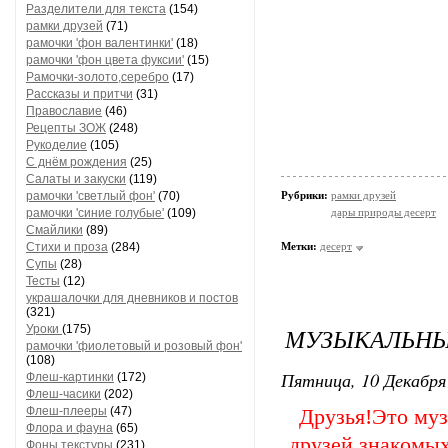
Разделители для текста
(154)
рамки друзей
(71)
рамочки 'фон валентинки'
(18)
рамочки 'фон цвета фуксии'
(15)
Рамочки-золото,серебро
(17)
Рассказы и притчи
(31)
Православие
(46)
Рецепты ЗОЖ
(248)
Рукоделие
(105)
С днём рождения
(25)
Салаты и закуски
(119)
background="//img1.l
рамочки 'светлый фон'
(70)
Рубрики:
рамки друзей
cellpadd
рамочки 'синие голубые'
(109)
дары природы десерт
Смайлики
(89)
background="//i
Стихи и проза
(284)
Метки:
десерт
cellpaddin
Супы
(28)
background="//img1.l
Тесты
(12)
украшалочки для дневников и постов
cellpadd
(321)
background="//img1.l
Уроки
(175)
МУЗЫКАЛЬНЫ
рамочки 'фиолетовый и розовый фон'
(108)
Пятница, 10 Декабря 
src="//img0.livein
Флеш-картинки
(172)
Флеш-часики
(202)
Флеш-плееры
(47)
Друзья!Это муз
src="//img0.livei
Флора и фауна
(65)
друзей,знакомых
Фоны текстуры
(231)