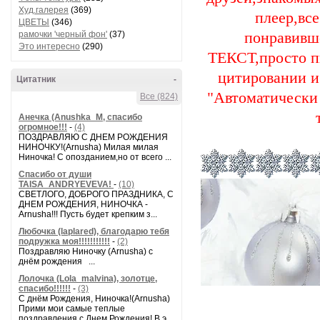
height="92" alt=" (
Худ.галерея
(369)
плеер,вс
style: italic; co
ЦВЕТЫ
(346)
рамочки 'черный фон'
(37)
понравивш
Это интересно
(290)
ТЕКСТ,просто 
цитировании и 
Цитатник
-
"Автоматически 
Все (824)
Анечка (Anushka_M, спасибо
огромное!!!
-
(4)
ПОЗДРАВЛЯЮ С ДНЕМ РОЖДЕНИЯ
НИНОЧКУ!(Arnusha) Милая милая
Ниночка! С опозданием,но от всего ...
Спасибо от души
TAISA_ANDRYEVEVA!
-
(10)
формочки для
СВЕТЛОГО, ДОБРОГО ПРАЗДНИКА, С
ДНЕМ РОЖДЕНИЯ, НИНОЧКА -
Arnusha!!! Пусть будет крепким з...
В небольшой кастр
Любочка (laplared), благодарю тебя
огонь, доводим 
подружка моя!!!!!!!!!!!
-
(2)
Поздравляю Ниночку (Arnusha) с
перемешивая смесь,
днём рождения ...
кипения. Как толь
Лолочка (Lola_malvina), золотце,
спасибо!!!!!!
-
(3)
С днём Рождения, Ниночка!(Аrnusha)
Прими мои самые теплые
В качестве 
поздравления с Днем Рождения! В э...