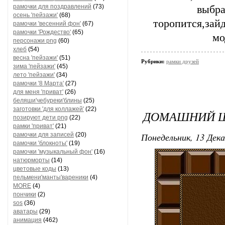
рамочки для поздравлений
(73)
выбра
осень 'пейзажи'
(68)
торопится,зай
рамочки 'весенний фон'
(67)
рамочки 'Рождество'
(65)
мо
персонажи png
(60)
хлеб
(54)
весна 'пейзажи'
(51)
Рубрики:
рамки друзей
зима 'пейзажи'
(45)
лето 'пейзажи'
(34)
рамочки '8 Марта'
(27)
для меня 'приват'
(26)
беляши'чебуреки'блины
(25)
заготовки 'для коллажей'
(22)
ДОМАШНИЙ Ш
позируют дети png
(22)
рамки 'приват'
(21)
Понедельник, 13 Дека
рамочки для записей
(20)
рамочки 'блокноты'
(19)
рамочки 'музыкальный фон'
(16)
натюрморты
(14)
цветовые коды
(13)
пельмени'манты'вареники
(4)
MORE
(4)
пончики
(2)
sos
(36)
аватары
(29)
анимация
(462)