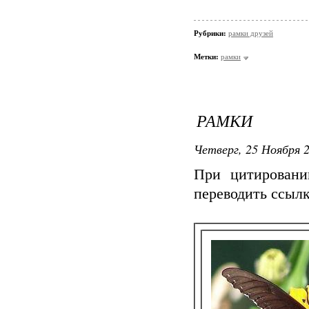
</nofollow><
<center><font
Рубрики:
рамки друзей
ВАШ
Метки:
рамки
Т Е К С Т
</td></tr></
href="//www.l
РАМКИ
</noindex></
Четверг, 25 Ноября 2
При цитировани
переводить ссыл