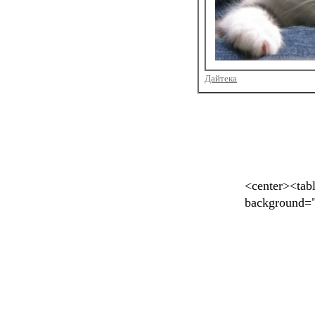
Дайтека
<center><tab
background="h
cellpadding=
border="2" b
kredo.com.ua/
cellspacing=
src="//img0.l
align="left" 