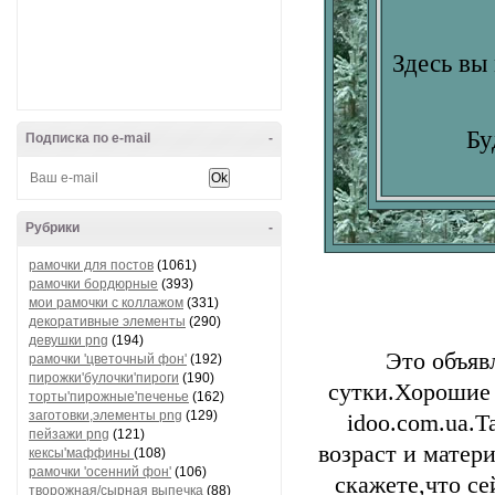
Здесь вы 
Бу
Подписка по e-mail
-
Рубрики
-
рамочки для постов
(1061)
рамочки бордюрные
(393)
мои рамочки с коллажом
(331)
декоративные элементы
(290)
девушки png
(194)
Это объяв
рамочки 'цветочный фон'
(192)
пирожки'булочки'пироги
(190)
сутки.Хорошие
торты'пирожные'печенье
(162)
заготовки,элементы png
(129)
idoo.com.ua.Т
пейзажи png
(121)
возраст и матер
кексы'маффины
(108)
рамочки 'осенний фон'
(106)
скажете,что се
творожная/сырная выпечка
(88)