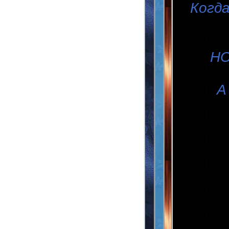
Когд
НО
А