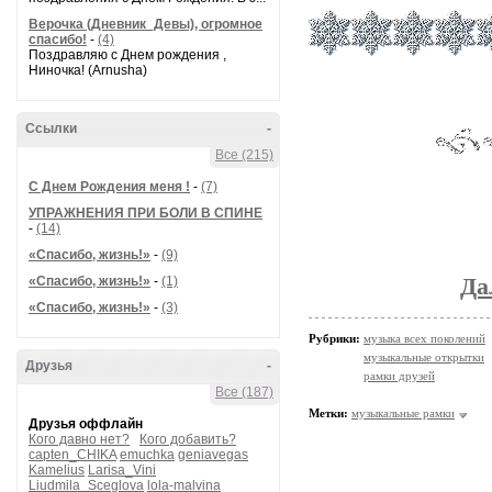
Шоколадом без 
Верочка (Дневник_Девы), огромное
спасибо!
-
(4)
Поздравляю с Днем рождения ,
</td></t
Ниночка! (Arnusha)
/users/3092960/profi
Ссылки
-
Все (215)
С Днем Рождения меня !
-
(7)
УПРАЖНЕНИЯ ПРИ БОЛИ В СПИНЕ
-
(14)
«Спасибо, жизнь!»
-
(9)
«Спасибо, жизнь!»
-
(1)
Да
«Спасибо, жизнь!»
-
(3)
Рубрики:
музыка всех поколений
музыкальные открытки
Друзья
-
рамки друзей
Все (187)
Метки:
музыкальные рамки
Друзья оффлайн
Кого давно нет?
Кого добавить?
capten_CHIKA
emuchka
geniavegas
Kamelius
Larisa_Vini
Liudmila_Sceglova
lola-malvina