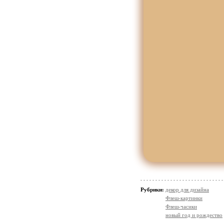
Рубрики:
декор для дизайна
Флеш-картинки
Флеш-часики
новый год и рождество