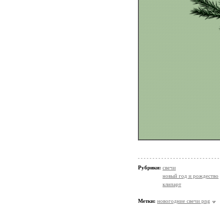
Рубрики:
свечи
новый год и рождество
клипарт
Метки:
новогодние свечи png