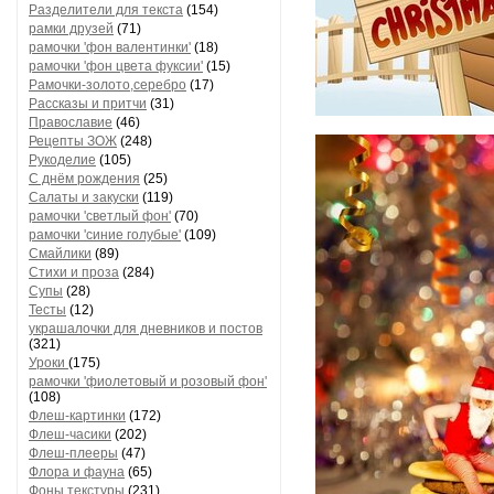
Разделители для текста
(154)
рамки друзей
(71)
рамочки 'фон валентинки'
(18)
рамочки 'фон цвета фуксии'
(15)
Рамочки-золото,серебро
(17)
Рассказы и притчи
(31)
Православие
(46)
Рецепты ЗОЖ
(248)
Рукоделие
(105)
С днём рождения
(25)
Салаты и закуски
(119)
рамочки 'светлый фон'
(70)
рамочки 'синие голубые'
(109)
Смайлики
(89)
Стихи и проза
(284)
Супы
(28)
Тесты
(12)
украшалочки для дневников и постов
(321)
Уроки
(175)
рамочки 'фиолетовый и розовый фон'
(108)
Флеш-картинки
(172)
Флеш-часики
(202)
Флеш-плееры
(47)
Флора и фауна
(65)
Фоны текстуры
(231)