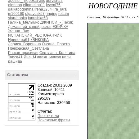
apostol_nik
besta-aks
dervish52
НОВОГОДНИЕ
elennna
elina-elina11
fewral75
galkapogonina
irena1234
lira_lara
m160160
olgavosk57
ringing
rottam
Вторник, 10 Декабря 2013 г. 11:
staruhonka
tanushka68
Галина_Мелымко
ДЖИПСИ_-_Тасик
Домашний_калейдоскоп
ЕЖИЧКА
Жанна_Лях
ИСПАНСКИЙ_РЕСТОРАНЧИК
Ириночка61
КВИКОША
Лариса_Воронина
Оксана_Просто
Прекрасная_Светлана
Рыжая_красивая
Светлана_Колягина
Таиса41
Яна_М
лапка_мягкая
нили
рашида
Статистика
-
Создан: 20.01.2009
Записей: 10411
Комментариев:
295189
Написано: 330458
Отчеты:
Посетители
Поисковые фразы