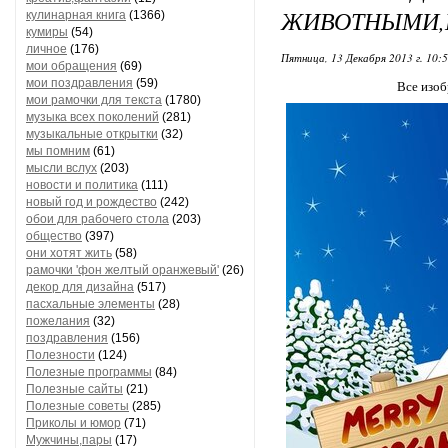
ЖИВОТНЫМИ,
кулинарная книга
(1366)
кумиры
(54)
личное
(176)
Пятница, 13 Декабря 2013 г. 10:
мои обращения
(69)
мои поздравления
(59)
Все изоб
мои рамочки для текста
(1780)
музыка всех поколений
(281)
музыкальные открытки
(32)
мы помним
(61)
мысли вслух
(203)
новости и политика
(111)
новый год и рождество
(242)
обои для рабочего стола
(203)
общество
(397)
они хотят жить
(58)
рамочки 'фон желтый оранжевый'
(26)
декор для дизайна
(517)
пасхальные элементы
(28)
пожелания
(32)
поздравления
(156)
Полезности
(124)
Полезные программы
(84)
Полезные сайты
(21)
Полезные советы
(285)
Приколы и юмор
(71)
Мужчины,пары
(17)