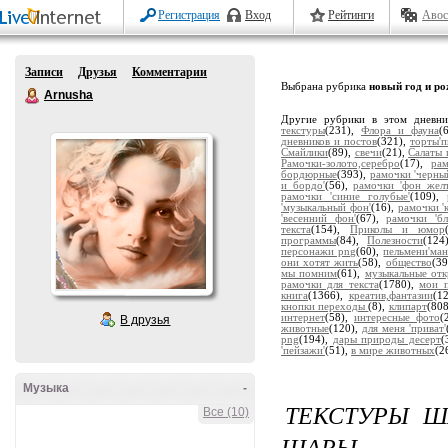
Регистрация
Вход
Рейтинги
Авос
Записи
Друзья
Комментарии
Выбрана рубрика
новый год и ро
Arnusha
Другие рубрики в этом дневн
текстуры
(231),
Флора и фауна
(
дневников и постов
(321),
торты'
Смайлики
(89),
свечи
(21),
Салаты 
Рамочки-золото,серебро
(17),
ра
бордюрные
(393),
рамочки 'черны
и бордо'
(56),
рамочки 'фон жел
рамочки 'синие голубые'
(109),
'музыкальный фон'
(16),
рамочки '
'весенний фон'
(67),
рамочки 'бл
текста
(154),
Приколы и юмор
программы
(84),
Полезности
(124
персонажи png
(60),
пельмени'ман
они хотят жить
(58),
общество
(3
мы помним
(61),
музыкальные от
рамочки для текста
(1780),
мои п
книга
(1366),
креатив,фантазии
(1
кнопки переходы
(8),
клипарт
(80
интернет
(58),
интересные фото
(
В друзья
животные
(120),
для меня 'приват'
png
(194),
дары природы десерт
(
'пейзажи'
(51),
в мире животных
(2
Музыка
-
ТЕКСТУРЫ Ш
Все (10)
ШАРЫ