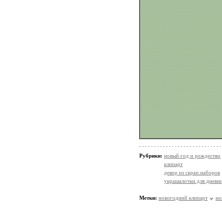
Рубрики:
новый год и рождество
клипарт
декор из скрап.наборов
украшалочки для дневни
Метки:
новогодний клипарт
но