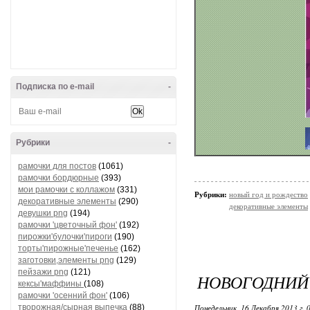
Подписка по e-mail
-
Рубрики
-
рамочки для постов
(1061)
рамочки бордюрные
(393)
мои рамочки с коллажом
(331)
Рубрики:
новый год и рождество
декоративные элементы
(290)
декоративные элементы
девушки png
(194)
рамочки 'цветочный фон'
(192)
пирожки'булочки'пироги
(190)
торты'пирожные'печенье
(162)
заготовки,элементы png
(129)
пейзажи png
(121)
НОВОГОДНИЙ
кексы'маффины
(108)
рамочки 'осенний фон'
(106)
творожная/сырная выпечка
(88)
Понедельник, 16 Декабря 2013 г. 