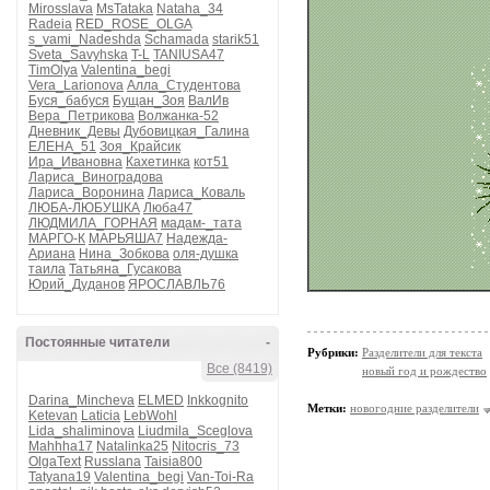
Mirosslava
MsTataka
Nataha_34
Radeia
RED_ROSE_OLGA
s_vami_Nadeshda
Schamada
starik51
Sveta_Savyhska
T-L
TANIUSA47
TimOlya
Valentina_begi
Vera_Larionova
Алла_Студентова
Буся_бабуся
Бущан_Зоя
ВалИв
Вера_Петрикова
Волжанка-52
Дневник_Девы
Дубовицкая_Галина
ЕЛЕНА_51
Зоя_Крайсик
Ира_Ивановна
Кахетинка
кот51
Лариса_Виноградова
Лариса_Воронина
Лариса_Коваль
ЛЮБА-ЛЮБУШКА
Люба47
ЛЮДМИЛА_ГОРНАЯ
мадам-_тата
МАРГО-К
МАРЬЯША7
Надежда-
Ариана
Нина_Зобкова
оля-душка
таила
Татьяна_Гусакова
Юрий_Дуданов
ЯРОСЛАВЛЬ76
Постоянные читатели
-
Рубрики:
Разделители для текста
Все (8419)
новый год и рождество
Darina_Mincheva
ELMED
Inkkognito
Метки:
новогодние разделители
Ketevan
Laticia
LebWohl
Lida_shaliminova
Liudmila_Sceglova
Mahhha17
Natalinka25
Nitocris_73
OlgaText
Russlana
Taisia800
Tatyana19
Valentina_begi
Van-Toi-Ra