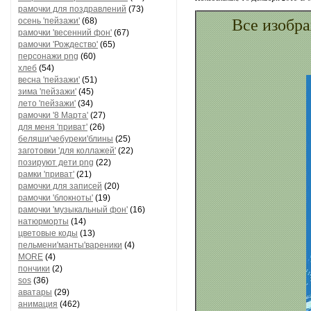
рамочки для поздравлений
(73)
осень 'пейзажи'
(68)
Все изобра
рамочки 'весенний фон'
(67)
рамочки 'Рождество'
(65)
персонажи png
(60)
хлеб
(54)
весна 'пейзажи'
(51)
зима 'пейзажи'
(45)
лето 'пейзажи'
(34)
рамочки '8 Марта'
(27)
для меня 'приват'
(26)
беляши'чебуреки'блины
(25)
заготовки 'для коллажей'
(22)
позируют дети png
(22)
рамки 'приват'
(21)
рамочки для записей
(20)
рамочки 'блокноты'
(19)
рамочки 'музыкальный фон'
(16)
натюрморты
(14)
цветовые коды
(13)
пельмени'манты'вареники
(4)
MORE
(4)
пончики
(2)
sos
(36)
аватары
(29)
анимация
(462)