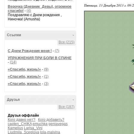
Пятница, 13 Декабря 2013 г. 09:
Верочка (Дневник_Девы), огромное
спасибо!
-
(4)
Поздравляю с Днем рождения ,
Ниночка! (Arnusha)
Ссылки
-
Все (215)
С Днем Рождения меня !
-
(7)
УПРАЖНЕНИЯ ПРИ БОЛИ В СПИНЕ
-
(14)
«Спасибо, жизнь!»
-
(9)
«Спасибо, жизнь!»
-
(1)
«Спасибо, жизнь!»
-
(3)
Друзья
-
Все (187)
Друзья оффлайн
Кого давно нет?
Кого добавить?
capten_CHIKA
emuchka
geniavegas
Kamelius
Larisa_Vini
Liudmila_Sceglova
lola-malvina