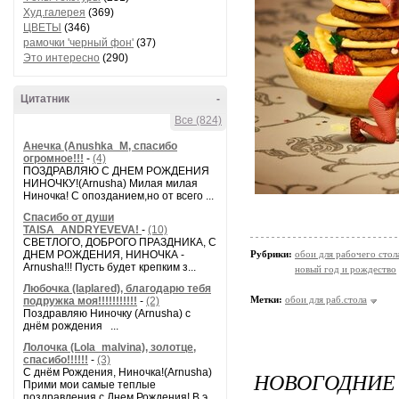
Худ.галерея
(369)
ЦВЕТЫ
(346)
рамочки 'черный фон'
(37)
Это интересно
(290)
Цитатник
-
Все (824)
Анечка (Anushka_M, спасибо
огромное!!!
-
(4)
ПОЗДРАВЛЯЮ С ДНЕМ РОЖДЕНИЯ
НИНОЧКУ!(Arnusha) Милая милая
Ниночка! С опозданием,но от всего ...
Спасибо от души
TAISA_ANDRYEVEVA!
-
(10)
СВЕТЛОГО, ДОБРОГО ПРАЗДНИКА, С
ДНЕМ РОЖДЕНИЯ, НИНОЧКА -
Рубрики:
обои для рабочего стол
Arnusha!!! Пусть будет крепким з...
новый год и рождество
Любочка (laplared), благодарю тебя
Метки:
обои для раб.стола
подружка моя!!!!!!!!!!!
-
(2)
Поздравляю Ниночку (Arnusha) с
днём рождения ...
Лолочка (Lola_malvina), золотце,
спасибо!!!!!!
-
(3)
С днём Рождения, Ниночка!(Аrnusha)
НОВОГОДНИЕ 
Прими мои самые теплые
поздравления с Днем Рождения! В э...