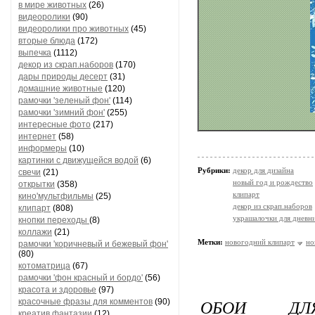
в мире животных
(26)
видеоролики
(90)
видеоролики про животных
(45)
вторые блюда
(172)
выпечка
(1112)
декор из скрап.наборов
(170)
дары природы десерт
(31)
домашние животные
(120)
рамочки 'зеленый фон'
(114)
рамочки 'зимний фон'
(255)
интересные фото
(217)
интернет
(58)
информеры
(10)
картинки с движущейся водой
(6)
Рубрики:
декор для дизайна
свечи
(21)
новый год и рождество
открытки
(358)
клипарт
кино'мультфильмы
(25)
декор из скрап.наборов
клипарт
(808)
украшалочки для дневни
кнопки переходы
(8)
коллажи
(21)
Метки:
новогодний клипарт
но
рамочки 'коричневый и бежевый фон'
(80)
котоматрица
(67)
рамочки 'фон красный и бордо'
(56)
красота и здоровье
(97)
ОБОИ ДЛЯ 
красочные фразы для комментов
(90)
креатив,фантазии
(12)