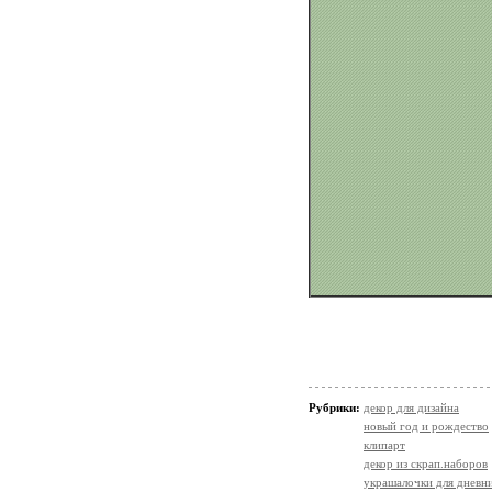
Рубрики:
декор для дизайна
новый год и рождество
клипарт
декор из скрап.наборов
украшалочки для дневни