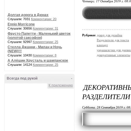
Четверг, 17 Октября 2019 г. 08:
Долгая дорога в Дюнах
Слушали: 7031
Комментарии: 20
Ennio Morricone
Слушали: 30656
Комментарии: 31
Фаусто Папетти - Маленький цветок
Рубрики:
декор для дизайна
(золотой саксофон)
Разделители для текста
Слушали: 92997
Комментарии: 25
клипарт
Стелла Джанни - Милан и Ночь
украшалочки для дневни
(NEW)!!!
декоративные элементы
Слушали: 10430
Комментарии: 8
А Алёшин Хрусталь и шампанское
Слушали: 14124
Комментарии: 25
Всегда под рукой
-
ДЕКОРАТИВ
К приложению
РАЗДЕЛИТЕЛИ
Суббота, 28 Сентября 2019 г. 08