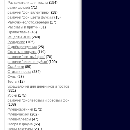
Разделители для текста
(154)
рамки друзей
(71)
рамочки 'фон валентинки'
(18)
рамочки 'фон цвета фуксии'
(15)
Рамочки-золото,серебро
(17)
Рассказы и притчи
(31)
Православие
(46)
Рецепты ЗОЖ
(248)
Рукоделие
(105)
С днём рождения
(25)
Салаты и закуски
(119)
рамочки 'светлый фон'
(70)
рамочки 'синие голубые'
(109)
Смайлики
(89)
Стихи и проза
(284)
Супы
(28)
Тесты
(12)
украшалочки для дневников и постов
(321)
Уроки
(175)
рамочки 'фиолетовый и розовый фон'
(108)
Флеш-картинки
(172)
Флеш-часики
(202)
Флеш-плееры
(47)
Флора и фауна
(65)
Фоны текстуры
(231)