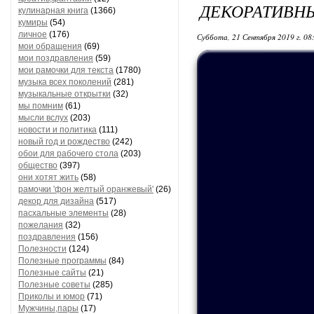
ДЕКОРАТИВН
кулинарная книга
(1366)
кумиры
(54)
личное
(176)
Суббота, 21 Сентября 2019 г. 08
мои обращения
(69)
мои поздравления
(59)
мои рамочки для текста
(1780)
музыка всех поколений
(281)
музыкальные открытки
(32)
мы помним
(61)
мысли вслух
(203)
новости и политика
(111)
новый год и рождество
(242)
обои для рабочего стола
(203)
общество
(397)
они хотят жить
(58)
рамочки 'фон желтый оранжевый'
(26)
декор для дизайна
(517)
пасхальные элементы
(28)
пожелания
(32)
поздравления
(156)
Полезности
(124)
Полезные программы
(84)
Полезные сайты
(21)
Полезные советы
(285)
Приколы и юмор
(71)
Мужчины,пары
(17)