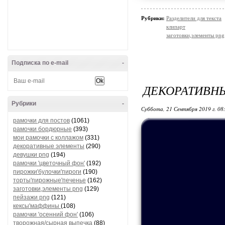
Рубрики:
Разделители для текста
клипарт
заготовки,элементы png
Подписка по e-mail
-
ДЕКОРАТИВН
Рубрики
-
Суббота, 21 Сентября 2019 г. 08
рамочки для постов
(1061)
рамочки бордюрные
(393)
мои рамочки с коллажом
(331)
декоративные элементы
(290)
девушки png
(194)
рамочки 'цветочный фон'
(192)
пирожки'булочки'пироги
(190)
торты'пирожные'печенье
(162)
заготовки,элементы png
(129)
пейзажи png
(121)
кексы'маффины
(108)
рамочки 'осенний фон'
(106)
творожная/сырная выпечка
(88)