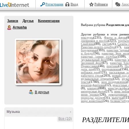
Регистрация
Вход
Рейтинги
Авос
Записи
Друзья
Комментарии
Выбрана рубрика
Разделители дл
Arnusha
Другие рубрики в этом дневн
текстуры
(231),
Флора и фауна
(
дневников и постов
(321),
торты'
Смайлики
(89),
свечи
(21),
Салаты 
Рамочки-золото,серебро
(17),
ра
бордюрные
(393),
рамочки 'черны
и бордо'
(56),
рамочки 'фон жел
рамочки 'синие голубые'
(109),
'музыкальный фон'
(16),
рамочки '
'весенний фон'
(67),
рамочки 'бло
Православие
(46),
пончики
(2),
По
дети png
(22),
поздравления
(156)
пейзажи png
(121),
пасхальные э
рабочего стола
(203),
новый год 
музыкальные открытки
(32),
музы
текста
(1780),
мои поздравления
(
креатив,фантазии
(12),
красочные 
(8),
клипарт
(808),
кино'мультфил
интересные фото
(217),
зима 'пейз
В друзья
меня 'приват'
(26),
декоративные 
природы десерт
(31),
выпечка
(11
мире животных
(26),
беляши'чебу
Музыка
-
РАЗДЕЛИТЕЛИ
Все (10)