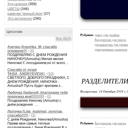
Худ.галерея
(369)
ЦВЕТЫ
(346)
рамочки 'черный фон'
(37)
Это интересно
(290)
Цитатник
-
Рубрики:
декор для дизайна
Все (824)
Разделители для текста
украшалочки для дневни
Анечка (Anushka_M, спасибо
декоративные элементы
огромное!!!
-
(4)
ПОЗДРАВЛЯЮ С ДНЕМ РОЖДЕНИЯ
НИНОЧКУ!(Arnusha) Милая милая
Ниночка! С опозданием,но от всего ...
Спасибо от души
TAISA_ANDRYEVEVA!
-
(10)
СВЕТЛОГО, ДОБРОГО ПРАЗДНИКА, С
РАЗДЕЛИТЕЛИ
ДНЕМ РОЖДЕНИЯ, НИНОЧКА -
Arnusha!!! Пусть будет крепким з...
Воскресенье, 14 Октября 2018 г.
Любочка (laplared), благодарю тебя
подружка моя!!!!!!!!!!!
-
(2)
Поздравляю Ниночку (Arnusha) с
днём рождения ...
Лолочка (Lola_malvina), золотце,
спасибо!!!!!!
-
(3)
С днём Рождения, Ниночка!(Аrnusha)
Прими мои самые теплые
Рубрики:
Разделители для текста
поздравления с Днем Рождения! В э...