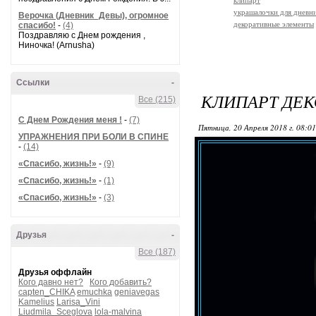
клипарт
украшалочки для дневни
Верочка (Дневник_Девы), огромное
декоративные элементы
спасибо!
-
(4)
Поздравляю с Днем рождения ,
Ниночка! (Arnusha)
Ссылки
-
КЛИПАРТ ДЕ
Все (215)
С Днем Рождения меня !
-
(7)
Пятница, 20 Апреля 2018 г. 08:0
УПРАЖНЕНИЯ ПРИ БОЛИ В СПИНЕ
-
(14)
«Спасибо, жизнь!»
-
(9)
«Спасибо, жизнь!»
-
(1)
«Спасибо, жизнь!»
-
(3)
Друзья
-
Все (187)
Друзья оффлайн
Кого давно нет?
Кого добавить?
capten_CHIKA
emuchka
geniavegas
Kamelius
Larisa_Vini
Liudmila_Sceglova
lola-malvina