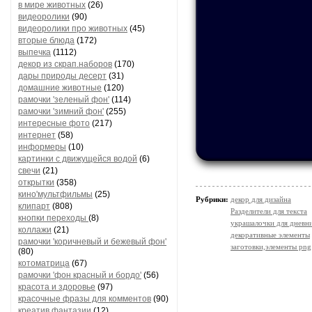
в мире животных
(26)
видеоролики
(90)
видеоролики про животных
(45)
вторые блюда
(172)
выпечка
(1112)
декор из скрап.наборов
(170)
дары природы десерт
(31)
домашние животные
(120)
рамочки 'зеленый фон'
(114)
рамочки 'зимний фон'
(255)
интересные фото
(217)
интернет
(58)
информеры
(10)
картинки с движущейся водой
(6)
свечи
(21)
открытки
(358)
кино'мультфильмы
(25)
Рубрики:
декор для дизайна
клипарт
(808)
Разделители для текста
кнопки переходы
(8)
украшалочки для дневни
коллажи
(21)
декоративные элементы
рамочки 'коричневый и бежевый фон'
заготовки,элементы png
(80)
котоматрица
(67)
рамочки 'фон красный и бордо'
(56)
красота и здоровье
(97)
красочные фразы для комментов
(90)
креатив,фантазии
(12)