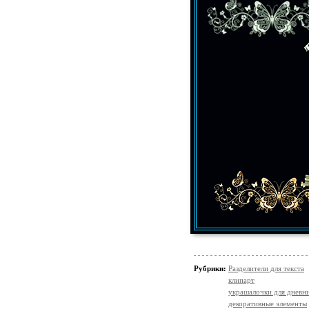
Рубрики:
Разделители для текста
клипарт
украшалочки для дневни
декоративные элементы