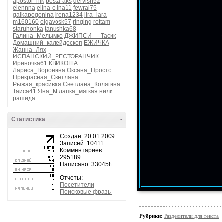
apostol_nik
besta-aks
dervish52
elennna
elina-elina11
fewral75
galkapogonina
irena1234
lira_lara
m160160
olgavosk57
ringing
rottam
staruhonka
tanushka68
Галина_Мелымко
ДЖИПСИ_-_Тасик
Домашний_калейдоскоп
ЕЖИЧКА
Жанна_Лях
ИСПАНСКИЙ_РЕСТОРАНЧИК
Ириночка61
КВИКОША
Лариса_Воронина
Оксана_Просто
Прекрасная_Светлана
Рыжая_красивая
Светлана_Колягина
Таиса41
Яна_М
лапка_мягкая
нили
рашида
Статистика
-
Создан: 20.01.2009
Записей: 10411
Комментариев:
295189
Написано: 330458
Отчеты:
Посетители
Поисковые фразы
Рубрики:
Разделители для текста