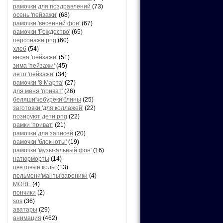
рамочки для поздравлений
(73)
осень 'пейзажи'
(68)
рамочки 'весенний фон'
(67)
рамочки 'Рождество'
(65)
персонажи png
(60)
хлеб
(54)
весна 'пейзажи'
(51)
зима 'пейзажи'
(45)
лето 'пейзажи'
(34)
рамочки '8 Марта'
(27)
для меня 'приват'
(26)
беляши'чебуреки'блины
(25)
заготовки 'для коллажей'
(22)
позируют дети png
(22)
рамки 'приват'
(21)
рамочки для записей
(20)
рамочки 'блокноты'
(19)
рамочки 'музыкальный фон'
(16)
натюрморты
(14)
цветовые коды
(13)
пельмени'манты'вареники
(4)
MORE
(4)
пончики
(2)
sos
(36)
аватары
(29)
анимация
(462)