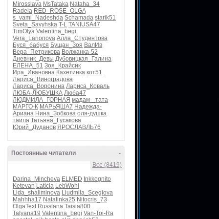
Mirosslava
MsTataka
Nataha_34
Radeia
RED_ROSE_OLGA
s_vami_Nadeshda
Schamada
starik51
Sveta_Savyhska
T-L
TANIUSA47
TimOlya
Valentina_begi
Vera_Larionova
Алла_Студентова
Буся_бабуся
Бущан_Зоя
ВалИв
Вера_Петрикова
Волжанка-52
Дневник_Девы
Дубовицкая_Галина
ЕЛЕНА_51
Зоя_Крайсик
Ира_Ивановна
Кахетинка
кот51
Лариса_Виноградова
Лариса_Воронина
Лариса_Коваль
ЛЮБА-ЛЮБУШКА
Люба47
ЛЮДМИЛА_ГОРНАЯ
мадам-_тата
МАРГО-К
МАРЬЯША7
Надежда-
Ариана
Нина_Зобкова
оля-душка
таила
Татьяна_Гусакова
Юрий_Дуданов
ЯРОСЛАВЛЬ76
Постоянные читатели
-
Все (8419)
Darina_Mincheva
ELMED
Inkkognito
Ketevan
Laticia
LebWohl
Lida_shaliminova
Liudmila_Sceglova
Mahhha17
Natalinka25
Nitocris_73
OlgaText
Russlana
Taisia800
Tatyana19
Valentina_begi
Van-Toi-Ra