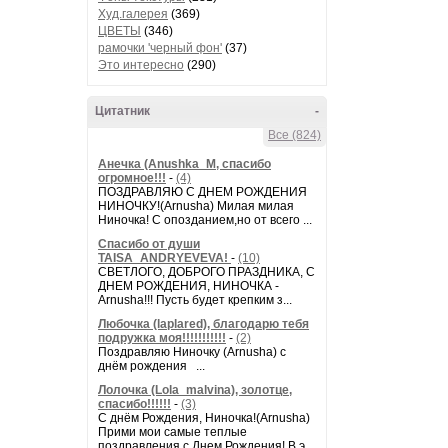
Худ.галерея
(369)
ЦВЕТЫ
(346)
рамочки 'черный фон'
(37)
Это интересно
(290)
Цитатник
-
Все (824)
Анечка (Anushka_M, спасибо
огромное!!!
-
(4)
ПОЗДРАВЛЯЮ С ДНЕМ РОЖДЕНИЯ
НИНОЧКУ!(Arnusha) Милая милая
Ниночка! С опозданием,но от всего ...
Спасибо от души
TAISA_ANDRYEVEVA!
-
(10)
СВЕТЛОГО, ДОБРОГО ПРАЗДНИКА, С
ДНЕМ РОЖДЕНИЯ, НИНОЧКА -
Arnusha!!! Пусть будет крепким з...
Любочка (laplared), благодарю тебя
подружка моя!!!!!!!!!!!
-
(2)
Поздравляю Ниночку (Arnusha) с
днём рождения ...
Лолочка (Lola_malvina), золотце,
спасибо!!!!!!
-
(3)
С днём Рождения, Ниночка!(Аrnusha)
Прими мои самые теплые
поздравления с Днем Рождения! В э...