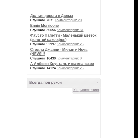
Долгая дорога в Дюнах
Слушали: 7031
Комментарии: 20
Ennio Morricone
Слушали: 30656
Комментарии: 31
Фаусто Папетти - Маленький цветок
(золотой саксофон)
Слушали: 92997
Комментарии: 25
Стелла Джанни - Милан и Ночь
(NEW)!!!
Слушали: 10430
Комментарии: 8
А Алёшин Хрусталь и шампанское
Слушали: 14124
Комментарии: 25
Всегда под рукой
-
К приложению