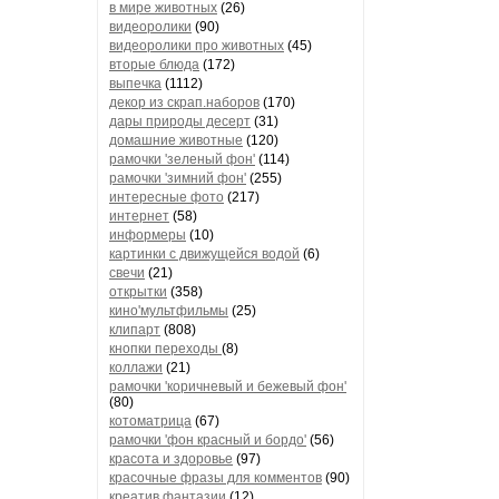
в мире животных
(26)
видеоролики
(90)
видеоролики про животных
(45)
вторые блюда
(172)
выпечка
(1112)
декор из скрап.наборов
(170)
дары природы десерт
(31)
домашние животные
(120)
рамочки 'зеленый фон'
(114)
рамочки 'зимний фон'
(255)
интересные фото
(217)
интернет
(58)
информеры
(10)
картинки с движущейся водой
(6)
свечи
(21)
открытки
(358)
кино'мультфильмы
(25)
клипарт
(808)
кнопки переходы
(8)
коллажи
(21)
рамочки 'коричневый и бежевый фон'
(80)
котоматрица
(67)
рамочки 'фон красный и бордо'
(56)
красота и здоровье
(97)
красочные фразы для комментов
(90)
креатив,фантазии
(12)