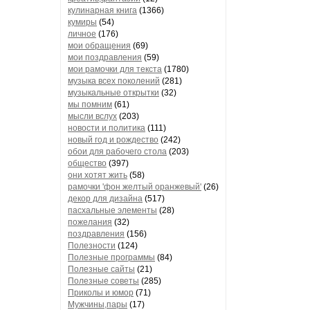
кулинарная книга
(1366)
кумиры
(54)
личное
(176)
мои обращения
(69)
мои поздравления
(59)
мои рамочки для текста
(1780)
музыка всех поколений
(281)
музыкальные открытки
(32)
мы помним
(61)
мысли вслух
(203)
новости и политика
(111)
новый год и рождество
(242)
обои для рабочего стола
(203)
общество
(397)
они хотят жить
(58)
рамочки 'фон желтый оранжевый'
(26)
декор для дизайна
(517)
пасхальные элементы
(28)
пожелания
(32)
поздравления
(156)
Полезности
(124)
Полезные программы
(84)
Полезные сайты
(21)
Полезные советы
(285)
Приколы и юмор
(71)
Мужчины,пары
(17)