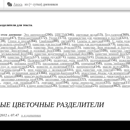
Авось
из (+ сутки) дневников
азделители для текста
.
 этом дневнике:
Это интересно
(290),
ЦВЕТЫ
(346),
цветовые коды
(13),
Худ.галерея
(369)
плееры
(47),
Флеш-картинки
(172),
Уроки
(175),
украшалочки для дневников и постов
(321),
(28),
Стихи и проза
(284),
Смайлики
(89),
свечи
(21),
Салаты и закуски
(119),
С днём рож
и-золото,серебро
(17),
рамочки для постов
(1061),
рамочки для поздравлений
(73),
рамочки 
'цветочный фон'
(192),
рамочки 'фон цвета фуксии'
(15),
рамочки 'фон красный и бордо
амочки 'фиолетовый и розовый фон'
(108),
рамочки 'синие голубые'
(109),
рамочки 'све
 'музыкальный фон'
(16),
рамочки 'коричневый и бежевый фон'
(80),
рамочки 'зимний фон'
(2
(19),
рамочки '8 Марта'
(27),
рамки друзей
(71),
рамки 'приват'
(21),
Приколы и юмор
(71),
Пр
ые программы
(84),
Полезности
(124),
позируют дети png
(22),
поздравления
(156),
пожела
реники
(4),
пейзажи png
(121),
пасхальные элементы
(28),
открытки
(358),
осень 'пейзажи'
(6
 год и рождество
(242),
новости и политика
(111),
натюрморты
(14),
мысли вслух
(203)
ужчины,пары
(17),
мои рамочки с коллажом
(331),
мои рамочки для текста
(1780),
мои
иры
(54),
кулинарная книга
(1366),
креатив,фантазии
(12),
красочные фразы для комментов
8),
клипарт
(808),
кино'мультфильмы
(25),
кексы'маффины
(108),
картинки с движущейся вод
,
заготовки,элементы png
(129),
заготовки 'для коллажей'
(22),
домашние животные
(120),
д
),
декор для дизайна
(517),
девушки png
(194),
дары природы десерт
(31),
выпечка
(11
есна 'пейзажи'
(51),
в мире животных
(26),
беляши'чебуреки'блины
(25),
анимация
(462),
авата
ЫЕ ЦВЕТОЧНЫЕ РАЗДЕЛИТЕЛИ
2012 г. 07:47
+ в цитатник