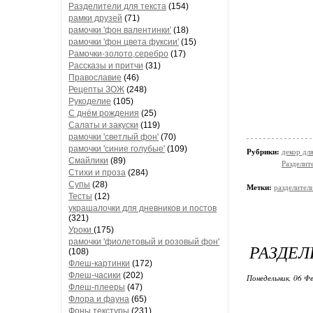
Разделители для текста
(154)
рамки друзей
(71)
рамочки 'фон валентинки'
(18)
рамочки 'фон цвета фуксии'
(15)
Рамочки-золото,серебро
(17)
Рассказы и притчи
(31)
Православие
(46)
Рецепты ЗОЖ
(248)
Рукоделие
(105)
С днём рождения
(25)
Салаты и закуски
(119)
рамочки 'светлый фон'
(70)
рамочки 'синие голубые'
(109)
Рубрики:
декор дл
Смайлики
(89)
Разделите
Стихи и проза
(284)
Супы
(28)
Метки:
разделител
Тесты
(12)
украшалочки для дневников и постов
(321)
Уроки
(175)
рамочки 'фиолетовый и розовый фон'
РАЗДЕЛ
(108)
Флеш-картинки
(172)
Флеш-часики
(202)
Понедельник, 06 Фе
Флеш-плееры
(47)
Флора и фауна
(65)
Фоны текстуры
(231)