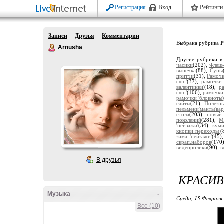
Регистрация
Вход
Рейтинги
Записи
Друзья
Комментарии
Выбрана рубрика
Р
Arnusha
Другие рубрики в
часики
(202),
Флеш-
выпечка
(88),
Супы
притчи
(31),
Рамочк
фон'
(37),
рамочки 
валентинки'
(18),
р
фон'
(106),
рамочки
рамочки 'блокноты'
сайты
(21),
Полезн
пельмени'манты'ва
стола
(203),
новый
поколений
(281),
М
'пейзажи'
(34),
кум
кнопки переходы
(
зима 'пейзажи'
(45)
скрап.наборов
(170
видеоролики
(90),
в
В друзья
КРАСИВ
Музыка
-
Среда, 15 Февраля 
Все (10)