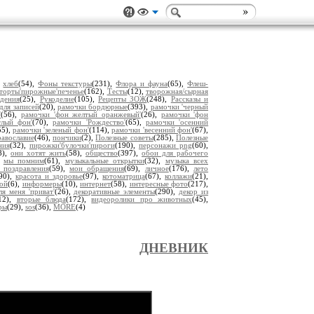
,
хлеб
(54),
Фоны текстуры
(231),
Флора и фауна
(65),
Флеш-
торты'пирожные'печенье
(162),
Тесты
(12),
творожная/сырная
дения
(25),
Рукоделие
(105),
Рецепты ЗОЖ
(248),
Рассказы и
для записей
(20),
рамочки бордюрные
(393),
рамочки 'черный
'
(56),
рамочки 'фон желтый оранжевый'
(26),
рамочки 'фон
тлый фон'
(70),
рамочки 'Рождество'
(65),
рамочки 'осенний
55),
рамочки 'зеленый фон'
(114),
рамочки 'весенний фон'
(67),
авославие
(46),
пончики
(2),
Полезные советы
(285),
Полезные
ния
(32),
пирожки'булочки'пироги
(190),
персонажи png
(60),
8),
они хотят жить
(58),
общество
(397),
обои для рабочего
,
мы помним
(61),
музыкальные открытки
(32),
музыка всех
 поздравления
(59),
мои обращения
(69),
личное
(176),
лето
(90),
красота и здоровье
(97),
котоматрица
(67),
коллажи
(21),
ой
(6),
информеры
(10),
интернет
(58),
интересные фото
(217),
ля меня 'приват'
(26),
декоративные элементы
(290),
декор из
12),
вторые блюда
(172),
видеоролики про животных
(45),
ры
(29),
sos
(36),
MORE
(4)
ДНЕВНИК