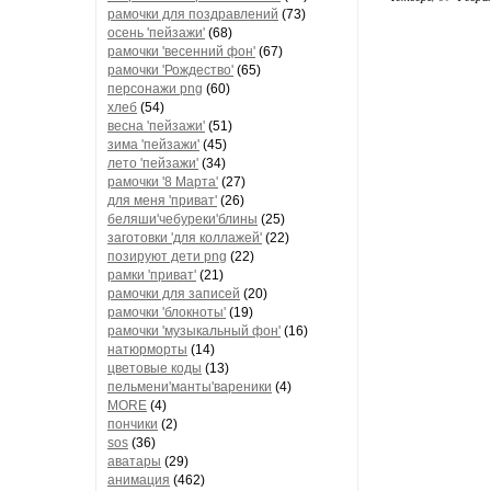
рамочки для поздравлений
(73)
осень 'пейзажи'
(68)
рамочки 'весенний фон'
(67)
рамочки 'Рождество'
(65)
персонажи png
(60)
хлеб
(54)
весна 'пейзажи'
(51)
зима 'пейзажи'
(45)
лето 'пейзажи'
(34)
рамочки '8 Марта'
(27)
для меня 'приват'
(26)
беляши'чебуреки'блины
(25)
заготовки 'для коллажей'
(22)
позируют дети png
(22)
рамки 'приват'
(21)
рамочки для записей
(20)
рамочки 'блокноты'
(19)
рамочки 'музыкальный фон'
(16)
натюрморты
(14)
цветовые коды
(13)
пельмени'манты'вареники
(4)
MORE
(4)
пончики
(2)
sos
(36)
аватары
(29)
анимация
(462)