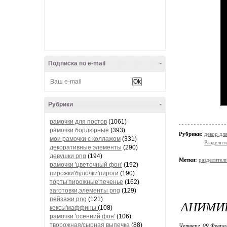
Подписка по e-mail
-
Рубрики
-
рамочки для постов
(1061)
рамочки бордюрные
(393)
Рубрики:
декор дл
мои рамочки с коллажом
(331)
Разделите
декоративные элементы
(290)
девушки png
(194)
Метки:
разделител
рамочки 'цветочный фон'
(192)
пирожки'булочки'пироги
(190)
торты'пирожные'печенье
(162)
заготовки,элементы png
(129)
пейзажи png
(121)
АНИМИР
кексы'маффины
(108)
рамочки 'осенний фон'
(106)
творожная/сырная выпечка
(88)
Четверг, 09 Феврал