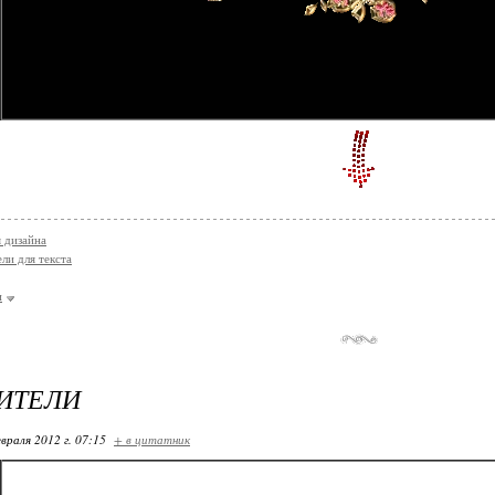
я дизайна
ли для текста
и
ИТЕЛИ
враля 2012 г. 07:15
+ в цитатник