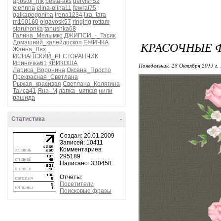
apostol_nik
besta-aks
dervish52
elennna
elina-elina11
fewral75
galkapogonina
irena1234
lira_lara
m160160
olgavosk57
ringing
rottam
staruhonka
tanushka68
Галина_Мелымко
ДЖИПСИ_-_Тасик
Домашний_калейдоскоп
ЕЖИЧКА
КРАСОЧНЫЕ 
Жанна_Лях
ИСПАНСКИЙ_РЕСТОРАНЧИК
Ириночка61
КВИКОША
Понедельник, 28 Октября 2013 г.
Лариса_Воронина
Оксана_Просто
Прекрасная_Светлана
Рыжая_красивая
Светлана_Колягина
Таиса41
Яна_М
лапка_мягкая
нили
рашида
Статистика
-
Создан: 20.01.2009
Записей: 10411
Комментариев:
295189
Написано: 330458
Отчеты:
Посетители
Поисковые фразы