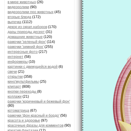
в мире животных
(26)
видеоролики
(90)
видеоролики про животных
(45)
вторые блюда
(172)
выпечка
(1112)
декор из скрап.наборов
(170)
дары природы десерт
(31)
домашние животные
(120)
рамочки 'зеленый фон'
(114)
рамочки 'зимний фон'
(255)
интересные фото
(217)
интернет
(58)
информеры
(10)
картинки с движущейся водой
(6)
свечи
(21)
открытки
(358)
кино'мультфильмы
(25)
клипарт
(808)
кнопки переходы
(8)
коллажи
(21)
рамочки 'коричневый и бежевый фон'
(80)
котоматрица
(67)
рамочки 'фон красный и бордо'
(56)
красота и здоровье
(97)
красочные фразы для комментов
(90)
креатив,фантазии
(12)