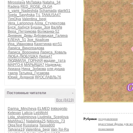
Mirosslava
MsTataka
Nataha_34
Radeia
RED_ROSE_OLGA
s_vami_Nadeshda
Schamada
starik51
Sveta_Savyhska
T-L
TANIUSA47
TimOlya
Valentina_begi
Vera_Larionova
Алла_Студентова
Буся_бабуся
Бущан_Зоя
ВалИв
Вера_Петрикова
Волжанка-52
Дневник_Девы
Дубовицкая_Галина
ЕЛЕНА_51
Зоя_Крайсик
Ира_Ивановна
Кахетинка
кот51
Лариса_Виноградова
Лариса_Воронина
Лариса_Коваль
ЛЮБА-ЛЮБУШКА
Люба47
ЛЮДМИЛА_ГОРНАЯ
мадам-_тата
МАРГО-К
МАРЬЯША7
Надежда-
Ариана
Нина_Зобкова
оля-душка
таила
Татьяна_Гусакова
Юрий_Дуданов
ЯРОСЛАВЛЬ76
Постоянные читатели
-
Все (8419)
Darina_Mincheva
ELMED
Inkkognito
Ketevan
Laticia
LebWohl
Lida_shaliminova
Liudmila_Sceglova
Рубрики:
поздравления
Mahhha17
Natalinka25
Nitocris_73
красочные фразы для к
OlgaText
Russlana
Taisia800
пожелания
Tatyana19
Valentina_begi
Van-Toi-Ra