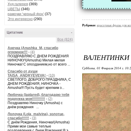
Худ.галерея
(369)
ЦВЕТЫ
(346)
рамочки 'черный фон'
(37)
Это интересно
(290)
Рубрики:
красочные фразы для к
Цитатник
-
Все (824)
Анечка (Anushka_M, спасибо
огромное!!!
-
(4)
ВАЛЕНТИНКИ
ПОЗДРАВЛЯЮ С ДНЕМ РОЖДЕНИЯ
НИНОЧКУ!(Arnusha) Милая милая
Ниночка! С опозданием,но от всего ...
Суббота, 01 Февраля 2014 г. 10:
Спасибо от души
TAISA_ANDRYEVEVA!
-
(10)
СВЕТЛОГО, ДОБРОГО ПРАЗДНИКА, С
ДНЕМ РОЖДЕНИЯ, НИНОЧКА -
Arnusha!!! Пусть будет крепким з...
Любочка (laplared), благодарю тебя
подружка моя!!!!!!!!!!!
-
(2)
Поздравляю Ниночку (Arnusha) с
днём рождения ...
Лолочка (Lola_malvina), золотце,
спасибо!!!!!!
-
(3)
С днём Рождения, Ниночка!(Аrnusha)
Прими мои самые теплые
поздравления с Днем Рождения! В э...