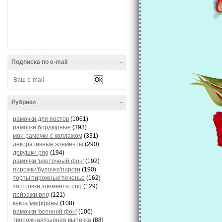
Подписка по e-mail
-
Рубрики
-
рамочки для постов
(1061)
рамочки бордюрные
(393)
мои рамочки с коллажом
(331)
декоративные элементы
(290)
девушки png
(194)
рамочки 'цветочный фон'
(192)
пирожки'булочки'пироги
(190)
торты'пирожные'печенье
(162)
заготовки,элементы png
(129)
пейзажи png
(121)
кексы'маффины
(108)
рамочки 'осенний фон'
(106)
творожная/сырная выпечка
(88)