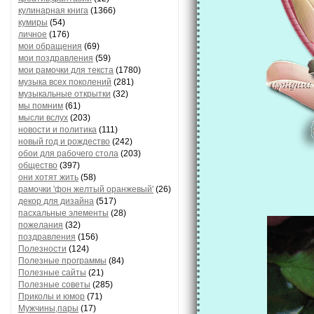
кулинарная книга
(1366)
кумиры
(54)
личное
(176)
мои обращения
(69)
мои поздравления
(59)
мои рамочки для текста
(1780)
музыка всех поколений
(281)
музыкальные открытки
(32)
мы помним
(61)
мысли вслух
(203)
новости и политика
(111)
новый год и рождество
(242)
обои для рабочего стола
(203)
общество
(397)
они хотят жить
(58)
рамочки 'фон желтый оранжевый'
(26)
декор для дизайна
(517)
пасхальные элементы
(28)
пожелания
(32)
поздравления
(156)
Полезности
(124)
Полезные программы
(84)
Полезные сайты
(21)
Полезные советы
(285)
Приколы и юмор
(71)
Мужчины,пары
(17)