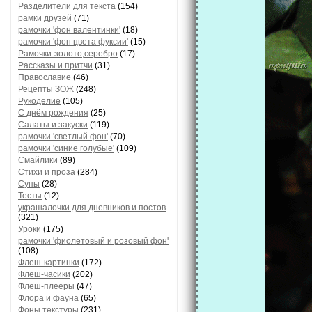
Разделители для текста
(154)
рамки друзей
(71)
рамочки 'фон валентинки'
(18)
рамочки 'фон цвета фуксии'
(15)
Рамочки-золото,серебро
(17)
Рассказы и притчи
(31)
Православие
(46)
Рецепты ЗОЖ
(248)
Рукоделие
(105)
С днём рождения
(25)
Салаты и закуски
(119)
рамочки 'светлый фон'
(70)
рамочки 'синие голубые'
(109)
Смайлики
(89)
Стихи и проза
(284)
Супы
(28)
Тесты
(12)
украшалочки для дневников и постов
(321)
Уроки
(175)
рамочки 'фиолетовый и розовый фон'
(108)
Флеш-картинки
(172)
Флеш-часики
(202)
Флеш-плееры
(47)
Флора и фауна
(65)
Фоны текстуры
(231)