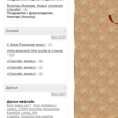
Верочка (Дневник_Девы), огромное
спасибо!
-
(4)
Поздравляю с Днем рождения ,
Ниночка! (Arnusha)
Ссылки
-
Все (215)
С Днем Рождения меня !
-
(7)
УПРАЖНЕНИЯ ПРИ БОЛИ В СПИНЕ
-
(14)
«Спасибо, жизнь!»
-
(9)
«Спасибо, жизнь!»
-
(1)
«Спасибо, жизнь!»
-
(3)
Друзья
-
Все (187)
Друзья оффлайн
Кого давно нет?
Кого добавить?
capten_CHIKA
emuchka
geniavegas
Kamelius
Larisa_Vini
Liudmila_Sceglova
lola-malvina