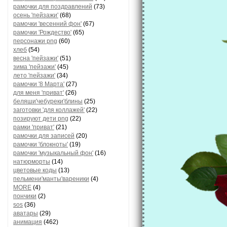
рамочки для поздравлений
(73)
осень 'пейзажи'
(68)
рамочки 'весенний фон'
(67)
рамочки 'Рождество'
(65)
персонажи png
(60)
хлеб
(54)
весна 'пейзажи'
(51)
зима 'пейзажи'
(45)
лето 'пейзажи'
(34)
рамочки '8 Марта'
(27)
для меня 'приват'
(26)
беляши'чебуреки'блины
(25)
заготовки 'для коллажей'
(22)
позируют дети png
(22)
рамки 'приват'
(21)
рамочки для записей
(20)
рамочки 'блокноты'
(19)
рамочки 'музыкальный фон'
(16)
натюрморты
(14)
цветовые коды
(13)
пельмени'манты'вареники
(4)
MORE
(4)
пончики
(2)
sos
(36)
аватары
(29)
анимация
(462)