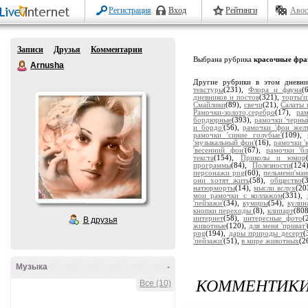
Регистрация
Вход
Рейтинги
Авос
Записи
Друзья
Комментарии
Выбрана рубрика
красочные фра
Arnusha
Другие рубрики в этом дневн
текстуры
(231),
Флора и фауна
(
дневников и постов
(321),
торты'
Смайлики
(89),
свечи
(21),
Салаты 
Рамочки-золото,серебро
(17),
ра
бордюрные
(393),
рамочки 'черны
и бордо'
(56),
рамочки 'фон жел
рамочки 'синие голубые'
(109),
'музыкальный фон'
(16),
рамочки '
'весенний фон'
(67),
рамочки 'бл
текста
(154),
Приколы и юмор
программы
(84),
Полезности
(124
персонажи png
(60),
пельмени'ман
они хотят жить
(58),
общество
(
натюрморты
(14),
мысли вслух
(20
мои рамочки с коллажом
(331),
'пейзажи'
(34),
кумиры
(54),
кулин
кнопки переходы
(8),
клипарт
(80
интернет
(58),
интересные фото
(
В друзья
животные
(120),
для меня 'приват'
png
(194),
дары природы десерт
(
'пейзажи'
(51),
в мире животных
(2
Музыка
-
КОММЕНТИК
Все (10)