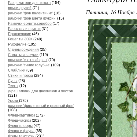
Разделители для текста
(154)
рамки друзей
(71)
Пятница, 16 Ноября 
рамочки 'фон валентинки'
(18)
рамочки 'фон цвета фуксии'
(15)
Рамочки-золото,серебро
(17)
Рассказы и притчи
(31)
Православие
(46)
Рецепты ЗОЖ
(248)
Рукоделие
(105)
С днём рождения
(25)
Салаты и закуски
(119)
рамочки 'светлый фон'
(70)
рамочки 'синие голубые'
(109)
Смайлики
(89)
Стихи и проза
(284)
Супы
(28)
Тесты
(12)
украшалочки для дневников и постов
(321)
Уроки
(175)
рамочки 'фиолетовый и розовый фон'
(108)
Флеш-картинки
(172)
Флеш-часики
(202)
Флеш-плееры
(47)
Флора и фауна
(65)
Фоны текстуры
(231)