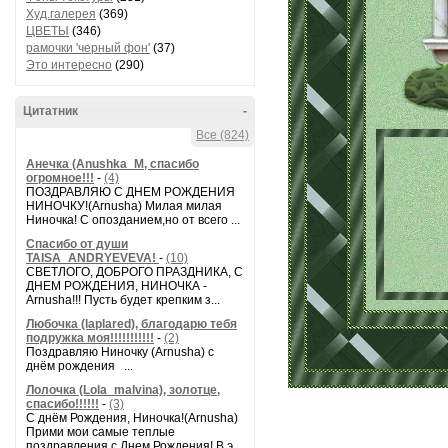
Худ.галерея
(369)
ЦВЕТЫ
(346)
рамочки 'черный фон'
(37)
Это интересно
(290)
Цитатник
-
Все (824)
Анечка (Anushka_M, спасибо
огромное!!!
-
(4)
ПОЗДРАВЛЯЮ С ДНЕМ РОЖДЕНИЯ
НИНОЧКУ!(Arnusha) Милая милая
Ниночка! С опозданием,но от всего ...
Спасибо от души
TAISA_ANDRYEVEVA!
-
(10)
СВЕТЛОГО, ДОБРОГО ПРАЗДНИКА, С
ДНЕМ РОЖДЕНИЯ, НИНОЧКА -
Arnusha!!! Пусть будет крепким з...
Любочка (laplared), благодарю тебя
подружка моя!!!!!!!!!!!
-
(2)
Поздравляю Ниночку (Arnusha) с
днём рождения ...
Лолочка (Lola_malvina), золотце,
спасибо!!!!!!
-
(3)
С днём Рождения, Ниночка!(Аrnusha)
Прими мои самые теплые
поздравления с Днем Рождения! В э...