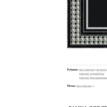
Рубрики:
мои рамочки для текста
рамочки 'черный фон'
рамочки 'фон валентинк
Метки:
мои рамочки