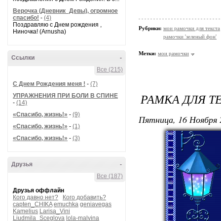
Верочка (Дневник_Девы), огромное
спасибо!
-
(4)
Поздравляю с Днем рождения ,
Рубрики:
мои рамочки для текста
Ниночка! (Arnusha)
рамочки 'зеленый фон'
Метки:
мои рамочки
Ссылки
-
Все (215)
С Днем Рождения меня !
-
(7)
РАМКА ДЛЯ Т
УПРАЖНЕНИЯ ПРИ БОЛИ В СПИНЕ
-
(14)
«Спасибо, жизнь!»
-
(9)
Пятница, 16 Ноября 
«Спасибо, жизнь!»
-
(1)
«Спасибо, жизнь!»
-
(3)
Друзья
-
Все (187)
Друзья оффлайн
Кого давно нет?
Кого добавить?
capten_CHIKA
emuchka
geniavegas
Kamelius
Larisa_Vini
Liudmila_Sceglova
lola-malvina