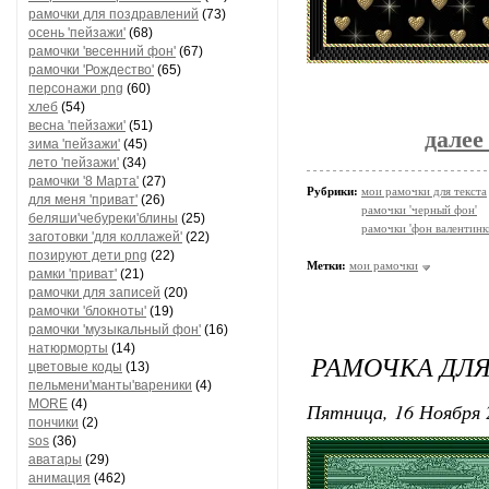
рамочки для поздравлений
(73)
осень 'пейзажи'
(68)
рамочки 'весенний фон'
(67)
рамочки 'Рождество'
(65)
персонажи png
(60)
хлеб
(54)
весна 'пейзажи'
(51)
далее
зима 'пейзажи'
(45)
лето 'пейзажи'
(34)
рамочки '8 Марта'
(27)
Рубрики:
мои рамочки для текста
для меня 'приват'
(26)
рамочки 'черный фон'
беляши'чебуреки'блины
(25)
рамочки 'фон валентинк
заготовки 'для коллажей'
(22)
позируют дети png
(22)
Метки:
мои рамочки
рамки 'приват'
(21)
рамочки для записей
(20)
рамочки 'блокноты'
(19)
рамочки 'музыкальный фон'
(16)
натюрморты
(14)
РАМОЧКА ДЛЯ
цветовые коды
(13)
пельмени'манты'вареники
(4)
MORE
(4)
Пятница, 16 Ноября 
пончики
(2)
sos
(36)
аватары
(29)
анимация
(462)