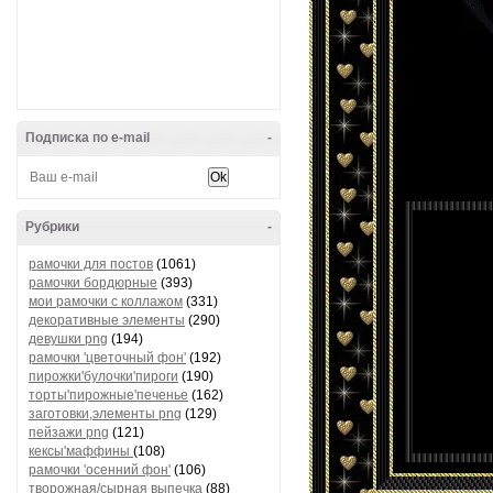
Подписка по e-mail
-
Рубрики
-
рамочки для постов
(1061)
рамочки бордюрные
(393)
мои рамочки с коллажом
(331)
декоративные элементы
(290)
девушки png
(194)
рамочки 'цветочный фон'
(192)
пирожки'булочки'пироги
(190)
торты'пирожные'печенье
(162)
заготовки,элементы png
(129)
пейзажи png
(121)
кексы'маффины
(108)
рамочки 'осенний фон'
(106)
творожная/сырная выпечка
(88)