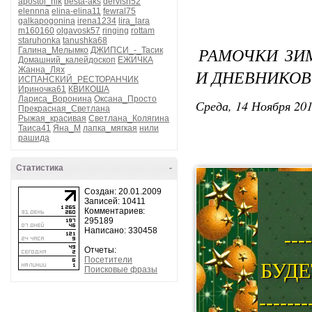
apostol_nik
besta-aks
dervish52
elennna
elina-elina11
fewral75
galkapogonina
irena1234
lira_lara
m160160
olgavosk57
ringing
rottam
staruhonka
tanushka68
РАМОЧКИ ЗИ
Галина_Мелымко
ДЖИПСИ_-_Тасик
Домашний_калейдоскоп
ЕЖИЧКА
Жанна_Лях
И ДНЕВНИКОВ
ИСПАНСКИЙ_РЕСТОРАНЧИК
Ириночка61
КВИКОША
Лариса_Воронина
Оксана_Просто
Среда, 14 Ноября 201
Прекрасная_Светлана
Рыжая_красивая
Светлана_Колягина
Таиса41
Яна_М
лапка_мягкая
нили
рашида
Статистика
-
Создан: 20.01.2009
Записей: 10411
Комментариев:
295189
Написано: 330458
---
Отчеты:
Посетители
БУДЕТ ВАШ ТЕКСТ -----------
Поисковые фразы
-------