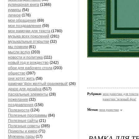
кулинарная книга
(1366)
кумиры
(54)
личное
(176)
мои обращения
(69)
мои поздравления
(59)
мои рамочки для текста
(1780)
музыка всех поколений
(281)
музыкальные открытки
(32)
мы помним
(61)
мысли вслух
(203)
новости и политика
(111)
новый год и рождество
(242)
обои для рабочего стола
(203)
общество
(397)
они хотят жить
(58)
рамочки 'фон желтый оранжевый'
(26)
декор для дизайна
(517)
Рубрики:
мои рамочки для текста
пасхальные элементы
(28)
рамочки 'зеленый фон'
пожелания
(32)
поздравления
(156)
Метки:
мои рамочки
Полезности
(124)
Полезные программы
(84)
Полезные сайты
(21)
Полезные советы
(285)
Приколы и юмор
(71)
РАМКА ДЛЯ Т
Мужчины,пары
(17)