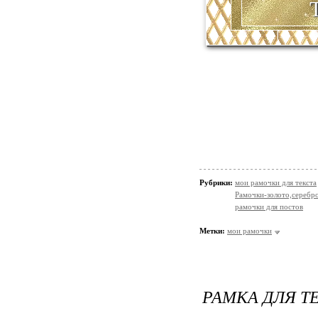
Т
Рубрики:
мои рамочки для текста
Рамочки-золото,серебр
рамочки для постов
Метки:
мои рамочки
РАМКА ДЛЯ Т