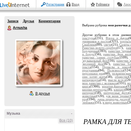
Регистрация
Вход
Рейтинги
Авос
Записи
Друзья
Комментарии
Выбрана рубрика
мои рамочки дл
Arnusha
Другие рубрики в этом дневн
текстуры
(231),
Флора и фауна
(
дневников и постов
(321),
торты'
Смайлики
(89),
свечи
(21),
Салаты 
Рамочки-золото,серебро
(17),
ра
бордюрные
(393),
рамочки 'черны
и бордо'
(56),
рамочки 'фон жел
рамочки 'синие голубые'
(109),
'музыкальный фон'
(16),
рамочки '
'весенний фон'
(67),
рамочки 'бл
текста
(154),
Приколы и юмор
программы
(84),
Полезности
(124
персонажи png
(60),
пельмени'ман
они хотят жить
(58),
общество
(
натюрморты
(14),
мысли вслух
(20
мои рамочки с коллажом
(331),
мо
книга
(1366),
креатив,фантазии
(1
кнопки переходы
(8),
клипарт
(80
интернет
(58),
интересные фото
(
В друзья
животные
(120),
для меня 'приват'
png
(194),
дары природы десерт
(
'пейзажи'
(51),
в мире животных
(2
Музыка
-
РАМКА ДЛЯ Т
Все (10)