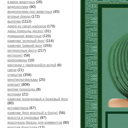
в мире животных
(26)
видеоролики
(90)
видеоролики про животных
(45)
вторые блюда
(172)
выпечка
(1112)
декор из скрап.наборов
(170)
дары природы десерт
(31)
домашние животные
(120)
рамочки 'зеленый фон'
(114)
рамочки 'зимний фон'
(255)
интересные фото
(217)
интернет
(58)
информеры
(10)
картинки с движущейся водой
(6)
свечи
(21)
открытки
(358)
кино'мультфильмы
(25)
клипарт
(808)
кнопки переходы
(8)
коллажи
(21)
рамочки 'коричневый и бежевый фон'
(80)
котоматрица
(67)
рамочки 'фон красный и бордо'
(56)
красота и здоровье
(97)
красочные фразы для комментов
(90)
креатив,фантазии
(12)