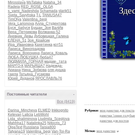
Mirosslava
MsTataka
Nataha_34
Radeia
RED_ROSE_OLGA
Зде
s_vami_Nadeshda
Schamada
starik51
Sveta_Savyhska
T-L
TANIUSA47
TimOlya
Valentina_begi
Vera_Larionova
Алла_Студентова
Буся_бабуся
Бущан_Зоя
ВалИв
Вера_Петрикова
Волжанка-52
Дневник_Девы
Дубовицкая_Галина
ЕЛЕНА_51
Зоя_Крайсик
Ира_Ивановна
Кахетинка
кот51
Лариса_Виноградова
Лариса_Воронина
Лариса_Коваль
ЛЮБА-ЛЮБУШКА
Люба47
ЛЮДМИЛА_ГОРНАЯ
мадам-_тата
МАРГО-К
МАРЬЯША7
Надежда-
Ариана
Нина_Зобкова
оля-душка
таила
Татьяна_Гусакова
Юрий_Дуданов
ЯРОСЛАВЛЬ76
Постоянные читатели
-
Все (8419)
Darina_Mincheva
ELMED
Inkkognito
Рубрики:
мои рамочки для текста
Ketevan
Laticia
LebWohl
рамочки 'синие голубые
Lida_shaliminova
Liudmila_Sceglova
рамочки для постов
Mahhha17
Natalinka25
Nitocris_73
OlgaText
Russlana
Taisia800
Метки:
мои рамочки
Tatyana19
Valentina_begi
Van-Toi-Ra