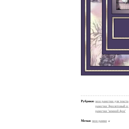
Рубрики:
мои рамочки для текста
рамочки 'фиолетовый и 
рамочки 'зимний фон'
Метки:
мои рамки