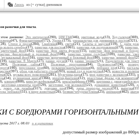
Авось
из (+ сутки) дневников
ои рамочки для текста
.
 этом дневнике:
Это интересно
(290),
ЦВЕТЫ
(346),
цветовые коды
(13),
Худ.галерея
(369)
плееры
(47),
Флеш-картинки
(172),
Уроки
(175),
украшалочки для дневников и постов
(321),
(28),
Стихи и проза
(284),
Смайлики
(89),
свечи
(21),
Салаты и закуски
(119),
С днём рож
и-золото,серебро
(17),
рамочки для постов
(1061),
рамочки для поздравлений
(73),
рамочки 
'цветочный фон'
(192),
рамочки 'фон цвета фуксии'
(15),
рамочки 'фон красный и бордо
амочки 'фиолетовый и розовый фон'
(108),
рамочки 'синие голубые'
(109),
рамочки 'све
 'музыкальный фон'
(16),
рамочки 'коричневый и бежевый фон'
(80),
рамочки 'зимний фон'
(2
'
(19),
рамочки '8 Марта'
(27),
рамки друзей
(71),
рамки 'приват'
(21),
Разделители для текст
(285),
Полезные сайты
(21),
Полезные программы
(84),
Полезности
(124),
позир
ироги
(190),
персонажи png
(60),
пельмени'манты'вареники
(4),
пейзажи png
(121),
пасхал
щество
(397),
обои для рабочего стола
(203),
новый год и рождество
(242),
новости и полити
тки
(32),
музыка всех поколений
(281),
Мужчины,пары
(17),
мои рамочки с коллажом
(331),
м
иры
(54),
кулинарная книга
(1366),
креатив,фантазии
(12),
красочные фразы для комментов
8),
клипарт
(808),
кино'мультфильмы
(25),
кексы'маффины
(108),
картинки с движущейся вод
,
заготовки,элементы png
(129),
заготовки 'для коллажей'
(22),
домашние животные
(120),
д
),
декор для дизайна
(517),
девушки png
(194),
дары природы десерт
(31),
выпечка
(11
есна 'пейзажи'
(51),
в мире животных
(26),
беляши'чебуреки'блины
(25),
анимация
(462),
авата
КИ С БОРДЮРАМИ ГОРИЗОНТАЛЬНЫМИ
густа 2017 г. 08:03
+ в цитатник
допустимый размер изображений до 800px