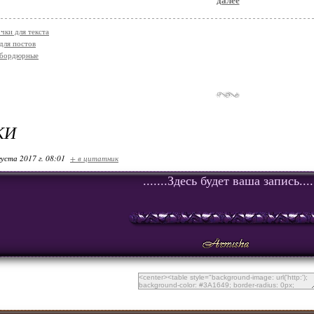
далее
чки для текста
для постов
 бордюрные
КИ
густа 2017 г. 08:01
+ в цитатник
.......Здесь будет ваша запись....