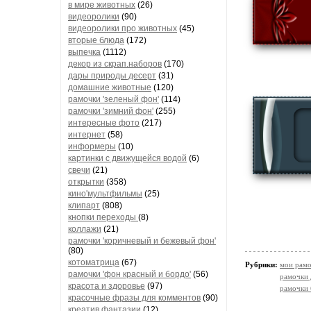
в мире животных
(26)
видеоролики
(90)
видеоролики про животных
(45)
вторые блюда
(172)
выпечка
(1112)
декор из скрап.наборов
(170)
дары природы десерт
(31)
домашние животные
(120)
рамочки 'зеленый фон'
(114)
рамочки 'зимний фон'
(255)
интересные фото
(217)
интернет
(58)
информеры
(10)
картинки с движущейся водой
(6)
свечи
(21)
открытки
(358)
кино'мультфильмы
(25)
клипарт
(808)
кнопки переходы
(8)
коллажи
(21)
рамочки 'коричневый и бежевый фон'
(80)
котоматрица
(67)
Рубрики:
мои рамо
рамочки 'фон красный и бордо'
(56)
рамочки 
красота и здоровье
(97)
рамочки
красочные фразы для комментов
(90)
креатив,фантазии
(12)