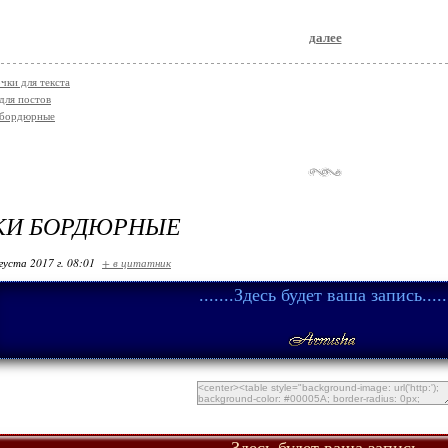
далее
чки для текста
для постов
 бордюрные
КИ БОРДЮРНЫЕ
густа 2017 г. 08:01
+ в цитатник
.......Здесь будет ваша запись.....