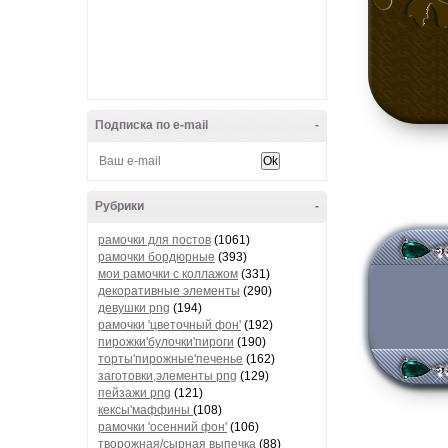
Подписка по e-mail
-
Рубрики
-
рамочки для постов
(1061)
рамочки бордюрные
(393)
мои рамочки с коллажом
(331)
декоративные элементы
(290)
девушки png
(194)
рамочки 'цветочный фон'
(192)
пирожки'булочки'пироги
(190)
торты'пирожные'печенье
(162)
заготовки,элементы png
(129)
пейзажи png
(121)
кексы'маффины
(108)
рамочки 'осенний фон'
(106)
творожная/сырная выпечка
(88)