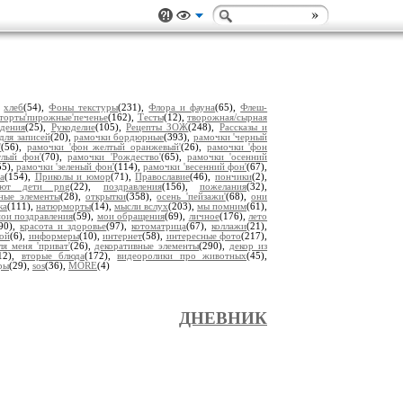
,
хлеб
(54),
Фоны текстуры
(231),
Флора и фауна
(65),
Флеш-
торты'пирожные'печенье
(162),
Тесты
(12),
творожная/сырная
дения
(25),
Рукоделие
(105),
Рецепты ЗОЖ
(248),
Рассказы и
для записей
(20),
рамочки бордюрные
(393),
рамочки 'черный
'
(56),
рамочки 'фон желтый оранжевый'
(26),
рамочки 'фон
тлый фон'
(70),
рамочки 'Рождество'
(65),
рамочки 'осенний
55),
рамочки 'зеленый фон'
(114),
рамочки 'весенний фон'
(67),
а
(154),
Приколы и юмор
(71),
Православие
(46),
пончики
(2),
уют дети png
(22),
поздравления
(156),
пожелания
(32),
ьные элементы
(28),
открытки
(358),
осень 'пейзажи'
(68),
они
ка
(111),
натюрморты
(14),
мысли вслух
(203),
мы помним
(61),
ои поздравления
(59),
мои обращения
(69),
личное
(176),
лето
(90),
красота и здоровье
(97),
котоматрица
(67),
коллажи
(21),
ой
(6),
информеры
(10),
интернет
(58),
интересные фото
(217),
ля меня 'приват'
(26),
декоративные элементы
(290),
декор из
12),
вторые блюда
(172),
видеоролики про животных
(45),
ры
(29),
sos
(36),
MORE
(4)
ДНЕВНИК