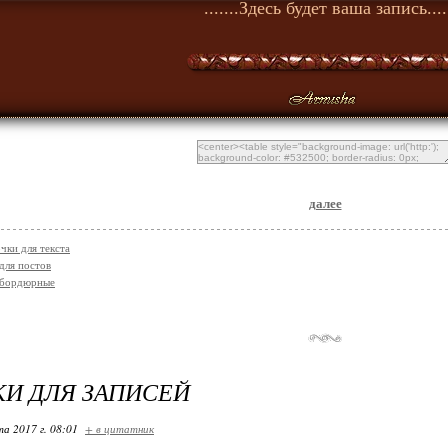
.......Здесь будет ваша запись....
далее
чки для текста
для постов
 бордюрные
И ДЛЯ ЗАПИСЕЙ
та 2017 г. 08:01
+ в цитатник