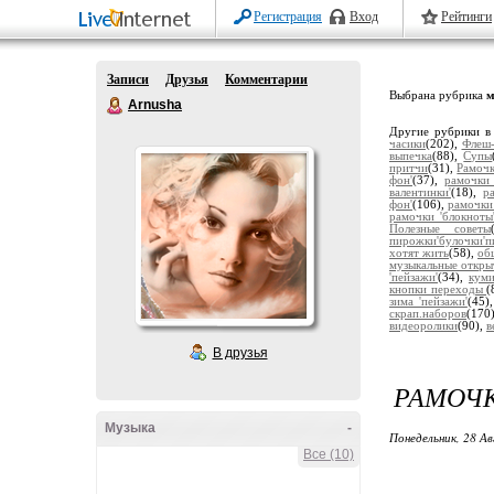
Регистрация
Вход
Рейтинги
Записи
Друзья
Комментарии
Выбрана рубрика
м
Arnusha
Другие рубрики в
часики
(202),
Флеш-
выпечка
(88),
Супы
притчи
(31),
Рамочк
фон'
(37),
рамочки 
валентинки'
(18),
р
фон'
(106),
рамочки
рамочки 'блокноты
Полезные советы
пирожки'булочки'п
хотят жить
(58),
об
музыкальные откры
'пейзажи'
(34),
кум
кнопки переходы
(
зима 'пейзажи'
(45)
скрап.наборов
(170
видеоролики
(90),
в
В друзья
РАМОЧ
Музыка
-
Понедельник, 28 Ав
Все (10)