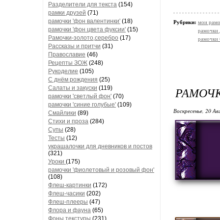
Разделители для текста
(154)
рамки друзей
(71)
рамочки 'фон валентинки'
(18)
Рубрики:
мои рамо
рамочки 'фон цвета фуксии'
(15)
рамочки 
Рамочки-золото,серебро
(17)
рамочки
Рассказы и притчи
(31)
Православие
(46)
Рецепты ЗОЖ
(248)
Рукоделие
(105)
С днём рождения
(25)
Салаты и закуски
(119)
РАМОЧ
рамочки 'светлый фон'
(70)
рамочки 'синие голубые'
(109)
Воскресенье, 20 Ав
Смайлики
(89)
Стихи и проза
(284)
Супы
(28)
Тесты
(12)
украшалочки для дневников и постов
(321)
Уроки
(175)
рамочки 'фиолетовый и розовый фон'
(108)
Флеш-картинки
(172)
Флеш-часики
(202)
Флеш-плееры
(47)
Флора и фауна
(65)
Фоны текстуры
(231)