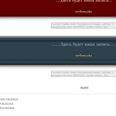
...Здесь будет ваша запись...
.......Здесь будет ваша запись.....
далее
чки для текста
для постов
 бордюрные