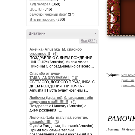
Худ.галерея
(369)
ЦВЕТЫ
(346)
рамочки 'черный фон'
(37)
Это интересно
(290)
Цитатник
-
Все (824)
Анечка (Anushka_M, спасибо
огромное!!!
-
(4)
ПОЗДРАВЛЯЮ С ДНЕМ РОЖДЕНИЯ
НИНОЧКУ!(Arnusha) Милая милая
Ниночка! С опозданием,но от всего ...
Спасибо от души
Рубрики:
мои рамо
TAISA_ANDRYEVEVA!
-
(10)
рамочки 
СВЕТЛОГО, ДОБРОГО ПРАЗДНИКА, С
рамочки
ДНЕМ РОЖДЕНИЯ, НИНОЧКА -
Arnusha!!! Пусть будет крепким з...
Любочка (laplared), благодарю тебя
подружка моя!!!!!!!!!!!
-
(2)
Поздравляю Ниночку (Arnusha) с
днём рождения ...
РАМОЧК
Лолочка (Lola_malvina), золотце,
спасибо!!!!!!
-
(3)
С днём Рождения, Ниночка!(Аrnusha)
Пятница, 18 Авгус
Прими мои самые теплые
поздравления с Днем Рождения! В э...