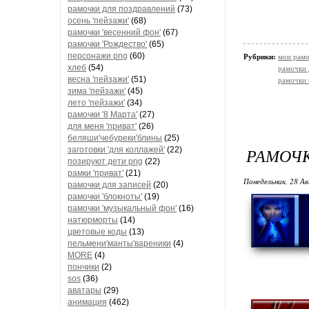
рамочки для поздравлений
(73)
осень 'пейзажи'
(68)
рамочки 'весенний фон'
(67)
рамочки 'Рождество'
(65)
персонажи png
(60)
Рубрики:
мои рамо
хлеб
(54)
рамочки 
весна 'пейзажи'
(51)
рамочки
зима 'пейзажи'
(45)
лето 'пейзажи'
(34)
рамочки '8 Марта'
(27)
для меня 'приват'
(26)
беляши'чебуреки'блины
(25)
РАМОЧ
заготовки 'для коллажей'
(22)
позируют дети png
(22)
рамки 'приват'
(21)
Понедельник, 28 Ав
рамочки для записей
(20)
рамочки 'блокноты'
(19)
рамочки 'музыкальный фон'
(16)
натюрморты
(14)
цветовые коды
(13)
пельмени'манты'вареники
(4)
MORE
(4)
пончики
(2)
sos
(36)
аватары
(29)
анимация
(462)