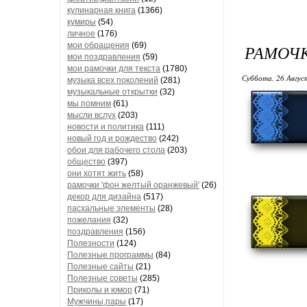
кулинарная книга
(1366)
кумиры
(54)
личное
(176)
мои обращения
(69)
РАМОЧ
мои поздравления
(59)
мои рамочки для текста
(1780)
Суббота, 26 Авгус
музыка всех поколений
(281)
музыкальные открытки
(32)
мы помним
(61)
мысли вслух
(203)
новости и политика
(111)
новый год и рождество
(242)
обои для рабочего стола
(203)
общество
(397)
они хотят жить
(58)
рамочки 'фон желтый оранжевый'
(26)
декор для дизайна
(517)
пасхальные элементы
(28)
пожелания
(32)
поздравления
(156)
Полезности
(124)
Полезные программы
(84)
Полезные сайты
(21)
Полезные советы
(285)
Приколы и юмор
(71)
Мужчины,пары
(17)