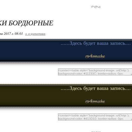
КИ БОРДЮРНЫЕ
та 2017 г. 08:01
+ в цитатник
......Здесь будет ваша запись....
......Здесь будет ваша запись....