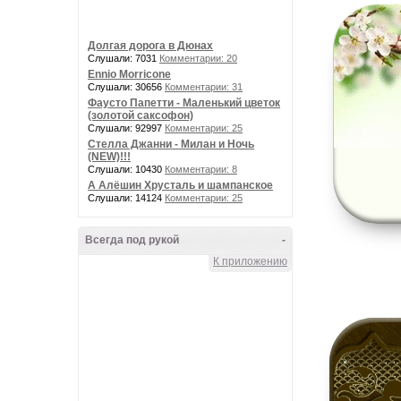
Долгая дорога в Дюнах
Слушали: 7031
Комментарии: 20
Ennio Morricone
Слушали: 30656
Комментарии: 31
Фаусто Папетти - Маленький цветок
(золотой саксофон)
Слушали: 92997
Комментарии: 25
Стелла Джанни - Милан и Ночь
(NEW)!!!
Слушали: 10430
Комментарии: 8
А Алёшин Хрусталь и шампанское
Слушали: 14124
Комментарии: 25
Всегда под рукой
-
К приложению