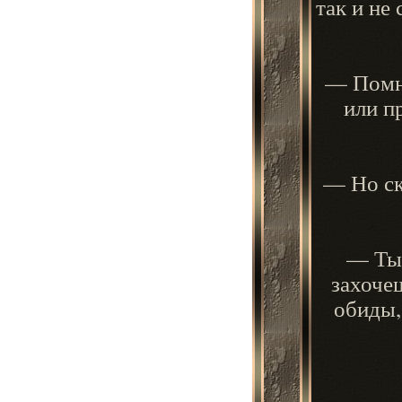
так и не
— Помни
или п
— Но ск
— Ты 
захоче
обиды,