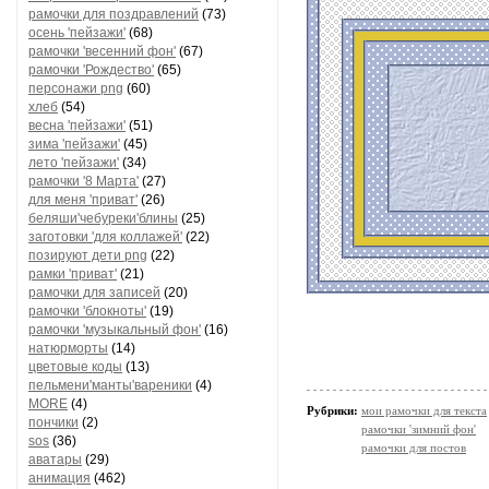
рамочки для поздравлений
(73)
осень 'пейзажи'
(68)
рамочки 'весенний фон'
(67)
рамочки 'Рождество'
(65)
персонажи png
(60)
хлеб
(54)
весна 'пейзажи'
(51)
зима 'пейзажи'
(45)
лето 'пейзажи'
(34)
рамочки '8 Марта'
(27)
для меня 'приват'
(26)
беляши'чебуреки'блины
(25)
заготовки 'для коллажей'
(22)
позируют дети png
(22)
рамки 'приват'
(21)
рамочки для записей
(20)
рамочки 'блокноты'
(19)
рамочки 'музыкальный фон'
(16)
натюрморты
(14)
цветовые коды
(13)
пельмени'манты'вареники
(4)
MORE
(4)
Рубрики:
мои рамочки для текста
пончики
(2)
рамочки 'зимний фон'
sos
(36)
рамочки для постов
аватары
(29)
анимация
(462)