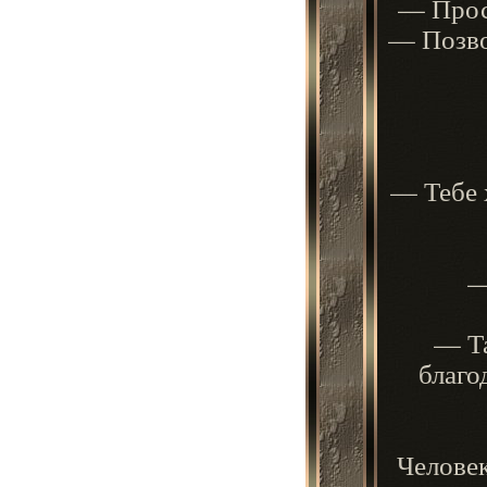
— Прост
— Позвол
— Тебе 
—
— Та
благо
Человек