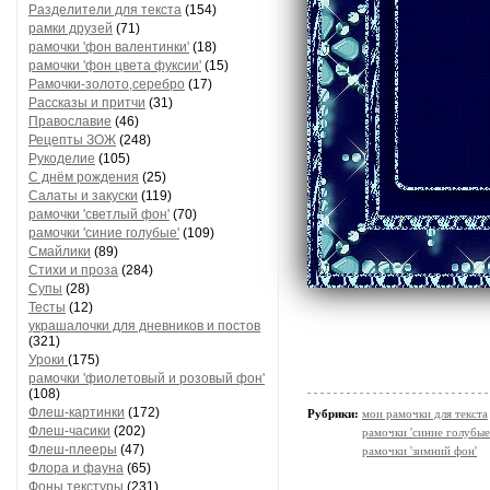
Разделители для текста
(154)
рамки друзей
(71)
рамочки 'фон валентинки'
(18)
рамочки 'фон цвета фуксии'
(15)
Рамочки-золото,серебро
(17)
Рассказы и притчи
(31)
Православие
(46)
Рецепты ЗОЖ
(248)
Рукоделие
(105)
С днём рождения
(25)
Салаты и закуски
(119)
рамочки 'светлый фон'
(70)
рамочки 'синие голубые'
(109)
Смайлики
(89)
Стихи и проза
(284)
Супы
(28)
Тесты
(12)
украшалочки для дневников и постов
(321)
Уроки
(175)
рамочки 'фиолетовый и розовый фон'
(108)
Флеш-картинки
(172)
Рубрики:
мои рамочки для текста
Флеш-часики
(202)
рамочки 'синие голубые
Флеш-плееры
(47)
рамочки 'зимний фон'
Флора и фауна
(65)
Фоны текстуры
(231)