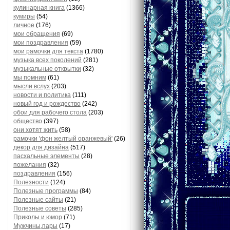
кулинарная книга
(1366)
кумиры
(54)
личное
(176)
мои обращения
(69)
мои поздравления
(59)
мои рамочки для текста
(1780)
музыка всех поколений
(281)
музыкальные открытки
(32)
мы помним
(61)
мысли вслух
(203)
новости и политика
(111)
новый год и рождество
(242)
обои для рабочего стола
(203)
общество
(397)
они хотят жить
(58)
рамочки 'фон желтый оранжевый'
(26)
декор для дизайна
(517)
пасхальные элементы
(28)
пожелания
(32)
поздравления
(156)
Полезности
(124)
Полезные программы
(84)
Полезные сайты
(21)
Полезные советы
(285)
Приколы и юмор
(71)
Мужчины,пары
(17)