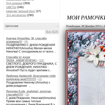
Худ.галерея
(369)
ЦВЕТЫ
(346)
рамочки 'черный фон'
(37)
МОИ РАМОЧК
Это интересно
(290)
Понедельник, 08 Декабря 2014 г. 
Цитатник
-
Все (824)
Анечка (Anushka_M, спасибо
огромное!!!
-
(4)
ПОЗДРАВЛЯЮ С ДНЕМ РОЖДЕНИЯ
НИНОЧКУ!(Arnusha) Милая милая
Ниночка! С опозданием,но от всего ...
Спасибо от души
TAISA_ANDRYEVEVA!
-
(10)
СВЕТЛОГО, ДОБРОГО ПРАЗДНИКА, С
ДНЕМ РОЖДЕНИЯ, НИНОЧКА -
Arnusha!!! Пусть будет крепким з...
Любочка (laplared), благодарю тебя
подружка моя!!!!!!!!!!!
-
(2)
Поздравляю Ниночку (Arnusha) с
днём рождения ...
Лолочка (Lola_malvina), золотце,
спасибо!!!!!!
-
(3)
С днём Рождения, Ниночка!(Аrnusha)
Прими мои самые теплые
поздравления с Днем Рождения! В э...