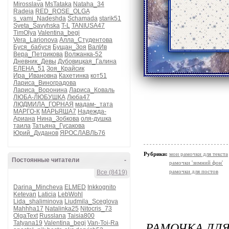
Mirosslava
MsTataka
Nataha_34
Radeia
RED_ROSE_OLGA
s_vami_Nadeshda
Schamada
starik51
Sveta_Savyhska
T-L
TANIUSA47
TimOlya
Valentina_begi
Vera_Larionova
Алла_Студентова
Буся_бабуся
Бущан_Зоя
ВалИв
Вера_Петрикова
Волжанка-52
Дневник_Девы
Дубовицкая_Галина
ЕЛЕНА_51
Зоя_Крайсик
Ира_Ивановна
Кахетинка
кот51
Лариса_Виноградова
Лариса_Воронина
Лариса_Коваль
ЛЮБА-ЛЮБУШКА
Люба47
ЛЮДМИЛА_ГОРНАЯ
мадам-_тата
МАРГО-К
МАРЬЯША7
Надежда-
Ариана
Нина_Зобкова
оля-душка
таила
Татьяна_Гусакова
Юрий_Дуданов
ЯРОСЛАВЛЬ76
Рубрики:
мои рамочки для текста
Постоянные читатели
-
рамочки 'зимний фон'
рамочки для постов
Все (8419)
Darina_Mincheva
ELMED
Inkkognito
Ketevan
Laticia
LebWohl
Lida_shaliminova
Liudmila_Sceglova
Mahhha17
Natalinka25
Nitocris_73
OlgaText
Russlana
Taisia800
РАМОЧКА ДЛЯ
Tatyana19
Valentina_begi
Van-Toi-Ra