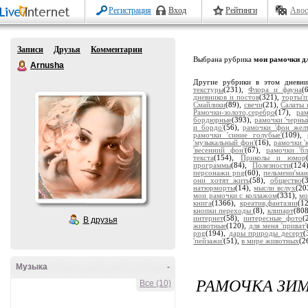
Регистрация
Вход
Рейтинги
Авос
Записи
Друзья
Комментарии
Выбрана рубрика
мои рамочки дл
Arnusha
Другие рубрики в этом дневн
текстуры
(231),
Флора и фауна
(
дневников и постов
(321),
торты'
Смайлики
(89),
свечи
(21),
Салаты 
Рамочки-золото,серебро
(17),
ра
бордюрные
(393),
рамочки 'черны
и бордо'
(56),
рамочки 'фон жел
рамочки 'синие голубые'
(109),
'музыкальный фон'
(16),
рамочки '
'весенний фон'
(67),
рамочки 'бл
текста
(154),
Приколы и юмор
программы
(84),
Полезности
(124
персонажи png
(60),
пельмени'ман
они хотят жить
(58),
общество
(
натюрморты
(14),
мысли вслух
(20
мои рамочки с коллажом
(331),
мо
книга
(1366),
креатив,фантазии
(1
кнопки переходы
(8),
клипарт
(80
интернет
(58),
интересные фото
(
В друзья
животные
(120),
для меня 'приват'
png
(194),
дары природы десерт
(
'пейзажи'
(51),
в мире животных
(2
Музыка
-
РАМОЧКА ЗИ
Все (10)