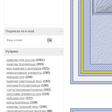
Подписка по e-mail
-
Рубрики
-
рамочки для постов
(1061)
рамочки бордюрные
(393)
мои рамочки с коллажом
(331)
декоративные элементы
(290)
девушки png
(194)
рамочки 'цветочный фон'
(192)
пирожки'булочки'пироги
(190)
торты'пирожные'печенье
(162)
заготовки,элементы png
(129)
пейзажи png
(121)
кексы'маффины
(108)
рамочки 'осенний фон'
(106)
творожная/сырная выпечка
(88)