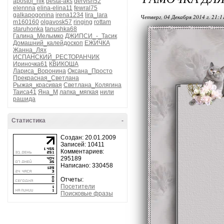
apostol_nik
besta-aks
dervish52
elennna
elina-elina11
fewral75
galkapogonina
irena1234
lira_lara
Четверг, 04 Декабря 2014 г. 21:
m160160
olgavosk57
ringing
rottam
staruhonka
tanushka68
Галина_Мелымко
ДЖИПСИ_-_Тасик
Домашний_калейдоскоп
ЕЖИЧКА
Жанна_Лях
ИСПАНСКИЙ_РЕСТОРАНЧИК
Ириночка61
КВИКОША
Лариса_Воронина
Оксана_Просто
Прекрасная_Светлана
Рыжая_красивая
Светлана_Колягина
Таиса41
Яна_М
лапка_мягкая
нили
рашида
Статистика
-
Создан: 20.01.2009
Записей: 10411
Комментариев:
295189
Написано: 330458
Отчеты:
Посетители
Поисковые фразы