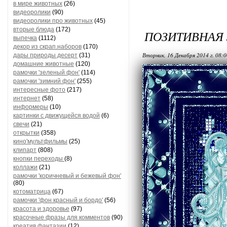
в мире животных
(26)
видеоролики
(90)
видеоролики про животных
(45)
вторые блюда
(172)
ПОЗИТИВНАЯ
выпечка
(1112)
декор из скрап.наборов
(170)
Вторник, 16 Декабря 2014 г. 08:
дары природы десерт
(31)
домашние животные
(120)
рамочки 'зеленый фон'
(114)
рамочки 'зимний фон'
(255)
интересные фото
(217)
интернет
(58)
информеры
(10)
картинки с движущейся водой
(6)
свечи
(21)
открытки
(358)
кино'мультфильмы
(25)
клипарт
(808)
кнопки переходы
(8)
коллажи
(21)
рамочки 'коричневый и бежевый фон'
(80)
котоматрица
(67)
рамочки 'фон красный и бордо'
(56)
красота и здоровье
(97)
красочные фразы для комментов
(90)
креатив,фантазии
(12)