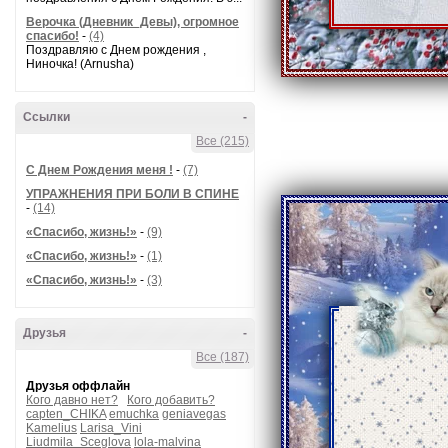
Верочка (Дневник_Девы), огромное
спасибо!
-
(4)
Поздравляю с Днем рождения ,
Ниночка! (Arnusha)
Ссылки
-
Все (215)
С Днем Рождения меня !
-
(7)
УПРАЖНЕНИЯ ПРИ БОЛИ В СПИНЕ
-
(14)
«Спасибо, жизнь!»
-
(9)
«Спасибо, жизнь!»
-
(1)
«Спасибо, жизнь!»
-
(3)
Друзья
-
Все (187)
Друзья оффлайн
Кого давно нет?
Кого добавить?
capten_CHIKA
emuchka
geniavegas
Kamelius
Larisa_Vini
Liudmila_Sceglova
lola-malvina