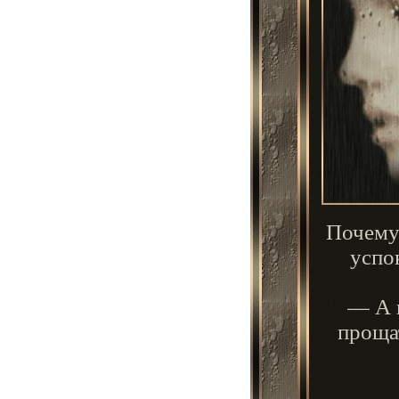
Почему
успо
— А 
проща