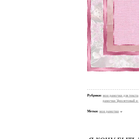
Рубрики:
мои рамочки для текста
рамочки 'фиолетовый и 
Метки:
мои рамочки