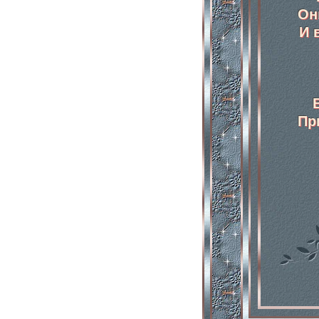
Он
И 
Пр