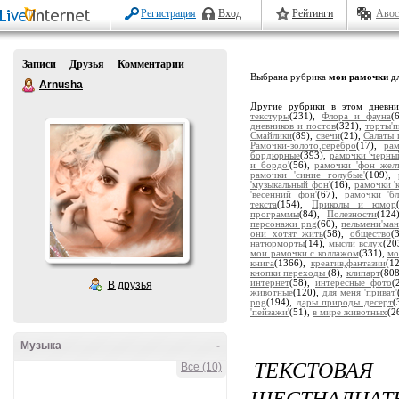
Регистрация
Вход
Рейтинги
Авос
Записи
Друзья
Комментарии
Выбрана рубрика
мои рамочки дл
Arnusha
Другие рубрики в этом дневн
текстуры
(231),
Флора и фауна
(
дневников и постов
(321),
торты'
Смайлики
(89),
свечи
(21),
Салаты 
Рамочки-золото,серебро
(17),
ра
бордюрные
(393),
рамочки 'черны
и бордо'
(56),
рамочки 'фон жел
рамочки 'синие голубые'
(109),
'музыкальный фон'
(16),
рамочки '
'весенний фон'
(67),
рамочки 'бл
текста
(154),
Приколы и юмор
программы
(84),
Полезности
(124
персонажи png
(60),
пельмени'ман
они хотят жить
(58),
общество
(
натюрморты
(14),
мысли вслух
(20
мои рамочки с коллажом
(331),
мо
книга
(1366),
креатив,фантазии
(1
кнопки переходы
(8),
клипарт
(80
интернет
(58),
интересные фото
(
В друзья
животные
(120),
для меня 'приват'
png
(194),
дары природы десерт
(
'пейзажи'
(51),
в мире животных
(2
Музыка
-
ТЕКСТОВА
Все (10)
ШЕСТНАДЦАТЬ