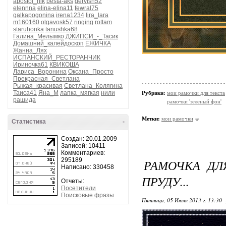
apostol_nik
besta-aks
dervish52
elennna
elina-elina11
fewral75
galkapogonina
irena1234
lira_lara
m160160
olgavosk57
ringing
rottam
staruhonka
tanushka68
Галина_Мелымко
ДЖИПСИ_-_Тасик
Домашний_калейдоскоп
ЕЖИЧКА
Жанна_Лях
ИСПАНСКИЙ_РЕСТОРАНЧИК
Ириночка61
КВИКОША
Лариса_Воронина
Оксана_Просто
Прекрасная_Светлана
Рыжая_красивая
Светлана_Колягина
Таиса41
Яна_М
лапка_мягкая
нили
Рубрики:
мои рамочки для текста
рашида
рамочки 'зеленый фон'
Метки:
мои рамочки
Статистика
-
Создан: 20.01.2009
Записей: 10411
Комментариев:
295189
РАМОЧКА ДЛ
Написано: 330458
ПРУДУ...
Отчеты:
Посетители
Поисковые фразы
Пятница, 05 Июля 2013 г. 13:30