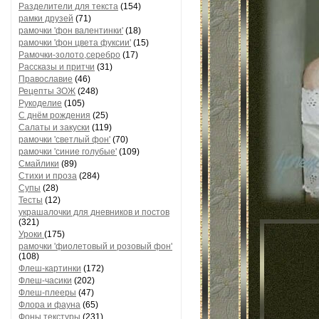
Разделители для текста
(154)
рамки друзей
(71)
рамочки 'фон валентинки'
(18)
рамочки 'фон цвета фуксии'
(15)
Рамочки-золото,серебро
(17)
Рассказы и притчи
(31)
Православие
(46)
Рецепты ЗОЖ
(248)
Рукоделие
(105)
С днём рождения
(25)
Салаты и закуски
(119)
рамочки 'светлый фон'
(70)
рамочки 'синие голубые'
(109)
Смайлики
(89)
Стихи и проза
(284)
Супы
(28)
Тесты
(12)
украшалочки для дневников и постов
(321)
Уроки
(175)
рамочки 'фиолетовый и розовый фон'
(108)
Флеш-картинки
(172)
Флеш-часики
(202)
Флеш-плееры
(47)
Флора и фауна
(65)
Фоны текстуры
(231)