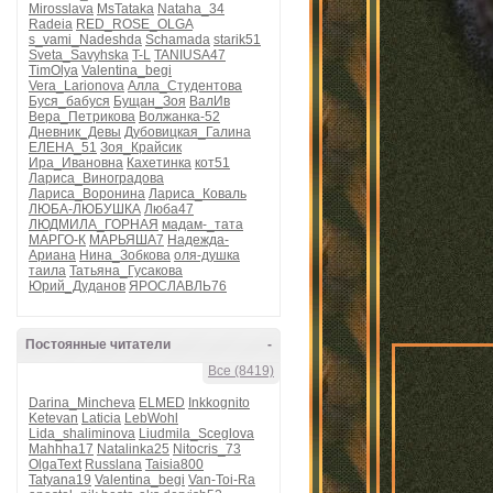
Mirosslava
MsTataka
Nataha_34
Radeia
RED_ROSE_OLGA
s_vami_Nadeshda
Schamada
starik51
Sveta_Savyhska
T-L
TANIUSA47
TimOlya
Valentina_begi
Vera_Larionova
Алла_Студентова
Буся_бабуся
Бущан_Зоя
ВалИв
Вера_Петрикова
Волжанка-52
Дневник_Девы
Дубовицкая_Галина
ЕЛЕНА_51
Зоя_Крайсик
Ира_Ивановна
Кахетинка
кот51
Лариса_Виноградова
Лариса_Воронина
Лариса_Коваль
ЛЮБА-ЛЮБУШКА
Люба47
ЛЮДМИЛА_ГОРНАЯ
мадам-_тата
МАРГО-К
МАРЬЯША7
Надежда-
Ариана
Нина_Зобкова
оля-душка
таила
Татьяна_Гусакова
Юрий_Дуданов
ЯРОСЛАВЛЬ76
Постоянные читатели
-
Все (8419)
Darina_Mincheva
ELMED
Inkkognito
Ketevan
Laticia
LebWohl
Lida_shaliminova
Liudmila_Sceglova
Mahhha17
Natalinka25
Nitocris_73
OlgaText
Russlana
Taisia800
Tatyana19
Valentina_begi
Van-Toi-Ra