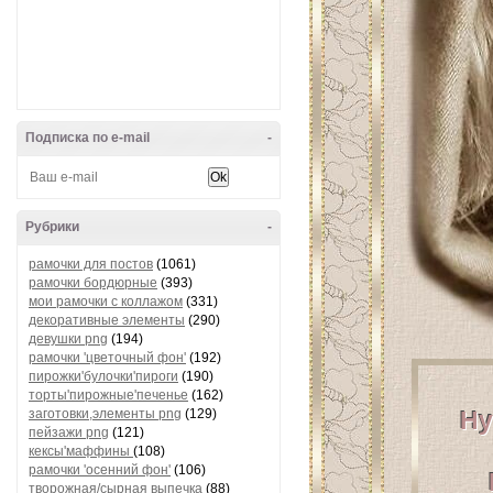
Подписка по e-mail
-
Рубрики
-
рамочки для постов
(1061)
рамочки бордюрные
(393)
мои рамочки с коллажом
(331)
декоративные элементы
(290)
девушки png
(194)
рамочки 'цветочный фон'
(192)
пирожки'булочки'пироги
(190)
торты'пирожные'печенье
(162)
заготовки,элементы png
(129)
Ну
пейзажи png
(121)
кексы'маффины
(108)
рамочки 'осенний фон'
(106)
творожная/сырная выпечка
(88)