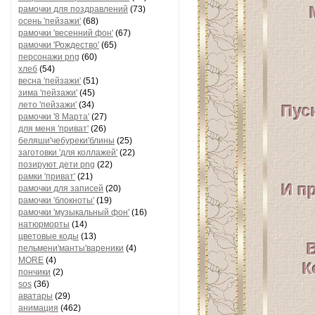
рамочки для поздравлений
(73)
осень 'пейзажи'
(68)
рамочки 'весенний фон'
(67)
рамочки 'Рождество'
(65)
персонажи png
(60)
хлеб
(54)
весна 'пейзажи'
(51)
зима 'пейзажи'
(45)
лето 'пейзажи'
(34)
Пуск
рамочки '8 Марта'
(27)
для меня 'приват'
(26)
беляши'чебуреки'блины
(25)
заготовки 'для коллажей'
(22)
позируют дети png
(22)
рамки 'приват'
(21)
И пр
рамочки для записей
(20)
рамочки 'блокноты'
(19)
рамочки 'музыкальный фон'
(16)
натюрморты
(14)
цветовые коды
(13)
В
пельмени'манты'вареники
(4)
MORE
(4)
К
пончики
(2)
sos
(36)
аватары
(29)
анимация
(462)