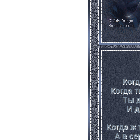
Когд
Когда 
Ты д
И д
Когда ж 
А в се