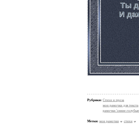
Ты д
И да
Рубрики:
Стихи и проза
мои рамочки для текста
рамочки 'синие голубые
Метки:
мои рамочки
стихи