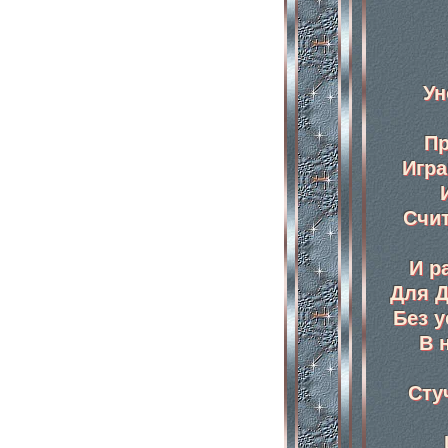
Ун
Пр
Игра
Счи
И р
Для 
Без 
В 
Сту