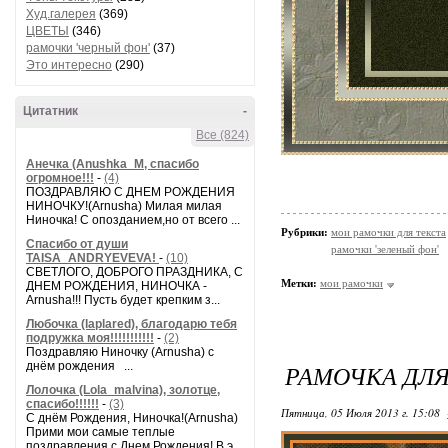
Худ.галерея
(369)
ЦВЕТЫ
(346)
рамочки 'черный фон'
(37)
Это интересно
(290)
Цитатник
-
Все (824)
Анечка (Anushka_M, спасибо
огромное!!!
-
(4)
ПОЗДРАВЛЯЮ С ДНЕМ РОЖДЕНИЯ
НИНОЧКУ!(Arnusha) Милая милая
Ниночка! С опозданием,но от всего ...
Рубрики:
мои рамочки для текста
Спасибо от души
рамочки 'зеленый фон'
TAISA_ANDRYEVEVA!
-
(10)
СВЕТЛОГО, ДОБРОГО ПРАЗДНИКА, С
Метки:
мои рамочки
ДНЕМ РОЖДЕНИЯ, НИНОЧКА -
Arnusha!!! Пусть будет крепким з...
Любочка (laplared), благодарю тебя
подружка моя!!!!!!!!!!!
-
(2)
Поздравляю Ниночку (Arnusha) с
днём рождения ...
РАМОЧКА ДЛЯ
Лолочка (Lola_malvina), золотце,
спасибо!!!!!!
-
(3)
Пятница, 05 Июля 2013 г. 15:08
С днём Рождения, Ниночка!(Аrnusha)
Прими мои самые теплые
поздравления с Днем Рождения! В э...