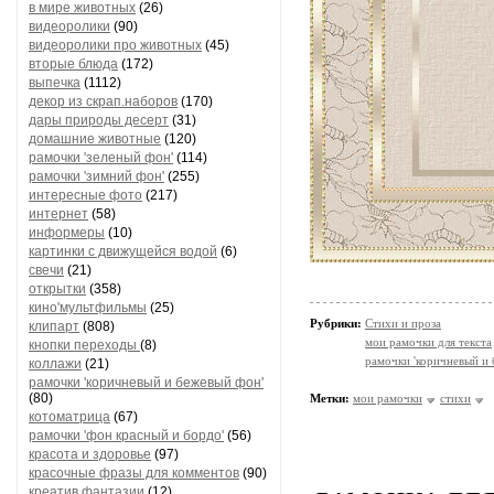
в мире животных
(26)
видеоролики
(90)
видеоролики про животных
(45)
вторые блюда
(172)
выпечка
(1112)
декор из скрап.наборов
(170)
дары природы десерт
(31)
домашние животные
(120)
рамочки 'зеленый фон'
(114)
рамочки 'зимний фон'
(255)
интересные фото
(217)
интернет
(58)
информеры
(10)
картинки с движущейся водой
(6)
свечи
(21)
открытки
(358)
кино'мультфильмы
(25)
Рубрики:
Стихи и проза
клипарт
(808)
мои рамочки для текста
кнопки переходы
(8)
рамочки 'коричневый и
коллажи
(21)
рамочки 'коричневый и бежевый фон'
(80)
Метки:
мои рамочки
стихи
котоматрица
(67)
рамочки 'фон красный и бордо'
(56)
красота и здоровье
(97)
красочные фразы для комментов
(90)
креатив,фантазии
(12)