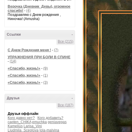
Верочка (Дневник_Девы), огромное
спасибо!
-
(4)
Поздравляю с Днем рождения ,
Ниночка! (Arnusha)
Ссылки
-
Все (215)
С Днем Рождения меня !
-
(7)
УПРАЖНЕНИЯ ПРИ БОЛИ В СПИНЕ
-
(14)
«Спасибо, жизнь!»
-
(9)
«Спасибо, жизнь!»
-
(1)
«Спасибо, жизнь!»
-
(3)
Друзья
-
Все (187)
Друзья оффлайн
Кого давно нет?
Кого добавить?
capten_CHIKA
emuchka
geniavegas
Kamelius
Larisa_Vini
Liudmila_Sceglova
lola-malvina