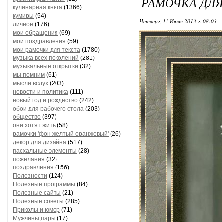
РАМОЧКА ДЛЯ
кулинарная книга
(1366)
кумиры
(54)
Четверг, 11 Июля 2013 г. 08:03
личное
(176)
мои обращения
(69)
мои поздравления
(59)
мои рамочки для текста
(1780)
музыка всех поколений
(281)
музыкальные открытки
(32)
мы помним
(61)
мысли вслух
(203)
новости и политика
(111)
новый год и рождество
(242)
обои для рабочего стола
(203)
общество
(397)
они хотят жить
(58)
рамочки 'фон желтый оранжевый'
(26)
декор для дизайна
(517)
пасхальные элементы
(28)
пожелания
(32)
поздравления
(156)
Полезности
(124)
Полезные программы
(84)
Полезные сайты
(21)
Полезные советы
(285)
Приколы и юмор
(71)
Мужчины,пары
(17)