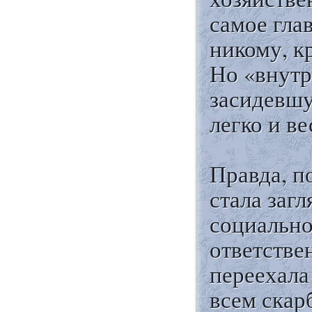
самое гла
никому, к
Но «внутр
засидевшу
легко и ве
Правда, п
стала загл
социально
ответстве
переехала
всем скар