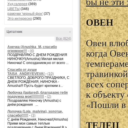
бы не эти 
Худ.галерея
(369)
ЦВЕТЫ
(346)
рамочки 'черный фон'
(37)
ОВЕН
Это интересно
(290)
Цитатник
-
Овен влюб
Все (824)
Анечка (Anushka_M, спасибо
когда Ове
огромное!!!
-
(4)
ПОЗДРАВЛЯЮ С ДНЕМ РОЖДЕНИЯ
НИНОЧКУ!(Arnusha) Милая милая
темпераме
Ниночка! С опозданием,но от всего ...
травинкой
Спасибо от души
TAISA_ANDRYEVEVA!
-
(10)
СВЕТЛОГО, ДОБРОГО ПРАЗДНИКА, С
всех сопе
ДНЕМ РОЖДЕНИЯ, НИНОЧКА -
Arnusha!!! Пусть будет крепким з...
к объекту
Любочка (laplared), благодарю тебя
подружка моя!!!!!!!!!!!
-
(2)
«Пошли в 
Поздравляю Ниночку (Arnusha) с
днём рождения ...
Лолочка (Lola_malvina), золотце,
спасибо!!!!!!
-
(3)
С днём Рождения, Ниночка!(Аrnusha)
ТЕЛЕЦ
Прими мои самые теплые
поздравления с Днем Рождения! В э...