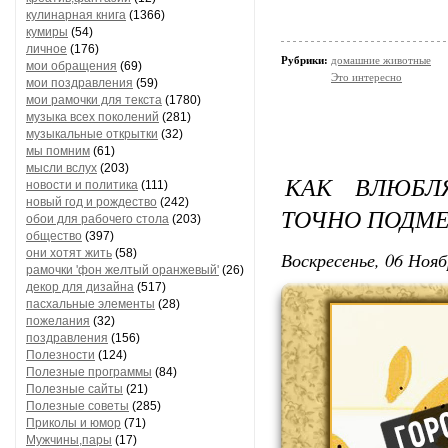
кулинарная книга
(1366)
кумиры
(54)
личное
(176)
Рубрики:
домашние животные
мои обращения
(69)
Это интересно
мои поздравления
(59)
мои рамочки для текста
(1780)
музыка всех поколений
(281)
музыкальные открытки
(32)
мы помним
(61)
мысли вслух
(203)
КАК ВЛЮБЛ
новости и политика
(111)
новый год и рождество
(242)
ТОЧНО ПОДМ
обои для рабочего стола
(203)
общество
(397)
они хотят жить
(58)
Воскресенье, 06 Нояб
рамочки 'фон желтый оранжевый'
(26)
декор для дизайна
(517)
пасхальные элементы
(28)
пожелания
(32)
поздравления
(156)
Полезности
(124)
Полезные программы
(84)
Полезные сайты
(21)
Полезные советы
(285)
Приколы и юмор
(71)
Мужчины,пары
(17)