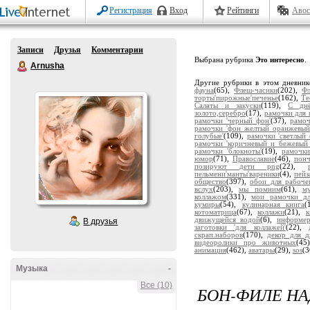
Регистрация
Вход
Рейтинги
Авос
Записи
Друзья
Комментарии
Выбрана рубрика
Это интересно
.
Arnusha
Другие рубрики в этом дневни
фауна
(65),
Флеш-часики
(202),
Ф
торты'пирожные'печенье
(162),
Те
Салаты и закуски
(119),
С дн
золото,серебро
(17),
рамочки для 
рамочки 'черный фон'
(37),
рамоч
рамочки 'фон желтый оранжевый
голубые'
(109),
рамочки 'светлый 
рамочки 'коричневый и бежевый
рамочки 'блокноты'
(19),
рамочки
юмор
(71),
Православие
(46),
пон
позируют дети png
(22),
пельмени'манты'вареники
(4),
пейз
общество
(397),
обои для рабоче
вслух
(203),
мы помним
(61),
м
коллажом
(331),
мои рамочки дл
кумиры
(54),
кулинарная книга
(
котоматрица
(67),
коллажи
(21),
движущейся водой
(6),
информе
В друзья
заготовки 'для коллажей'
(22),
скрап.наборов
(170),
декор для д
видеоролики про животных
(45
анимация
(462),
аватары
(29),
sos
(3
Музыка
-
Все (10)
БОН-ФИЛЕ НА