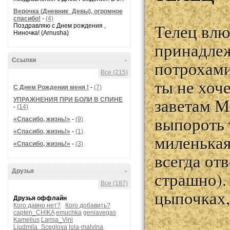
Верочка (Дневник_Девы), огромное
спасибо!
-
(4)
Телец влю
Поздравляю с Днем рождения ,
Ниночка! (Arnusha)
принадлеж
Ссылки
-
потрохами
Все (215)
ты не хоч
С Днем Рождения меня !
-
(7)
заветам М
УПРАЖНЕНИЯ ПРИ БОЛИ В СПИНЕ
-
(14)
выпороть 
«Спасибо, жизнь!»
-
(9)
«Спасибо, жизнь!»
-
(1)
миленькая
«Спасибо, жизнь!»
-
(3)
всегда от
Друзья
-
страшно). 
Все (187)
цыпочках,
Друзья оффлайн
Кого давно нет?
Кого добавить?
capten_CHIKA
emuchka
geniavegas
Kamelius
Larisa_Vini
Liudmila_Sceglova
lola-malvina