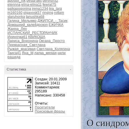
apostol_nik
besta-aks
dervish52
elennna
elina-elina11
fewral75
galkapogonina
irena1234
lira_lara
m160160
olgavosk57
ringing
rottam
staruhonka
tanushka68
Галина_Мелымко
ДЖИПСИ_-_Тасик
Домашний_калейдоскоп
ЕЖИЧКА
Жанна_Лях
ИСПАНСКИЙ_РЕСТОРАНЧИК
Ириночка61
КВИКОША
Лариса_Воронина
Оксана_Просто
Прекрасная_Светлана
Рыжая_красивая
Светлана_Колягина
Таиса41
Яна_М
лапка_мягкая
нили
рашида
Статистика
-
Создан: 20.01.2009
Записей: 10411
Комментариев:
295189
Написано: 330458
Отчеты:
Посетители
Поисковые фразы
О синдром