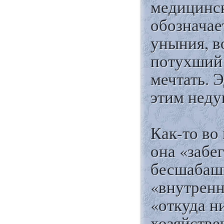
медицинск
обозначае
уныния, в
потухший 
мечтать. 
этим неду
Как-то во 
она «забе
бесшабашн
«внутренн
«откуда н
хозяйстве