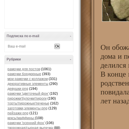
Подписка по e-mail
-
Он обожа
дома и п
Рубрики
-
делился 
рамочки для постов
(1061)
В конце
рамочки бордюрные
(393)
мои рамочки с коллажом
(331)
родствен
декоративные элементы
(290)
девушки png
(194)
повидала
рамочки 'цветочный фон'
(192)
пирожки'булочки'пироги
(190)
лет наза
торты'пирожные'печенье
(162)
заготовки,элементы png
(129)
пейзажи png
(121)
кексы'маффины
(108)
рамочки 'осенний фон'
(106)
творожная/сырная выпечка
(88)