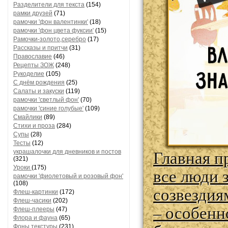
Разделители для текста
(154)
рамки друзей
(71)
рамочки 'фон валентинки'
(18)
рамочки 'фон цвета фуксии'
(15)
Рамочки-золото,серебро
(17)
Рассказы и притчи
(31)
Православие
(46)
Рецепты ЗОЖ
(248)
Рукоделие
(105)
С днём рождения
(25)
Салаты и закуски
(119)
рамочки 'светлый фон'
(70)
рамочки 'синие голубые'
(109)
Смайлики
(89)
Стихи и проза
(284)
Супы
(28)
Тесты
(12)
Главная п
украшалочки для дневников и постов
(321)
Уроки
(175)
все люди 
рамочки 'фиолетовый и розовый фон'
(108)
созвездия
Флеш-картинки
(172)
Флеш-часики
(202)
– особенн
Флеш-плееры
(47)
Флора и фауна
(65)
Фоны текстуры
(231)