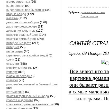
в мире животных
(26)
видеоролики
(90)
видеоролики про животных
(45)
Рубрики:
домашние животные
вторые блюда
(172)
Это интересно
выпечка
(1112)
декор из скрап.наборов
(170)
дары природы десерт
(31)
домашние животные
(120)
рамочки 'зеленый фон'
(114)
рамочки 'зимний фон'
(255)
САМЫЙ СТРАШ
интересные фото
(217)
интернет
(58)
информеры
(10)
Среда, 09 Ноября 201
картинки с движущейся водой
(6)
свечи
(21)
открытки
(358)
кино'мультфильмы
(25)
Все знают кто т
клипарт
(808)
кнопки переходы
(8)
картинка домашн
коллажи
(21)
они бывают разн
рамочки 'коричневый и бежевый фон'
(80)
а самые маленьк
котоматрица
(67)
рамочки 'фон красный и бордо'
(56)
килограмм. П
красота и здоровье
(97)
красочные фразы для комментов
(90)
креатив,фантазии
(12)