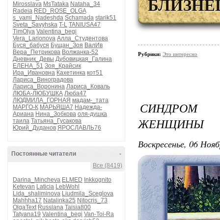
БЛИЗНЕ
Mirosslava
MsTataka
Nataha_34
Radeia
RED_ROSE_OLGA
s_vami_Nadeshda
Schamada
starik51
Sveta_Savyhska
T-L
TANIUSA47
TimOlya
Valentina_begi
Vera_Larionova
Алла_Студентова
Буся_бабуся
Бущан_Зоя
ВалИв
Вера_Петрикова
Волжанка-52
Рубрики:
Это интересно
Дневник_Девы
Дубовицкая_Галина
ЕЛЕНА_51
Зоя_Крайсик
Ира_Ивановна
Кахетинка
кот51
Лариса_Виноградова
Лариса_Воронина
Лариса_Коваль
ЛЮБА-ЛЮБУШКА
Люба47
ЛЮДМИЛА_ГОРНАЯ
мадам-_тата
СИНДРОМ 
МАРГО-К
МАРЬЯША7
Надежда-
Ариана
Нина_Зобкова
оля-душка
ЖЕНЩИНЫ
таила
Татьяна_Гусакова
Юрий_Дуданов
ЯРОСЛАВЛЬ76
Воскресенье, 06 Нояб
Постоянные читатели
-
Все (8419)
Darina_Mincheva
ELMED
Inkkognito
Ketevan
Laticia
LebWohl
Lida_shaliminova
Liudmila_Sceglova
Mahhha17
Natalinka25
Nitocris_73
OlgaText
Russlana
Taisia800
Tatyana19
Valentina_begi
Van-Toi-Ra