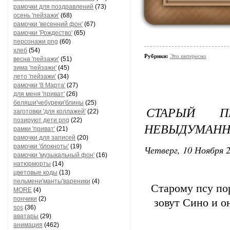
рамочки для поздравлений
(73)
осень 'пейзажи'
(68)
рамочки 'весенний фон'
(67)
рамочки 'Рождество'
(65)
персонажи png
(60)
хлеб
(54)
Рубрики:
Это интересно
весна 'пейзажи'
(51)
зима 'пейзажи'
(45)
лето 'пейзажи'
(34)
рамочки '8 Марта'
(27)
для меня 'приват'
(26)
беляши'чебуреки'блины
(25)
СТАРЫЙ 
заготовки 'для коллажей'
(22)
позируют дети png
(22)
НЕВЫДУМАНН
рамки 'приват'
(21)
рамочки для записей
(20)
рамочки 'блокноты'
(19)
Четверг, 10 Ноября 2
рамочки 'музыкальный фон'
(16)
натюрморты
(14)
цветовые коды
(13)
пельмени'манты'вареники
(4)
Старому псу пор
MORE
(4)
пончики
(2)
зовут Сино и о
sos
(36)
аватары
(29)
анимация
(462)