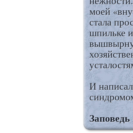
нежности.
моей «вну
стала про
шпильке и
вышвырнул
хозяйстве
усталостя
И написал
синдромом
Заповедь 