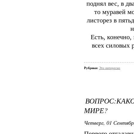
поднял вес, в д
то муравей мо
листорез в пятьд
н
Есть, конечно,
всех силовых р
Рубрики:
Это интересно
ВОПРОС:КАКО
МИРЕ?
Четверг, 01 Сентябр
Первого отгадавш