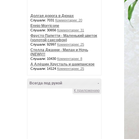
Долгая дорога в Дюнах
Слушали: 7031
Комментарии: 20
Ennio Morricone
Слушали: 30656
Комментарии: 31
Фаусто Папетти - Маленький цветок
(золотой саксофон)
Слушали: 92997
Комментарии: 25
Стелла Джанни - Милан и Ночь
(NEW)!!!
Слушали: 10430
Комментарии: 8
А Алёшин Хрусталь и шампанское
Слушали: 14124
Комментарии: 25
Всегда под рукой
-
К приложению