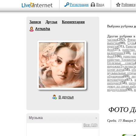
Регистрация
Вход
Рейтинги
Записи
Друзья
Комментарии
Выбрана рубрика
д
Arnusha
Другие рубрики в
часики
(202),
Флеш-
выпечка
(88),
Супы
притчи
(31),
Рамочк
фон'
(37),
рамочки 
валентинки'
(18),
р
фон'
(106),
рамочки
рамочки 'блокноты
Полезные советы
пирожки'булочки'п
хотят жить
(58),
об
музыкальные откры
обращения
(69),
ли
котоматрица
(67),
интернет
(58),
инте
декор из скрап.наб
видеоролики
(90),
в
В друзья
ФОТО Д
Музыка
-
Среда, 15 Января 2
Все (10)