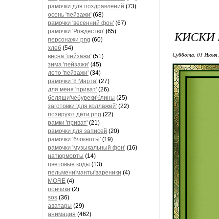
рамочки для поздравлений
(73)
осень 'пейзажи'
(68)
рамочки 'весенний фон'
(67)
рамочки 'Рождество'
(65)
КИСКИ 
персонажи png
(60)
хлеб
(54)
Суббота, 01 Июня 
весна 'пейзажи'
(51)
зима 'пейзажи'
(45)
лето 'пейзажи'
(34)
рамочки '8 Марта'
(27)
для меня 'приват'
(26)
беляши'чебуреки'блины
(25)
заготовки 'для коллажей'
(22)
позируют дети png
(22)
рамки 'приват'
(21)
рамочки для записей
(20)
рамочки 'блокноты'
(19)
рамочки 'музыкальный фон'
(16)
натюрморты
(14)
цветовые коды
(13)
пельмени'манты'вареники
(4)
MORE
(4)
пончики
(2)
sos
(36)
аватары
(29)
анимация
(462)