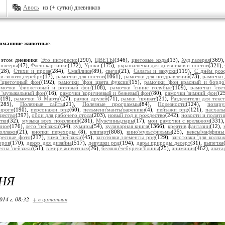
Авось
из (+ сутки) дневников
омашние животные
.
 этом дневнике:
Это интересно
(290),
ЦВЕТЫ
(346),
цветовые коды
(13),
Худ.галерея
(369)
плееры
(47),
Флеш-картинки
(172),
Уроки
(175),
украшалочки для дневников и постов
(321),
(28),
Стихи и проза
(284),
Смайлики
(89),
свечи
(21),
Салаты и закуски
(119),
С днём рож
и-золото,серебро
(17),
рамочки для постов
(1061),
рамочки для поздравлений
(73),
рамочки 
'цветочный фон'
(192),
рамочки 'фон цвета фуксии'
(15),
рамочки 'фон красный и бордо
амочки 'фиолетовый и розовый фон'
(108),
рамочки 'синие голубые'
(109),
рамочки 'све
 'музыкальный фон'
(16),
рамочки 'коричневый и бежевый фон'
(80),
рамочки 'зимний фон'
(2
'
(19),
рамочки '8 Марта'
(27),
рамки друзей
(71),
рамки 'приват'
(21),
Разделители для текст
(285),
Полезные сайты
(21),
Полезные программы
(84),
Полезности
(124),
позир
ироги
(190),
персонажи png
(60),
пельмени'манты'вареники
(4),
пейзажи png
(121),
пасхал
щество
(397),
обои для рабочего стола
(203),
новый год и рождество
(242),
новости и полити
тки
(32),
музыка всех поколений
(281),
Мужчины,пары
(17),
мои рамочки с коллажом
(331)
чное
(176),
лето 'пейзажи'
(34),
кумиры
(54),
кулинарная книга
(1366),
креатив,фантазии
(12),
коллажи
(21),
кнопки переходы
(8),
клипарт
(808),
кино'мультфильмы
(25),
кексы'маффин
ресные фото
(217),
зима 'пейзажи'
(45),
заготовки,элементы png
(129),
заготовки 'для коллаж
оров
(170),
декор для дизайна
(517),
девушки png
(194),
дары природы десерт
(31),
выпечка
есна 'пейзажи'
(51),
в мире животных
(26),
беляши'чебуреки'блины
(25),
анимация
(462),
авата
НЯ
014 г. 08:32
+ в цитатник