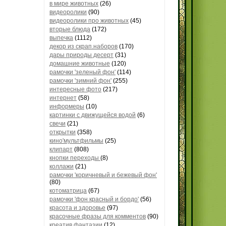
в мире животных
(26)
видеоролики
(90)
видеоролики про животных
(45)
вторые блюда
(172)
выпечка
(1112)
декор из скрап.наборов
(170)
дары природы десерт
(31)
домашние животные
(120)
рамочки 'зеленый фон'
(114)
рамочки 'зимний фон'
(255)
интересные фото
(217)
интернет
(58)
информеры
(10)
картинки с движущейся водой
(6)
свечи
(21)
открытки
(358)
кино'мультфильмы
(25)
клипарт
(808)
кнопки переходы
(8)
коллажи
(21)
рамочки 'коричневый и бежевый фон'
(80)
котоматрица
(67)
рамочки 'фон красный и бордо'
(56)
красота и здоровье
(97)
красочные фразы для комментов
(90)
креатив,фантазии
(12)