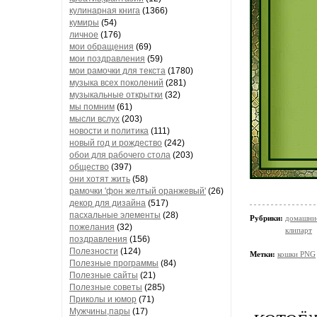
кулинарная книга
(1366)
кумиры
(54)
личное
(176)
мои обращения
(69)
мои поздравления
(59)
мои рамочки для текста
(1780)
музыка всех поколений
(281)
музыкальные открытки
(32)
мы помним
(61)
мысли вслух
(203)
новости и политика
(111)
новый год и рождество
(242)
обои для рабочего стола
(203)
общество
(397)
они хотят жить
(58)
рамочки 'фон желтый оранжевый'
(26)
декор для дизайна
(517)
пасхальные элементы
(28)
Рубрики:
домашни
пожелания
(32)
клипарт
поздравления
(156)
Полезности
(124)
Метки:
кошки PNG
Полезные программы
(84)
Полезные сайты
(21)
Полезные советы
(285)
Приколы и юмор
(71)
Мужчины,пары
(17)