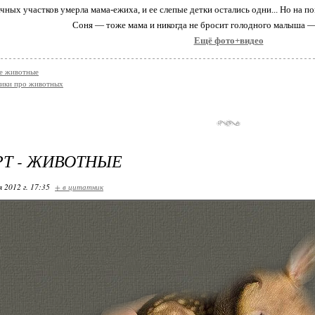
ачных участков умерла мама-ежиха, и ее слепые детки остались одни... Но на
Соня — тоже мама и никогда не бросит голодного малыша —
Ещё фото+видео
е животные
ики про животных
Т - ЖИВОТНЫЕ
я 2012 г. 17:35
+ в цитатник