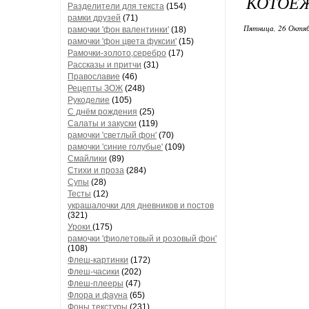
КОТОЁ
Разделители для текста
(154)
рамки друзей
(71)
Пятница, 26 Октяб
рамочки 'фон валентинки'
(18)
рамочки 'фон цвета фуксии'
(15)
Рамочки-золото,серебро
(17)
Рассказы и притчи
(31)
Православие
(46)
Рецепты ЗОЖ
(248)
Рукоделие
(105)
С днём рождения
(25)
Салаты и закуски
(119)
рамочки 'светлый фон'
(70)
рамочки 'синие голубые'
(109)
Смайлики
(89)
Стихи и проза
(284)
Супы
(28)
Тесты
(12)
украшалочки для дневников и постов
(321)
Уроки
(175)
рамочки 'фиолетовый и розовый фон'
(108)
Флеш-картинки
(172)
Флеш-часики
(202)
Флеш-плееры
(47)
Флора и фауна
(65)
Фоны текстуры
(231)