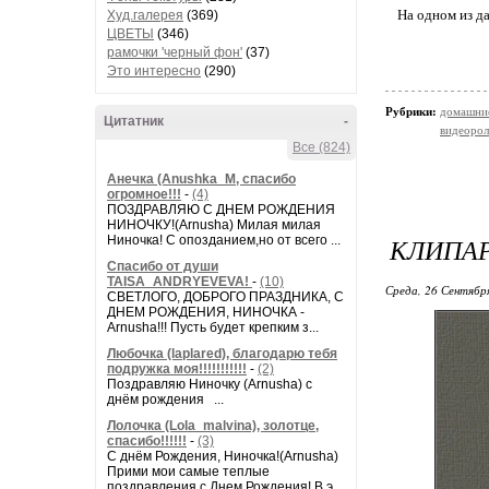
На одном из д
Худ.галерея
(369)
ЦВЕТЫ
(346)
рамочки 'черный фон'
(37)
Это интересно
(290)
Рубрики:
домашни
Цитатник
-
видеорол
Все (824)
Анечка (Anushka_M, спасибо
огромное!!!
-
(4)
ПОЗДРАВЛЯЮ С ДНЕМ РОЖДЕНИЯ
НИНОЧКУ!(Arnusha) Милая милая
КЛИПАР
Ниночка! С опозданием,но от всего ...
Спасибо от души
TAISA_ANDRYEVEVA!
-
(10)
Среда, 26 Сентябр
СВЕТЛОГО, ДОБРОГО ПРАЗДНИКА, С
ДНЕМ РОЖДЕНИЯ, НИНОЧКА -
Arnusha!!! Пусть будет крепким з...
Любочка (laplared), благодарю тебя
подружка моя!!!!!!!!!!!
-
(2)
Поздравляю Ниночку (Arnusha) с
днём рождения ...
Лолочка (Lola_malvina), золотце,
спасибо!!!!!!
-
(3)
С днём Рождения, Ниночка!(Аrnusha)
Прими мои самые теплые
поздравления с Днем Рождения! В э...