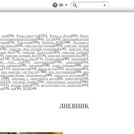
,
хлеб
(54),
Фоны текстуры
(231),
Флора и фауна
(65),
Флеш-
торты'пирожные'печенье
(162),
Тесты
(12),
творожная/сырная
дения
(25),
Рукоделие
(105),
Рецепты ЗОЖ
(248),
Рассказы и
для записей
(20),
рамочки бордюрные
(393),
рамочки 'черный
'
(56),
рамочки 'фон желтый оранжевый'
(26),
рамочки 'фон
тлый фон'
(70),
рамочки 'Рождество'
(65),
рамочки 'осенний
55),
рамочки 'зеленый фон'
(114),
рамочки 'весенний фон'
(67),
а
(154),
Приколы и юмор
(71),
Православие
(46),
пончики
(2),
уют дети png
(22),
поздравления
(156),
пожелания
(32),
ьные элементы
(28),
открытки
(358),
осень 'пейзажи'
(68),
они
ка
(111),
натюрморты
(14),
мысли вслух
(203),
мы помним
(61),
,
мои рамочки для текста
(1780),
мои поздравления
(59),
мои
красочные фразы для комментов
(90),
красота и здоровье
(97),
ы
(108),
картинки с движущейся водой
(6),
информеры
(10),
ей'
(22),
для меня 'приват'
(26),
декоративные элементы
(290),
(1112),
вторые блюда
(172),
видеоролики про животных
(45),
ры
(29),
sos
(36),
MORE
(4)
ДНЕВНИК