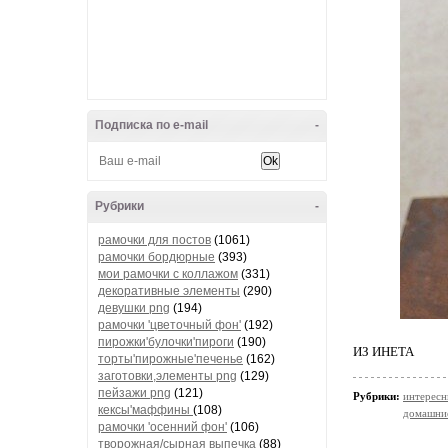
Подписка по e-mail
-
Рубрики
-
рамочки для постов
(1061)
рамочки бордюрные
(393)
мои рамочки с коллажом
(331)
декоративные элементы
(290)
девушки png
(194)
рамочки 'цветочный фон'
(192)
пирожки'булочки'пироги
(190)
ИЗ ИНЕТА
торты'пирожные'печенье
(162)
заготовки,элементы png
(129)
пейзажи png
(121)
Рубрики:
интересн
кексы'маффины
(108)
домашни
рамочки 'осенний фон'
(106)
творожная/сырная выпечка
(88)