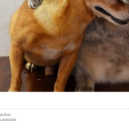
Ещё одно
ые фото
е животные