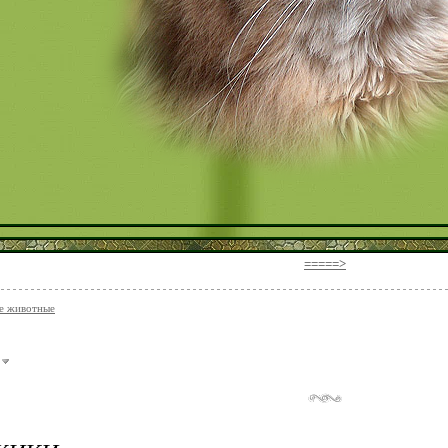
=====>
е животные