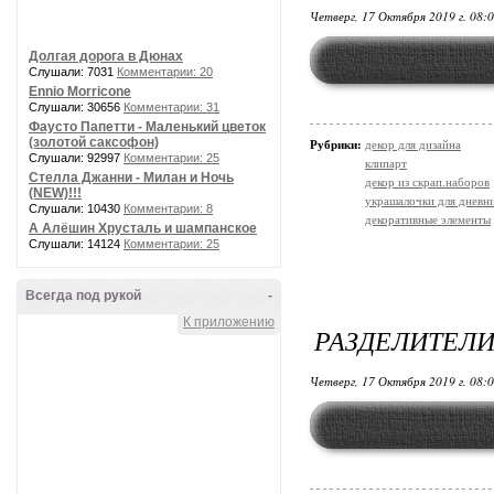
Четверг, 17 Октября 2019 г. 08:
Долгая дорога в Дюнах
Слушали: 7031
Комментарии: 20
Ennio Morricone
Слушали: 30656
Комментарии: 31
Фаусто Папетти - Маленький цветок
(золотой саксофон)
Рубрики:
декор для дизайна
Слушали: 92997
Комментарии: 25
клипарт
Стелла Джанни - Милан и Ночь
декор из скрап.наборов
(NEW)!!!
украшалочки для дневни
Слушали: 10430
Комментарии: 8
декоративные элементы
А Алёшин Хрусталь и шампанское
Слушали: 14124
Комментарии: 25
Всегда под рукой
-
К приложению
РАЗДЕЛИТЕЛИ
Четверг, 17 Октября 2019 г. 08: