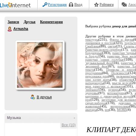
Регистрация
Вход
Рейтинги
Авос
Записи
Друзья
Комментарии
Выбрана рубрика
декор для диза
Arnusha
Другие рубрики в этом дневн
текстуры
(231),
Флора и фауна
(
дневников и постов
(321),
торты'
Смайлики
(89),
свечи
(21),
Салаты 
Рамочки-золото,серебро
(17),
ра
бордюрные
(393),
рамочки 'черны
и бордо'
(56),
рамочки 'фон жел
рамочки 'синие голубые'
(109),
'музыкальный фон'
(16),
рамочки '
'весенний фон'
(67),
рамочки 'бл
текста
(154),
Приколы и юмор
программы
(84),
Полезности
(124
персонажи png
(60),
пельмени'ман
они хотят жить
(58),
общество
(
натюрморты
(14),
мысли вслух
(20
мои рамочки с коллажом
(331),
'пейзажи'
(34),
кумиры
(54),
кули
здоровье
(97),
котоматрица
(67),
картинки с движущейся водой
(6
В друзья
png
(129),
заготовки 'для коллаже
скрап.наборов
(170),
девушки p
животных
(45),
видеоролики
(90
аватары
(29),
sos
(36),
MORE
(4)
Музыка
-
Все (10)
КЛИПАРТ ДЕ