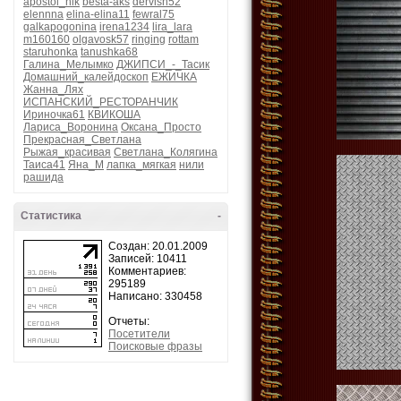
apostol_nik
besta-aks
dervish52
elennna
elina-elina11
fewral75
galkapogonina
irena1234
lira_lara
m160160
olgavosk57
ringing
rottam
staruhonka
tanushka68
Галина_Мелымко
ДЖИПСИ_-_Тасик
Домашний_калейдоскоп
ЕЖИЧКА
Жанна_Лях
ИСПАНСКИЙ_РЕСТОРАНЧИК
Ириночка61
КВИКОША
Лариса_Воронина
Оксана_Просто
Прекрасная_Светлана
Рыжая_красивая
Светлана_Колягина
Таиса41
Яна_М
лапка_мягкая
нили
рашида
Статистика
-
Создан: 20.01.2009
Записей: 10411
Комментариев:
295189
Написано: 330458
Отчеты:
Посетители
Поисковые фразы