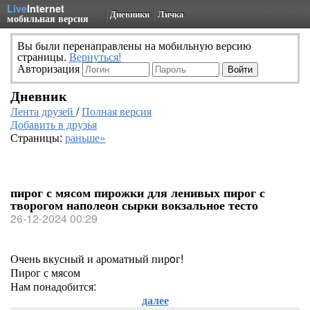
Live
Internet
Дневники
Личка
мобильная версия
Вы были перенаправлены на мобильную версию
страницы.
Вернуться!
Авторизация
Дневник
Лента друзей
/
Полная версия
Добавить в друзья
Страницы:
раньше»
пирог с мясом пирожки для ленивых пирог с
творогом наполеон сырки вокзальное тесто
26-12-2024 00:29
Очень вкусный и ароматный пирoг!
Пирог с мясом
Нам понадобится:
далее