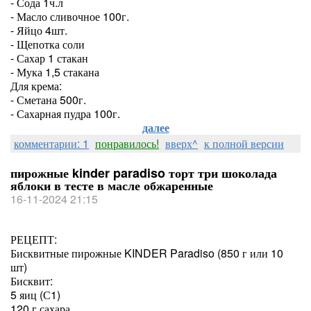
- Сода 1ч.л
- Масло сливочное 100г.
- Яйцо 4шт.
- Щепотка соли
- Сахар 1 стакан
- Мука 1,5 стакана
Для крема:
- Сметана 500г.
- Сахарная пудра 100г.
далее
комментарии: 1
понравилось!
вверх^
к полной версии
пирожные kinder paradiso торт три шоколада
яблоки в тесте в масле обжаренные
16-11-2024 21:15
РЕЦЕПТ:
Бисквитные пирожные KINDER Paradiso (850 г или 10
шт)
Бисквит:
5 яиц (С1)
120 г сахара