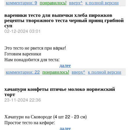
комментарии: 9
понравилось!
вверх^
к полной версии
вареники тесто для выпечки хлеба пирожков
рецепты творожного теста черный принц грибной
суп
02-12-2024 03:01
Это тесто не рвется при вaрке!
Готовим вареники
Нам понадобится для теста:
далее
комментарии: 22
понравилось!
вверх^
к полной версии
хачапури конфеты птичье молоко норвежский
торт
23-11-2024 22:36
Хачапури на Сковороде (4 шт 22 - 23 см)
Простое тесто на кефире:
далее