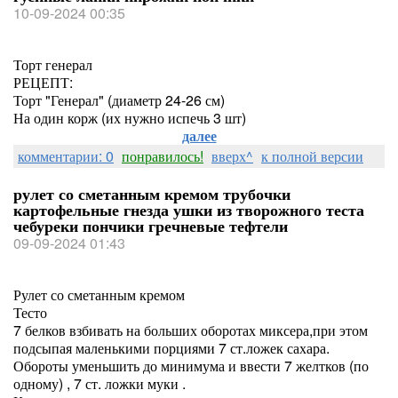
10-09-2024 00:35
Торт генерал
РЕЦЕПТ:
Торт "Генерал" (диаметр 24-26 см)
На один корж (их нужно испечь 3 шт)
далее
комментарии: 0
понравилось!
вверх^
к полной версии
рулет со сметанным кремом трубочки
картофельные гнезда ушки из творожного теста
чебуреки пончики гречневые тефтели
09-09-2024 01:43
Рулет со сметанным кремом
Тесто
7 белков взбивать на больших оборотах миксера,при этом
подсыпая маленькими порциями 7 ст.ложек сахара.
Обороты уменьшить до минимума и ввести 7 желтков (по
одному) , 7 ст. ложки муки .