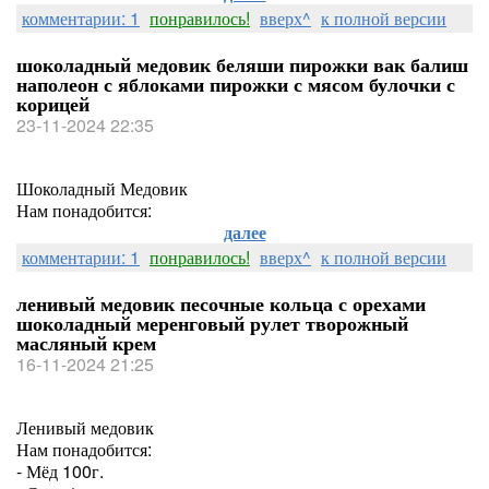
комментарии: 1
понравилось!
вверх^
к полной версии
шоколадный медовик беляши пирожки вак балиш
наполеон с яблоками пирожки с мясом булочки с
корицей
23-11-2024 22:35
Шоколадный Медовик
Нам понадобится:
далее
комментарии: 1
понравилось!
вверх^
к полной версии
ленивый медовик песочные кольца с орехами
шоколадный меренговый рулет творожный
масляный крем
16-11-2024 21:25
Ленивый медовик
Нам понадобится:
- Мёд 100г.