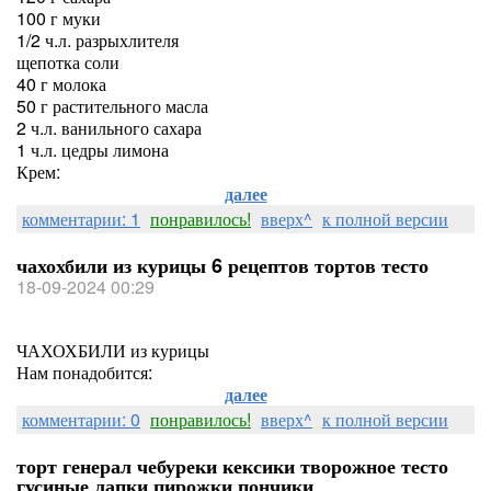
100 г муки
1/2 ч.л. разрыхлителя
щепотка соли
40 г молока
50 г растительного масла
2 ч.л. ванильного сахара
1 ч.л. цедры лимона
Крем:
далее
комментарии: 1
понравилось!
вверх^
к полной версии
чахохбили из курицы 6 рецептов тортов тесто
18-09-2024 00:29
ЧАХОХБИЛИ из курицы
Нам понадобится:
далее
комментарии: 0
понравилось!
вверх^
к полной версии
торт генерал чебуреки кексики творожное тесто
гусиные лапки пирожки пончики