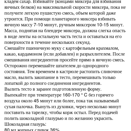
кладем сахар. Взбивайте (концами миксера для взбивания
яичных белков) на максимальной скорости миксера, пока не
получите легкую пушистую смесь, объем которой даже
утроится. При помощи планетарного миксера взбивать
яичную массу 7-10 минут, ручным миксером 10-15 минут.
Масса, поднятая на блендере миксера, должна слегка опасть
в виде ленты на остальную часть теста и оставаться на его
поверхности в течение нескольких секунд.
Смешайте пшеничную муку с картофельным крахмалом,
какао, кардамоном (если добавлен) и разрыхлителем. После
смешивания ингредиентов просейте прямо в яичную смесь.
Осторожно перемешайте шпателем до однородного
состояния. Тем временем в кастрюле растопить сливочное
масло, вылить закипание в тесто, перемешивать только
лопаткой до полного соединения ингредиентов.
Вылить тесто в заранее подготовленную форму.
Выпекайте при температуре 160-170 ° C без горячего
воздуха около 45 минут или более, пока так называемый
сухая палочка. Вынуть из духовки, через несколько минут
поставить на тарелку, чтобы корж остыл. Перед подачей
полить шоколадной глазурью и по желанию украсить.
Шоколадная глазурь:
80 мл жирных сливок 36%