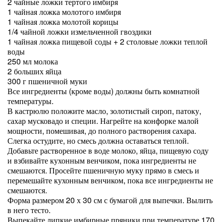
2 чайные ложки тертого имбиря
1 чайная ложка молотого имбиря
1 чайная ложка молотой корицы
1/4 чайной ложки измельченной гвоздики
1 чайная ложка пищевой соды + 2 столовые ложки теплой
воды
250 мл молока
2 больших яйца
300 г пшеничной муки
Все ингредиенты (кроме воды) должны быть комнатной
температуры.
В кастрюлю положите масло, золотистый сироп, патоку,
сахар мусковадо и специи. Нагрейте на конфорке малой
мощности, помешивая, до полного растворения сахара.
Слегка остудите, но смесь должна оставаться теплой.
Добавьте растворенное в воде молоко, яйца, пищевую соду
и взбивайте кухонным венчиком, пока ингредиенты не
смешаются. Просейте пшеничную муку прямо в смесь и
перемешайте кухонным венчиком, пока все ингредиенты не
смешаются.
Форма размером 20 х 30 см с бумагой для выпечки. Вылить
в него тесто.
Выпекайте липкие имбирные пряники при температуре 170