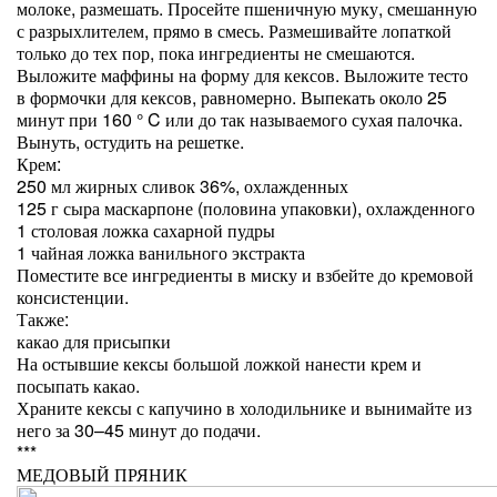
молоке, размешать. Просейте пшеничную муку, смешанную
с разрыхлителем, прямо в смесь. Размешивайте лопаткой
только до тех пор, пока ингредиенты не смешаются.
Выложите маффины на форму для кексов. Выложите тесто
в формочки для кексов, равномерно. Выпекать около 25
минут при 160 ° C или до так называемого сухая палочка.
Вынуть, остудить на решетке.
Крем:
250 мл жирных сливок 36%, охлажденных
125 г сыра маскарпоне (половина упаковки), охлажденного
1 столовая ложка сахарной пудры
1 чайная ложка ванильного экстракта
Поместите все ингредиенты в миску и взбейте до кремовой
консистенции.
Также:
какао для присыпки
На остывшие кексы большой ложкой нанести крем и
посыпать какао.
Храните кексы с капучино в холодильнике и вынимайте из
него за 30–45 минут до подачи.
***
МЕДОВЫЙ ПРЯНИК