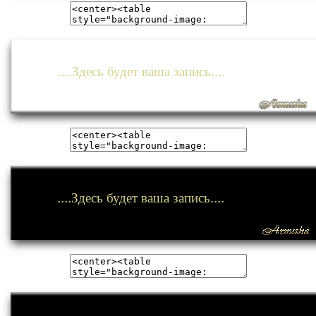
....Здесь будет ваша запись....
....Здесь будет ваша запись....