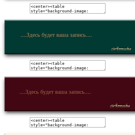
....Здесь будет ваша запись....
....Здесь будет ваша запись....