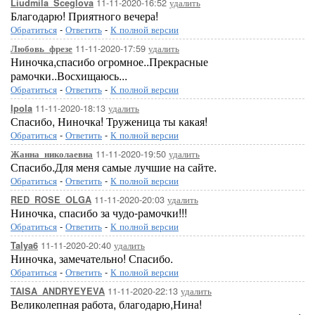
11-11-2020-16:52
удалить
Liudmila_Sceglova
Благодарю! Приятного вечера!
Обратиться
-
Ответить
-
К полной версии
11-11-2020-17:59
удалить
Любовь_фрезе
Ниночка,спасибо огромное..Прекрасные
рамочки..Восхищаюсь...
Обратиться
-
Ответить
-
К полной версии
11-11-2020-18:13
удалить
Ipola
Спасибо, Ниночка! Труженица ты какая!
Обратиться
-
Ответить
-
К полной версии
11-11-2020-19:50
удалить
Жанна_николаевна
Спасибо.Для меня самые лучшие на сайте.
Обратиться
-
Ответить
-
К полной версии
11-11-2020-20:03
удалить
RED_ROSE_OLGA
Ниночка, спасибо за чудо-рамочки!!!
Обратиться
-
Ответить
-
К полной версии
11-11-2020-20:40
удалить
Talya6
Ниночка, замечательно! Спасибо.
Обратиться
-
Ответить
-
К полной версии
11-11-2020-22:13
удалить
TAISA_ANDRYEYEVA
Великолепная работа, благодарю,Нина!