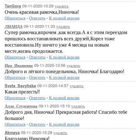
09-11-2020-10:29
удалить
TanGora
Очень красивая рамочка,Ниночка!
Обратиться
-
Ответить
-
К полной версии
09-11-2020-11:33
удалить
ЛИАНДА
Супер рамочка,впрочем ,как всегда.А я с этим переездом
пришлось восстанавливать всех друзей,Корел тоже
восстановила.Ну ничего уже 4 месяца на новым
месте,жизнь продолжается.
Обратиться
-
Ответить
-
К полной версии
09-11-2020-13:56
удалить
Ира_Ивановна
Доброго и лёгкого понедельника, Ниночка! Благодарю!
Обратиться
-
Ответить
-
К полной версии
09-11-2020-14:57
удалить
Sveta_Savyhska
Какая прелесть!!
Обратиться
-
Ответить
-
К полной версии
09-11-2020-15:10
удалить
Алла_Студентова
Доброго дня, Ниночка! Прекрасная работа! Спасибо тебе
большое!
Обратиться
-
Ответить
-
К полной версии
09-11-2020-15:28
удалить
Akmaya
Благодарю,Ниночка!