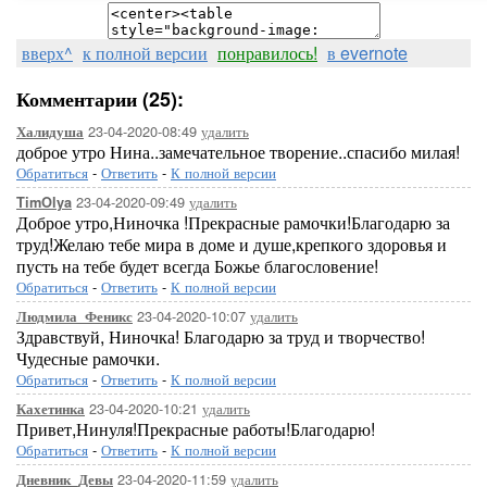
вверх^
к полной версии
понравилось!
в evernote
Комментарии (25):
23-04-2020-08:49
удалить
Халидуша
доброе утро Нина..замечательное творение..спасибо милая!
Обратиться
-
Ответить
-
К полной версии
23-04-2020-09:49
удалить
TimOlya
Доброе утро,Ниночка !Прекрасные рамочки!Благодарю за
труд!Желаю тебе мира в доме и душе,крепкого здоровья и
пусть на тебе будет всегда Божье благословение!
Обратиться
-
Ответить
-
К полной версии
23-04-2020-10:07
удалить
Людмила_Феникс
Здравствуй, Ниночка! Благодарю за труд и творчество!
Чудесные рамочки.
Обратиться
-
Ответить
-
К полной версии
23-04-2020-10:21
удалить
Кахетинка
Привет,Нинуля!Прекрасные работы!Благодарю!
Обратиться
-
Ответить
-
К полной версии
23-04-2020-11:59
удалить
Дневник_Девы