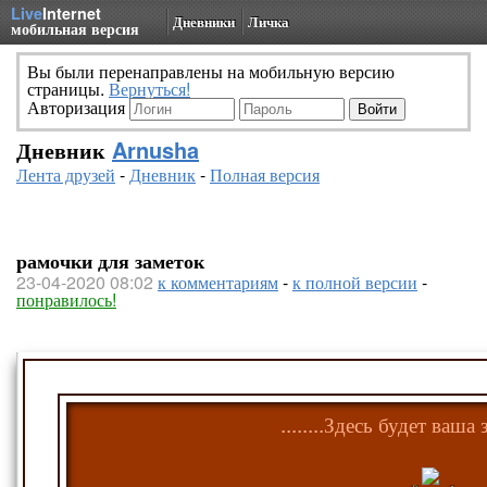
Live
Internet
Дневники
Личка
мобильная версия
Вы были перенаправлены на мобильную версию
страницы.
Вернуться!
Авторизация
Дневник
Arnusha
Лента друзей
-
Дневник
-
Полная версия
рамочки для заметок
23-04-2020 08:02
к комментариям
-
к полной версии
-
понравилось!
........Здесь будет ваша з