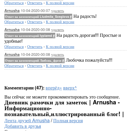
Обратиться
-
Ответить
-
К полной версии
10-04-2020-00:07
удалить
Arnusha
На радость!
Ответ на комментарий Liudmila_Sceglova
#
Обратиться
-
Ответить
-
К полной версии
10-04-2020-00:08
удалить
Arnusha
На радость дорогая!!! Простые и
Ответ на комментарий lyplared
#
удобные!
Обратиться
-
Ответить
-
К полной версии
10-04-2020-00:08
удалить
Arnusha
Любочка пожалуйста!!!
Ответ на комментарий Любовь_фрезе
#
Обратиться
-
Ответить
-
К полной версии
Комментарии (47):
вперёд»
вверх^
Вы сейчас не можете прокомментировать это сообщение.
Дневник рамочки для заметок | Arnusha -
Информационно-
познавательный,иллюстрированный блог! |
Лента друзей Arnusha
/
Полная версия
Добавить в друзья