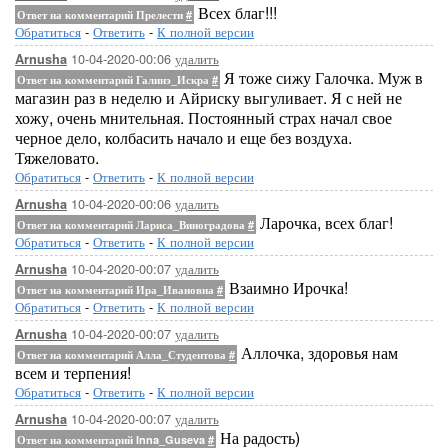
Всех благ!!!
Ответ на комментарий Прелести
#
Обратиться
-
Ответить
-
К полной версии
10-04-2020-00:06
удалить
Arnusha
Я тоже сижу Галочка. Муж в
Ответ на комментарий Галинэ_Искра
#
магазин раз в неделю и Айриску выгуливает. Я с ней не
хожу, очень мнительная. Постоянный страх начал свое
черное дело, колбасить начало и еще без воздуха.
Тяжеловато.
Обратиться
-
Ответить
-
К полной версии
10-04-2020-00:06
удалить
Arnusha
Ларочка, всех благ!
Ответ на комментарий Лариса_Виноградова
#
Обратиться
-
Ответить
-
К полной версии
10-04-2020-00:07
удалить
Arnusha
Взаимно Ирочка!
Ответ на комментарий Ира_Ивановна
#
Обратиться
-
Ответить
-
К полной версии
10-04-2020-00:07
удалить
Arnusha
Аллочка, здоровья нам
Ответ на комментарий Алла_Студентова
#
всем и терпения!
Обратиться
-
Ответить
-
К полной версии
10-04-2020-00:07
удалить
Arnusha
На радость)
Ответ на комментарий Inna_Guseva
#