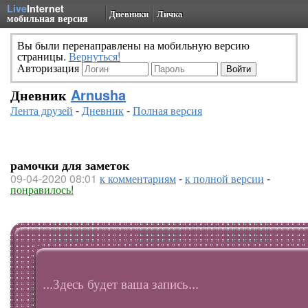
Live
Internet
Дневники
Личка
мобильная версия
Вы были перенаправлены на мобильную версию
страницы.
Вернуться!
Авторизация
Дневник
Arnusha
Лента друзей
-
Дневник
-
Полная версия
рамочки для заметок
09-04-2020 08:01
к комментариям
-
к полной версии
-
понравилось!
...Здесь будет ваша запись...