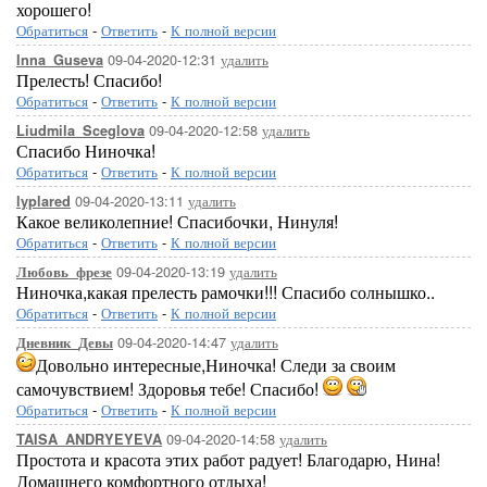
хорошего!
Обратиться
-
Ответить
-
К полной версии
09-04-2020-12:31
удалить
Inna_Guseva
Прелесть! Спасибо!
Обратиться
-
Ответить
-
К полной версии
09-04-2020-12:58
удалить
Liudmila_Sceglova
Спасибо Ниночка!
Обратиться
-
Ответить
-
К полной версии
09-04-2020-13:11
удалить
lyplared
Какое великолепние! Спасибочки, Нинуля!
Обратиться
-
Ответить
-
К полной версии
09-04-2020-13:19
удалить
Любовь_фрезе
Ниночка,какая прелесть рамочки!!! Спасибо солнышко..
Обратиться
-
Ответить
-
К полной версии
09-04-2020-14:47
удалить
Дневник_Девы
Довольно интересные,Ниночка! Следи за своим
самочувствием! Здоровья тебе! Спасибо!
Обратиться
-
Ответить
-
К полной версии
09-04-2020-14:58
удалить
TAISA_ANDRYEYEVA
Простота и красота этих работ радует! Благодарю, Нина!
Домашнего комфортного отдыха!