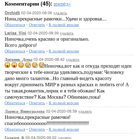
Комментарии (45):
вперёд»
02-04-2020-08:06
удалить
Orchid5
Нина,прекрасные рамочки...Удачи и здоровья....
Обратиться
-
Ответить
-
К полной версии
02-04-2020-08:39
удалить
Larisa_Vini
Ниночка,очень красиво и оригинально.
Всего доброго!
Обратиться
-
Ответить
-
К полной версии
02-04-2020-08:42
удалить
Дневник_Девы
Ниночка,вот как и откуда приходят идеи
творческие к тебе-иногда удивляюсь,подумав: Человеку
дано много талантов...Но главный-видеть красоту
вокруг,принимать МИР в разных красках и любить его! А
ты такая,романтик,лирик и я тебя обожаю! Как
самочувствие? Как Москва? Обнимаю,пока!
Обратиться
-
Ответить
-
К полной версии
02-04-2020-08:58
удалить
Лариса_Виноградова
Ниночка,прекрасные рамочки!
спасибооооооооооо!!!!!!!!!!!!!!!!!!!!!!!!!!!!!!!!!!
Обратиться
-
Ответить
-
К полной версии
02-04-2020-09:02
удалить
Галатея_К