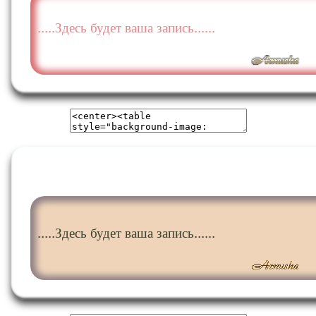
.....Здесь будет ваша запись......
.....Здесь будет ваша запись......