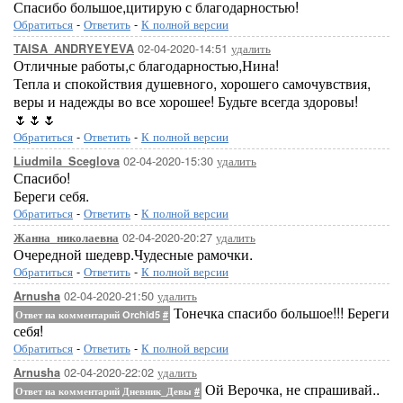
Спасибо большое,цитирую с благодарностью!
Обратиться
-
Ответить
-
К полной версии
02-04-2020-14:51
удалить
TAISA_ANDRYEYEVA
Отличные работы,с благодарностью,Нина!
Тепла и спокойствия душевного, хорошего самочувствия,
веры и надежды во все хорошее! Будьте всегда здоровы!
🌷🌷🌷
Обратиться
-
Ответить
-
К полной версии
02-04-2020-15:30
удалить
Liudmila_Sceglova
Спасибо!
Береги себя.
Обратиться
-
Ответить
-
К полной версии
02-04-2020-20:27
удалить
Жанна_николаевна
Очередной шедевр.Чудесные рамочки.
Обратиться
-
Ответить
-
К полной версии
02-04-2020-21:50
удалить
Arnusha
Тонечка спасибо большое!!! Береги
Ответ на комментарий Orchid5
#
себя!
Обратиться
-
Ответить
-
К полной версии
02-04-2020-22:02
удалить
Arnusha
Ой Верочка, не спрашивай..
Ответ на комментарий Дневник_Девы
#