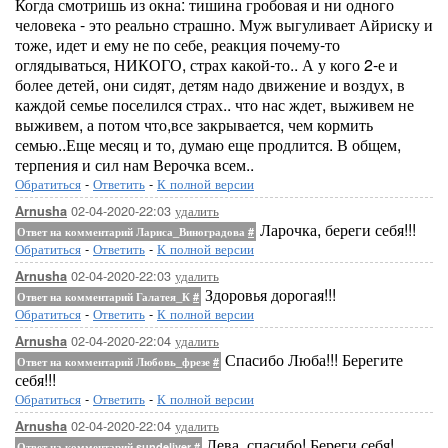
Когда смотришь из окна: тишина гробовая и ни одного
человека - это реально страшно. Муж выгуливает Айриску и
тоже, идет и ему не по себе, реакция почему-то
оглядываться, НИКОГО, страх какой-то.. А у кого 2-е и
более детей, они сидят, детям надо движение и воздух, в
каждой семье поселился страх.. что нас ждет, выживем не
выживем, а потом что,все закрывается, чем кормить
семью..Еще месяц и то, думаю еще продлится. В общем,
терпения и сил нам Верочка всем..
Обратиться
-
Ответить
-
К полной версии
02-04-2020-22:03
удалить
Arnusha
Ларочка, береги себя!!!
Ответ на комментарий Лариса_Виноградова
#
Обратиться
-
Ответить
-
К полной версии
02-04-2020-22:03
удалить
Arnusha
Здоровья дорогая!!!
Ответ на комментарий Галатея_К
#
Обратиться
-
Ответить
-
К полной версии
02-04-2020-22:04
удалить
Arnusha
Спасибо Люба!!! Берегите
Ответ на комментарий Любовь_фрезе
#
себя!!!
Обратиться
-
Ответить
-
К полной версии
02-04-2020-22:04
удалить
Arnusha
Лева, спасибо! Береги себя!
Ответ на комментарий sundeliver
#