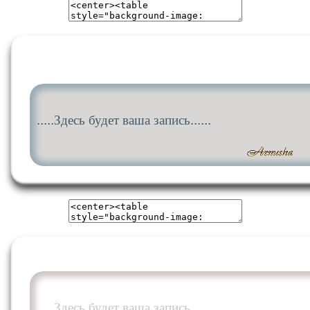
.....Здесь будет ваша запись......
.....Здесь будет ваша запись......