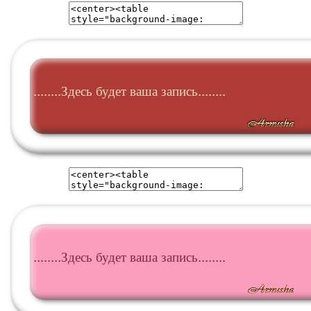
........Здесь будет ваша запись........
........Здесь будет ваша запись........