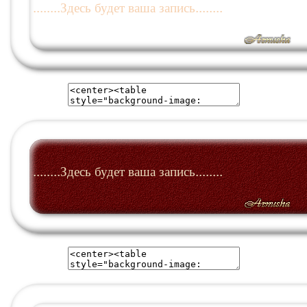
........Здесь будет ваша запись........
........Здесь будет ваша запись........