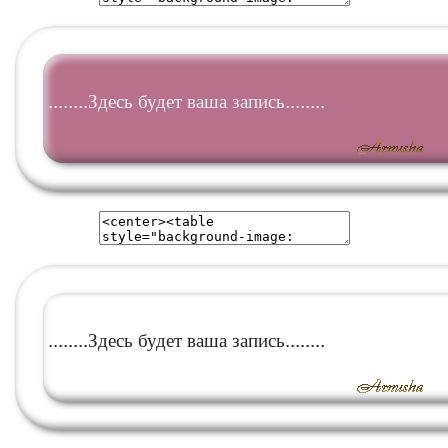
........Здесь будет ваша запись........
........Здесь будет ваша запись........