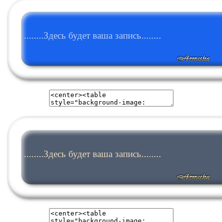
........Здесь будет ваша запись........
........Здесь будет ваша запись........