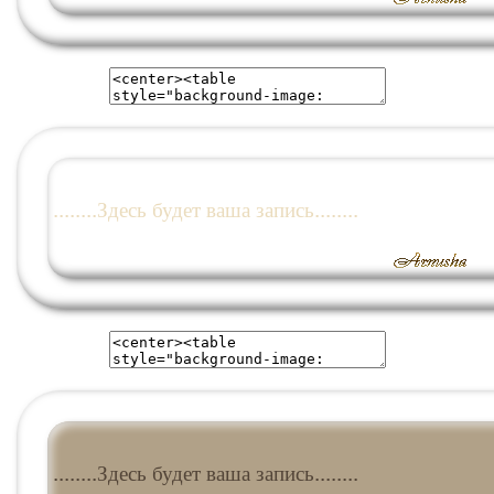
........Здесь будет ваша запись........
........Здесь будет ваша запись........