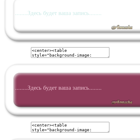
........Здесь будет ваша запись........
........Здесь будет ваша запись........