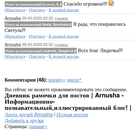
Спасибо огромное!!!
Ответ на комментарий Галатея_К
#
Обратиться
-
Ответить
-
К полной версии
26-03-2020-22:32
удалить
Arnusha
Я рада, что понравились
Ответ на комментарий Sveta_Savyhska
#
Светуль!!!
Обратиться
-
Ответить
-
К полной версии
26-03-2020-22:32
удалить
Arnusha
Всех благ Людочка!!!
Ответ на комментарий Liudmila_Sceglova
#
Обратиться
-
Ответить
-
К полной версии
Комментарии (48):
вперёд»
вверх^
Вы сейчас не можете прокомментировать это сообщение.
Дневник рамочки для постов | Arnusha -
Информационно-
познавательный,иллюстрированный блог! |
Лента друзей Arnusha
/
Полная версия
Добавить в друзья
Страницы:
раньше»