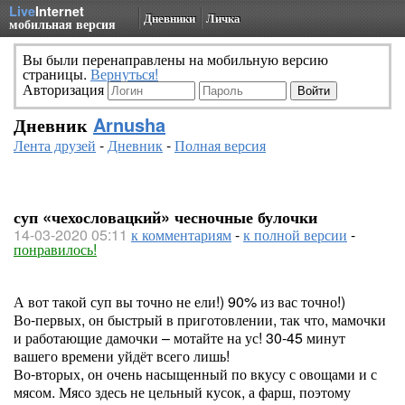
Live
Internet
Дневники
Личка
мобильная версия
Вы были перенаправлены на мобильную версию
страницы.
Вернуться!
Авторизация
Дневник
Arnusha
Лента друзей
-
Дневник
-
Полная версия
суп «чехословацкий» чесночные булочки
14-03-2020 05:11
к комментариям
-
к полной версии
-
понравилось!
А вот такой суп вы точно не ели!) 90% из вас точно!)
Во-первых, он быстрый в приготовлении, так что, мамочки
и работающие дамочки – мотайте на ус! 30-45 минут
вашего времени уйдёт всего лишь!
Во-вторых, он очень насыщенный по вкусу с овощами и с
мясом. Мясо здесь не цельный кусок, а фарш, поэтому