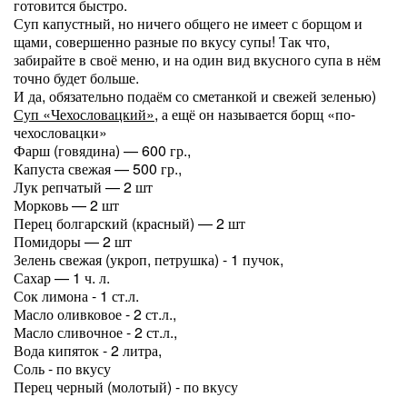
готовится быстро.
Суп капустный, но ничего общего не имеет с борщом и
щами, совершенно разные по вкусу супы! Так что,
забирайте в своё меню, и на один вид вкусного супа в нём
точно будет больше.
И да, обязательно подаём со сметанкой и свежей зеленью)
Суп «Чехословацкий»
, а ещё он называется борщ «по-
чехословацки»
Фарш (говядина) — 600 гр.,
Капуста свежая — 500 гр.,
Лук репчатый — 2 шт
Морковь — 2 шт
Перец болгарский (красный) — 2 шт
Помидоры — 2 шт
Зелень свежая (укроп, петрушка) - 1 пучок,
Сахар — 1 ч. л.
Сок лимона - 1 ст.л.
Масло оливковое - 2 ст.л.,
Масло сливочное - 2 ст.л.,
Вода кипяток - 2 литра,
Соль - по вкусу
Перец черный (молотый) - по вкусу