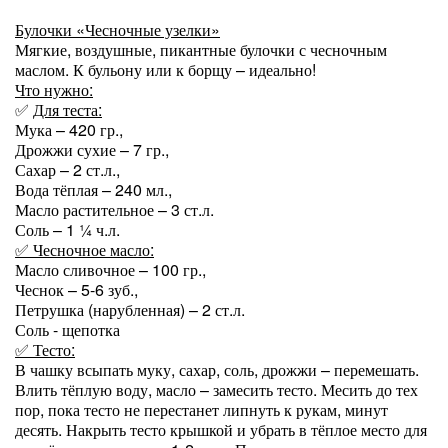
Булочки «Чесночные узелки»
Мягкие, воздушные, пикантные булочки с чесночным
маслом. К бульону или к борщу – идеально!
Что нужно:
✅
Для теста:
Мука – 420 гр.,
Дрожжи сухие – 7 гр.,
Сахар – 2 ст.л.,
Вода тёплая – 240 мл.,
Масло растительное – 3 ст.л.
Соль – 1 ¼ ч.л.
✅ Чесночное масло:
Масло сливочное – 100 гр.,
Чеснок – 5-6 зуб.,
Петрушка (нарубленная) – 2 ст.л.
Соль - щепотка
✅ Тесто:
В чашку всыпать муку, сахар, соль, дрожжи – перемешать.
Влить тёплую воду, масло – замесить тесто. Месить до тех
пор, пока тесто не перестанет липнуть к рукам, минут
десять. Накрыть тесто крышкой и убрать в тёплое место для