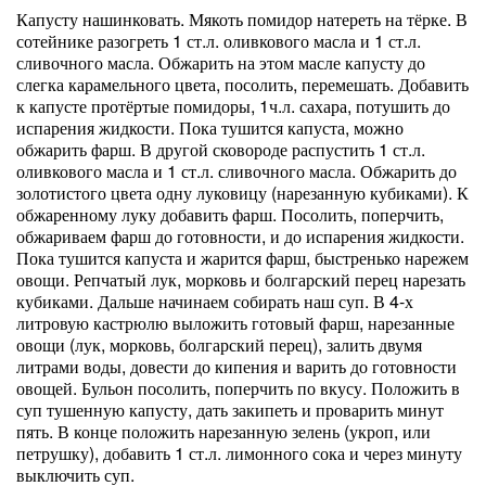
Капусту нашинковать. Мякоть помидор натереть на тёрке. В
сотейнике разогреть 1 ст.л. оливкового масла и 1 ст.л.
сливочного масла. Обжарить на этом масле капусту до
слегка карамельного цвета, посолить, перемешать. Добавить
к капусте протёртые помидоры, 1ч.л. сахара, потушить до
испарения жидкости. Пока тушится капуста, можно
обжарить фарш. В другой сковороде распустить 1 ст.л.
оливкового масла и 1 ст.л. сливочного масла. Обжарить до
золотистого цвета одну луковицу (нарезанную кубиками). К
обжаренному луку добавить фарш. Посолить, поперчить,
обжариваем фарш до готовности, и до испарения жидкости.
Пока тушится капуста и жарится фарш, быстренько нарежем
овощи. Репчатый лук, морковь и болгарский перец нарезать
кубиками. Дальше начинаем собирать наш суп. В 4-х
литровую кастрюлю выложить готовый фарш, нарезанные
овощи (лук, морковь, болгарский перец), залить двумя
литрами воды, довести до кипения и варить до готовности
овощей. Бульон посолить, поперчить по вкусу. Положить в
суп тушенную капусту, дать закипеть и проварить минут
пять. В конце положить нарезанную зелень (укроп, или
петрушку), добавить 1 ст.л. лимонного сока и через минуту
выключить суп.