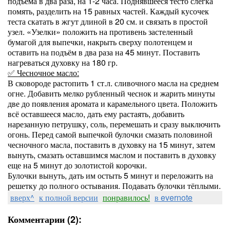
подъёма в два раза, на 1-2 часа. Поднявшееся тесто слегка
помять, разделить на 15 равных частей. Каждый кусочек
теста скатать в жгут длиной в 20 см. и связать в простой
узел. «Узелки» положить на противень застеленный
бумагой для выпечки, накрыть сверху полотенцем и
оставить на подъём в два раза на 45 минут. Поставить
нагреваться духовку на 180 гр.
✅ Чесночное масло:
В сковороде растопить 1 ст.л. сливочного масла на среднем
огне. Добавить мелко рубленный чеснок и жарить минуты
две до появления аромата и карамельного цвета. Положить
всё оставшееся масло, дать ему растаять, добавить
нарезанную петрушку, соль, перемешать и сразу выключить
огонь. Перед самой выпечкой булочки смазать половиной
чесночного масла, поставить в духовку на 15 минут, затем
вынуть, смазать оставшимся маслом и поставить в духовку
еще на 5 минут до золотистой корочки.
Булочки вынуть, дать им остыть 5 минут и переложить на
решетку до полного остывания. Подавать булочки тёплыми.
вверх^
к полной версии
понравилось!
в evernote
Комментарии (2):