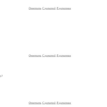
Ответить
С цитатой
В цитатник
Ответить
С цитатой
В цитатник
а
)
Ответить
С цитатой
В цитатник