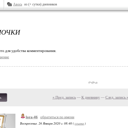
Авось
из (+ сутки) дневников
МОЧКИ
то для удобства комментирования.
щение
« Пред. запись
—
К дневнику
—
След. запись 
ь
lora-46
обратиться по имени
Воскресенье, 26 Января 2020 г. 08:40 (
ссылка
)