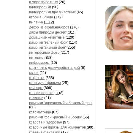
в мире животных
(26)
видеоролики
(90)
видеоролики про животных
(45)
вторые блюда
(172)
выпечка
(1112)
декор из скрап.наборов
(170)
дары природы десерт
(31)
домашние животные
(120)
рамочки 'зеленый фон'
(114)
рамочки 'зимний фон'
(255)
интересные фото
(217)
интернет
(58)
информеры
(10)
картинки с движущейся водой
(6)
свечи
(21)
открытки
(358)
кино'мультфильмы
(25)
клипарт
(808)
кнопки переходы
(8)
коллажи
(21)
рамочки 'коричневый и бежевый фон'
(80)
котоматрица
(67)
рамочки 'фон красный и бордо'
(56)
красота и здоровье
(97)
красочные фразы для комментов
(90)
креатив,фантазии
(12)