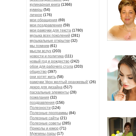
кулинарная книга
(1366)
кумиры
(54)
личное
(176)
мои обращения
(69)
мои поздравления
(59)
мои рамочки для текста
(1780)
музыка всех поколений
(281)
музыкальные открытки
(32)
мы помним
(61)
мысли вслух
(203)
новости и политика
(111)
новый год и рождество
(242)
обои для рабочего стола
(203)
общество
(397)
они хотят жить
(58)
рамочки 'фон желтый оранжевый'
(26)
декор для дизайна
(517)
пасхальные элементы
(28)
пожелания
(32)
поздравления
(156)
Полезности
(124)
Полезные программы
(84)
Полезные сайты
(21)
Полезные советы
(285)
Приколы и юмор
(71)
Мужчины,пары
(17)