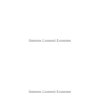
Ответить
С цитатой
В цитатник
Ответить
С цитатой
В цитатник