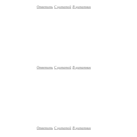
Ответить
С цитатой
В цитатник
Ответить
С цитатой
В цитатник
Ответить
С цитатой
В цитатник