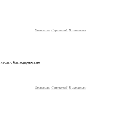
Ответить
С цитатой
В цитатник
унесла с благодарностью
Ответить
С цитатой
В цитатник