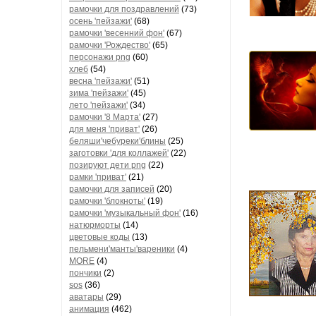
рамочки для поздравлений
(73)
осень 'пейзажи'
(68)
рамочки 'весенний фон'
(67)
рамочки 'Рождество'
(65)
персонажи png
(60)
хлеб
(54)
весна 'пейзажи'
(51)
зима 'пейзажи'
(45)
лето 'пейзажи'
(34)
рамочки '8 Марта'
(27)
для меня 'приват'
(26)
беляши'чебуреки'блины
(25)
заготовки 'для коллажей'
(22)
позируют дети png
(22)
рамки 'приват'
(21)
рамочки для записей
(20)
рамочки 'блокноты'
(19)
рамочки 'музыкальный фон'
(16)
натюрморты
(14)
цветовые коды
(13)
пельмени'манты'вареники
(4)
MORE
(4)
пончики
(2)
sos
(36)
аватары
(29)
анимация
(462)