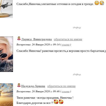
Спасибо,Ниночка,элегантные оттенки и сегодня в тренде.
Лариса_Виноградова
обратиться по имени
Воскресенье, 26 Января 2020 г. 09:14 (
ссылка
)
Спасибо Ниночка! рамочки прелесть,а верхняя просто бархатная,
Надежда-Ариана
обратиться по имени
Воскресенье, 26 Января 2020 г. 09:46 (
ссылка
)
Твои рамочки - всегда праздник, Ниночка !
Благодарю,дорогая за все !!