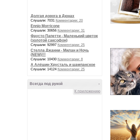
Долгая дорога в Дюнах
Слушали: 7031
Комментарии: 20
Ennio Morricone
Слушали: 30656
Комментарии: 31
Фаусто Папетти - Маленький цветок
(золотой саксофон)
Слушали: 92997
Комментарии: 25
Стелла Джанни - Милан и Ночь
(NEW)!!!
Слушали: 10430
Комментарии: 8
А Алёшин Хрусталь и шампанское
Слушали: 14124
Комментарии: 25
Всегда под рукой
-
К приложению