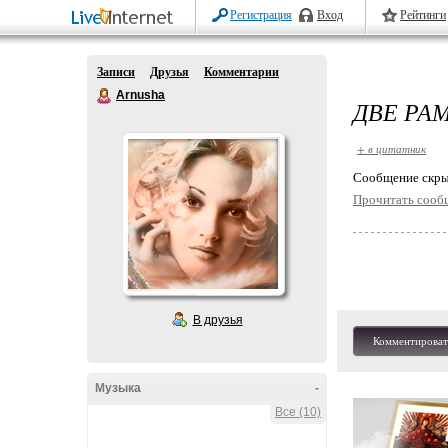
Регистрация
Вход
Рейтинги
Записи
Друзья
Комментарии
Arnusha
ДВЕ РА
+ в цитатник
Cообщение скры
Прочитать сооб
В друзья
Комментироват
Музыка
-
Все (10)