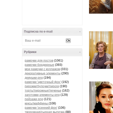
Подписка по e-mail
-
Рубрики
-
рамочки для постов
(1061)
рамочки бордюрные
(393)
мои рамочки с коллажом
(331)
декоративные элементы
(290)
девушки png
(194)
рамочки 'цветочный фон'
(192)
пирожки'булочки'пироги
(190)
торты'пирожные'печенье
(162)
заготовки,элементы png
(129)
пейзажи png
(121)
кексы'маффины
(108)
рамочки 'осенний фон'
(106)
творожная/сырная выпечка
(88)