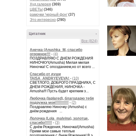
Худ.галерея
(369)
ЦВЕТЫ
(346)
рамочки 'черный фон'
(37)
Это интересно
(290)
Цитатник
-
Все (824)
Анечка (Anushka_M, спасибо
огромное!!!
-
(4)
ПОЗДРАВЛЯЮ С ДНЕМ РОЖДЕНИЯ
НИНОЧКУ!(Arnusha) Милая милая
Ниночка! С опозданием,но от всего ...
Спасибо от души
TAISA_ANDRYEVEVA!
-
(10)
СВЕТЛОГО, ДОБРОГО ПРАЗДНИКА, С
ДНЕМ РОЖДЕНИЯ, НИНОЧКА -
Arnusha!!! Пусть будет крепким з...
Любочка (laplared), благодарю тебя
подружка моя!!!!!!!!!!!
-
(2)
Поздравляю Ниночку (Arnusha) с
днём рождения ...
Лолочка (Lola_malvina), золотце,
спасибо!!!!!!
-
(3)
С днём Рождения, Ниночка!(Аrnusha)
Прими мои самые теплые
поздравления с Днем Рождения! В э...