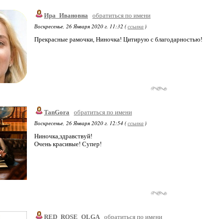
Ира_Ивановна
обратиться по имени
Воскресенье, 26 Января 2020 г. 11:32 (
ссылка
)
Прекрасные рамочки, Ниночка! Цитирую с благодарностью!
TanGora
обратиться по имени
Воскресенье, 26 Января 2020 г. 12:54 (
ссылка
)
Ниночка,здравствуй!
Очень красивые! Супер!
RED_ROSE_OLGA
обратиться по имени