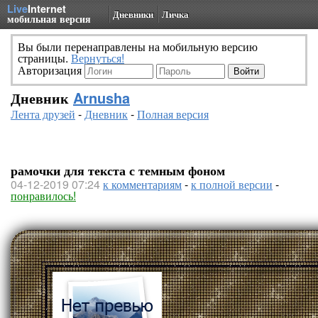
Live
Internet
Дневники
Личка
мобильная версия
Вы были перенаправлены на мобильную версию
страницы.
Вернуться!
Авторизация
Дневник
Arnusha
Лента друзей
-
Дневник
-
Полная версия
рамочки для текста с темным фоном
04-12-2019 07:24
к комментариям
-
к полной версии
-
понравилось!