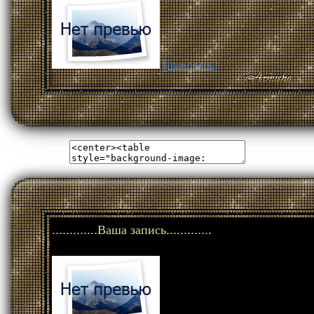
[показать]
.............Ваша запись.............