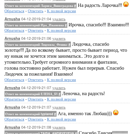
На радость Ларочка!!!
Ответ на комментарий Лариса_Виноградова
#
Обратиться
-
Ответить
-
К полной версии
04-12-2019-21:04
удалить
Arnusha
Ирочка, спасибо!!! Взаимно!!!
Ответ на комментарий Ира_Ивановна
#
Обратиться
-
Ответить
-
К полной версии
04-12-2019-21:06
удалить
Arnusha
Людочка, спасибо
Ответ на комментарий Людмила_Феникс
#
золотце!!! Да по всякому бывает, просто бывает период, что
ну никак не хочется этим заниматься.. Это долго и
утомительно.Требует огромного внимания и фантазии,
голова постоянно работает. Нужен был перерыв. Спасибо
Людочек за пожелания! Взаимно!
Обратиться
-
Ответить
-
К полной версии
04-12-2019-21:07
удалить
Arnusha
Леночка, на радость!
Ответ на комментарий ЕЛЕНА_51
#
Обратиться
-
Ответить
-
К полной версии
04-12-2019-21:07
удалить
Arnusha
Ага, именно так Любаш)))
Ответ на комментарий lyplared
#
Обратиться
-
Ответить
-
К полной версии
04-12-2019-21:08
удалить
Arnusha
Спасибо Таисия!!!!!!!!!!!!!
Ответ на комментарий TAISA_ANDRYEYEVA
#