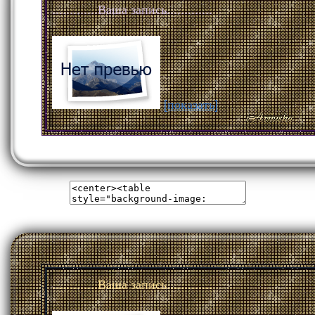
.............Ваша запись.............
[показать]
.............Ваша запись.............