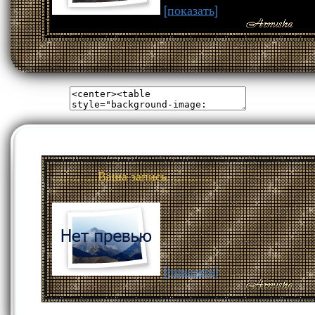
[показать]
.............Ваша запись.............
[показать]