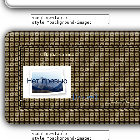
.............Ваша запись.............
[показать]