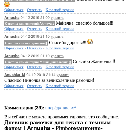
Обратиться
-
Ответить
-
К полной версии
04-12-2019-21:09
удалить
Arnusha
Майечка, спасибо большое!!!
Ответ на комментарий Akmaya
#
Обратиться
-
Ответить
-
К полной версии
04-12-2019-21:10
удалить
Arnusha
Спасибо дорогая!!!
Ответ на комментарий юзи
#
Обратиться
-
Ответить
-
К полной версии
04-12-2019-21:10
удалить
Arnusha
Спасибо Жанночка!!!
Ответ на комментарий Жанна_николаевна
#
Обратиться
-
Ответить
-
К полной версии
04-12-2019-21:14
удалить
Anushka_M
Спасибо Ниночка за великолепные рамочки!
Обратиться
-
Ответить
-
К полной версии
Комментарии (39):
вперёд»
вверх^
Вы сейчас не можете прокомментировать это сообщение.
Дневник рамочки для текста с темным
фоном | Arnusha - Информационно-