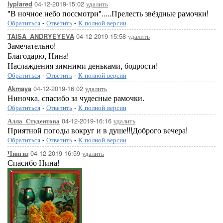
04-12-2019-15:02
удалить
lyplared
"В ночное небо поссмотри".....Прелесть звёздные рамочки!
Обратиться
-
Ответить
-
К полной версии
04-12-2019-15:58
удалить
TAISA_ANDRYEYEVA
Замечательно!
Благодарю, Нина!
Наслаждения зимними деньками, бодрости!
Обратиться
-
Ответить
-
К полной версии
04-12-2019-16:02
удалить
Akmaya
Ниночка, спасибо за чудесные рамочки.
Обратиться
-
Ответить
-
К полной версии
04-12-2019-16:16
удалить
Алла_Студентова
Приятной погоды вокруг и в душе!!!Доброго вечера!
Обратиться
-
Ответить
-
К полной версии
04-12-2019-16:59
удалить
Чингиз
Спасибо Нина!