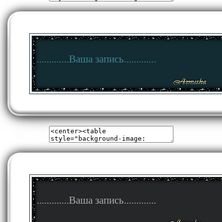
.............Ваша запись.............
.............Ваша запись.............