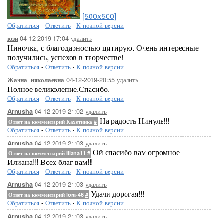
[500x500]
Обратиться
-
Ответить
-
К полной версии
04-12-2019-17:04
удалить
юзи
Ниночка, с благодарностью цитирую. Очень интересные
получились, успехов в творчестве!
Обратиться
-
Ответить
-
К полной версии
04-12-2019-20:55
удалить
Жанна_николаевна
Полное великолепие.Спасибо.
Обратиться
-
Ответить
-
К полной версии
04-12-2019-21:02
удалить
Arnusha
На радость Нинуль!!!
Ответ на комментарий Кахетинка
#
Обратиться
-
Ответить
-
К полной версии
04-12-2019-21:03
удалить
Arnusha
Ой спасибо вам огромное
Ответ на комментарий Iliana11
#
Илиана!!! Всех благ вам!!!
Обратиться
-
Ответить
-
К полной версии
04-12-2019-21:03
удалить
Arnusha
Удачи дорогая!!!
Ответ на комментарий lora-46
#
Обратиться
-
Ответить
-
К полной версии
04-12-2019-21:03
удалить
Arnusha