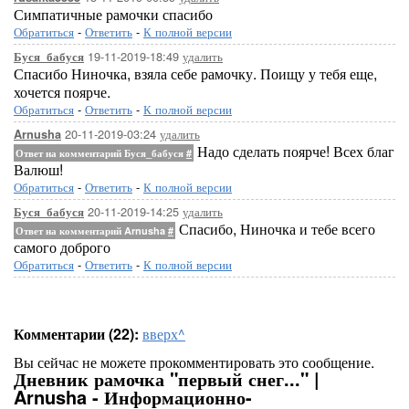
Симпатичные рамочки спасибо
Обратиться
-
Ответить
-
К полной версии
19-11-2019-18:49
удалить
Буся_бабуся
Спасибо Ниночка, взяла себе рамочку. Поищу у тебя еще,
хочется поярче.
Обратиться
-
Ответить
-
К полной версии
20-11-2019-03:24
удалить
Arnusha
Надо сделать поярче! Всех благ
Ответ на комментарий Буся_бабуся
#
Валюш!
Обратиться
-
Ответить
-
К полной версии
20-11-2019-14:25
удалить
Буся_бабуся
Спасибо, Ниночка и тебе всего
Ответ на комментарий Arnusha
#
самого доброго
Обратиться
-
Ответить
-
К полной версии
Комментарии (22):
вверх^
Вы сейчас не можете прокомментировать это сообщение.
Дневник рамочка "первый снег..." |
Arnusha - Информационно-