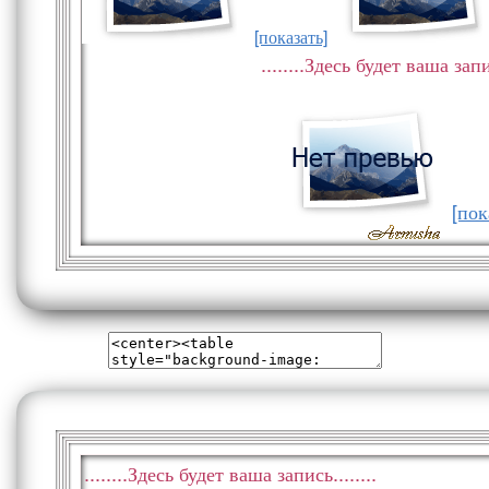
[показать]
........Здесь будет ваша запис
[пок
........Здесь будет ваша запись........