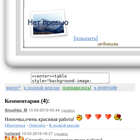
[показать]
вверх^
к полной версии
понравилось!
в evernote
Комментарии (4):
10-03-2019-03:44
удалить
Anushka_M
Ниночка,очень красивая работа!
Обратиться
-
Ответить
-
К полной версии
10-03-2019-18:27
удалить
lyplared
Спасибо за шикарную твою работу!