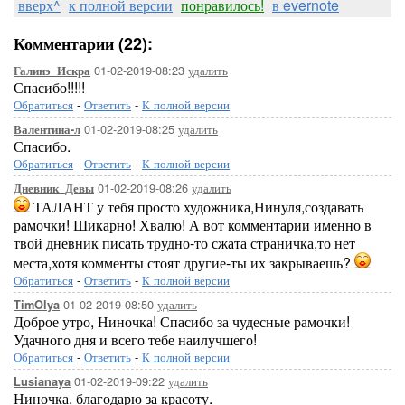
вверх^
к полной версии
понравилось!
в evernote
Комментарии (22):
01-02-2019-08:23
удалить
Галинэ_Искра
Спасибо!!!!!
Обратиться
-
Ответить
-
К полной версии
01-02-2019-08:25
удалить
Валентина-л
Спасибо.
Обратиться
-
Ответить
-
К полной версии
01-02-2019-08:26
удалить
Дневник_Девы
ТАЛАНТ у тебя просто художника,Нинуля,создавать
рамочки! Шикарно! Хвалю! А вот комментарии именно в
твой дневник писать трудно-то сжата страничка,то нет
места,хотя комменты стоят другие-ты их закрываешь?
Обратиться
-
Ответить
-
К полной версии
01-02-2019-08:50
удалить
TimOlya
Доброе утро, Ниночка! Спасибо за чудесные рамочки!
Удачного дня и всего тебе наилучшего!
Обратиться
-
Ответить
-
К полной версии
01-02-2019-09:22
удалить
Lusianaya
Ниночка, благодарю за красоту.