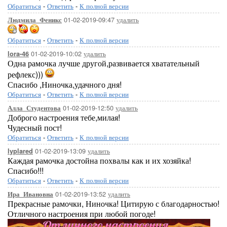
Обратиться
-
Ответить
-
К полной версии
01-02-2019-09:47
удалить
Людмила_Феникс
Обратиться
-
Ответить
-
К полной версии
01-02-2019-10:02
удалить
lora-46
Одна рамочка лучше другой,развивается хватательный
рефлекс)))
Спасибо ,Ниночка,удачного дня!
Обратиться
-
Ответить
-
К полной версии
01-02-2019-12:50
удалить
Алла_Студентова
Доброго настроения тебе,милая!
Чудесный пост!
Обратиться
-
Ответить
-
К полной версии
01-02-2019-13:09
удалить
lyplared
Каждая рамочка достойна похвалы как и их хозяйка!
Спасибо!!!
Обратиться
-
Ответить
-
К полной версии
01-02-2019-13:52
удалить
Ира_Ивановна
Прекрасные рамочки, Ниночка! Цитирую с благодарностью!
Отличного настроения при любой погоде!