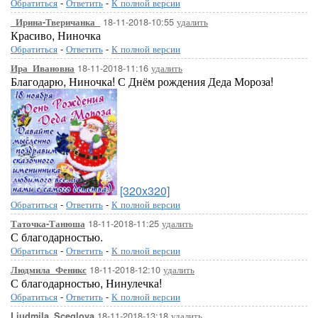
Обратиться
-
Ответить
-
К полной версии
18-11-2018-10:55
удалить
_Ирина-Тверичанка_
Красиво, Ниночка
Обратиться
-
Ответить
-
К полной версии
18-11-2018-11:16
удалить
Ира_Ивановна
Благодарю, Ниночка! С Днём рождения Деда Мороза!
[320x320]
Обратиться
-
Ответить
-
К полной версии
18-11-2018-11:25
удалить
Таточка-Танюша
С благодарностью.
Обратиться
-
Ответить
-
К полной версии
18-11-2018-12:10
удалить
Людмила_Феникс
С благодарностью, Нинулечка!
Обратиться
-
Ответить
-
К полной версии
18-11-2018-13:18
удалить
Liudmila_Sceglova