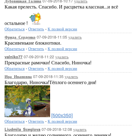
07-09-2018-10:17
удалить
Дубовицкая_Галина
Какая прелесть. Спасибо. И расцветка классная...и всё
остальное !
Обратиться
-
Ответить
-
К полной версии
07-09-2018-11:05
удалить
Фрида_Серденко
Красивенькие блокнотики.
Обратиться
-
Ответить
-
К полной версии
07-09-2018-11:22
удалить
valniko77
Прекрасные рамочки! Спасибо, Ниночка!
Обратиться
-
Ответить
-
К полной версии
07-09-2018-11:35
удалить
Ира_Ивановна
Благодарю, Ниночка!Тёплого осеннего дня!
[500x350]
Обратиться
-
Ответить
-
К полной версии
07-09-2018-12:08
удалить
Liudmila_Sceglova
Благодарю и желаю солнечного, осеннего денечка!