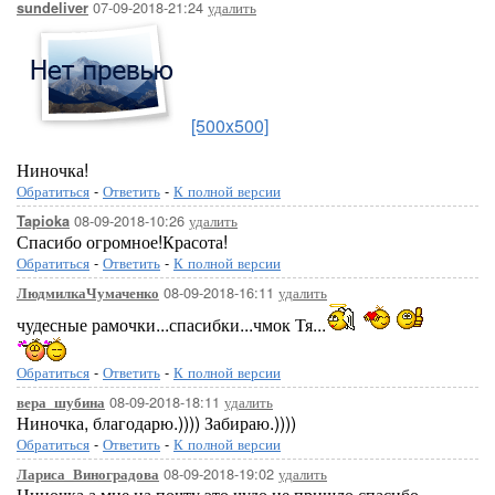
07-09-2018-21:24
удалить
sundeliver
[500x500]
Ниночка!
Обратиться
-
Ответить
-
К полной версии
08-09-2018-10:26
удалить
Tapioka
Спасибо огромное!Красота!
Обратиться
-
Ответить
-
К полной версии
08-09-2018-16:11
удалить
ЛюдмилкаЧумаченко
чудесные рамочки...спасибки...чмок Тя...
Обратиться
-
Ответить
-
К полной версии
08-09-2018-18:11
удалить
вера_шубина
Ниночка, благодарю.)))) Забираю.))))
Обратиться
-
Ответить
-
К полной версии
08-09-2018-19:02
удалить
Лариса_Виноградова
Ниночка,а мне на почту это чудо не пришло,спасибо