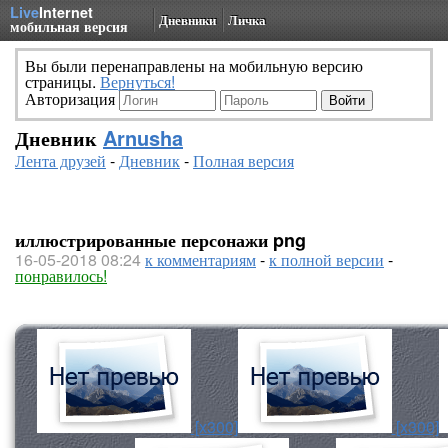
Live
Internet
Дневники
Личка
мобильная версия
Вы были перенаправлены на мобильную версию
страницы.
Вернуться!
Авторизация
Дневник
Arnusha
Лента друзей
-
Дневник
-
Полная версия
иллюстрированные персонажи png
16-05-2018 08:24
к комментариям
-
к полной версии
-
понравилось!
[x300]
[x300]