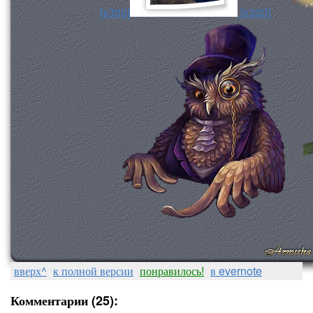
[x300]
[x300]
вверх^
к полной версии
понравилось!
в evernote
Комментарии (25):