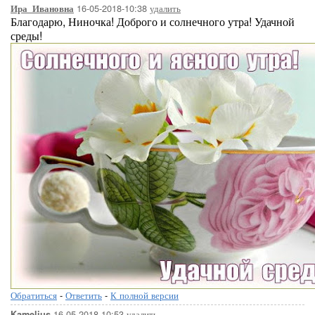
16-05-2018-10:38
удалить
Ира_Ивановна
Благодарю, Ниночка! Доброго и солнечного утра! Удачной
среды!
Обратиться
-
Ответить
-
К полной версии
16-05-2018-10:53
удалить
Kamelius