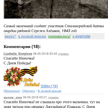
Самый маленький солдат: участник Сталинградской битвы
гвардии рядовой Сережа Алёшков, 1943 год.
вверх^
к полной версии
понравилось!
в evernote
Комментарии (18):
08-05-2018-23:43
удалить
Liudmila_Sceglova
Спасибо Ниночка!
С Днем Победы!
[286x176]
Обратиться
-
Ответить
-
К полной версии
09-05-2018-00:01
удалить
мадам-_тата
Спасибо Ниночка! не слышала про этого мальчика. тут на
днях читала про овчарку Джульбарса! Плакала. С Днем