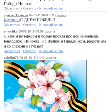
Победы Ниночка!
Обратиться
-
Ответить
-
К полной версии
09-05-2018-00:03
удалить
просто_Татиана
Картинка
С ДНЕМ ПОБЕДЫ!
Обратиться
-
Ответить
-
К полной версии
09-05-2018-00:58
удалить
emuchka
С каким интересом и болью прочла про воина-малыша!
Благодарю, Ниночка, и с Великим Праздником, радостным
и со слезами на глазах!
Обратиться
-
Ответить
-
К полной версии
09-05-2018-01:49
удалить
valniko77