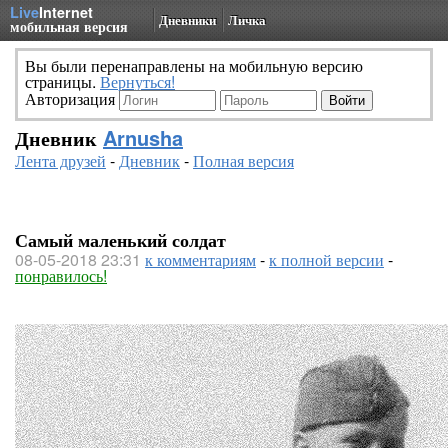
Live
Internet
Дневники
Личка
мобильная версия
Вы были перенаправлены на мобильную версию
страницы.
Вернуться!
Авторизация
Дневник
Arnusha
Лента друзей
-
Дневник
-
Полная версия
Самый маленький солдат
08-05-2018 23:31
к комментариям
-
к полной версии
-
понравилось!