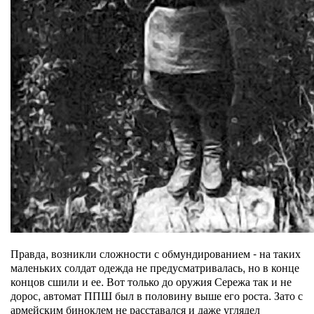
Правда, возникли сложности с обмундированием - на таких
маленьких солдат одежда не предусматривалась, но в конце
концов сшили и ее. Вот только до оружия Сережа так и не
дорос, автомат ППШ был в половину выше его роста. Зато с
армейским биноклем не расставался и даже углядел