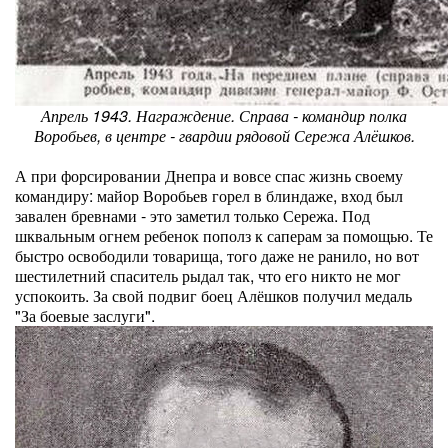
Апрель 1943. Награждение. Справа - командир полка
Воробьев, в центре - гвардии рядовой Сережа Алёшков.
А при форсировании Днепра и вовсе спас жизнь своему
командиру: майор Воробьев горел в блиндаже, вход был
завален бревнами - это заметил только Сережа. Под
шквальным огнем ребенок пополз к саперам за помощью. Те
быстро освободили товарища, того даже не ранило, но вот
шестилетний спаситель рыдал так, что его никто не мог
успокоить. За свой подвиг боец Алёшков получил медаль
"За боевые заслуги".