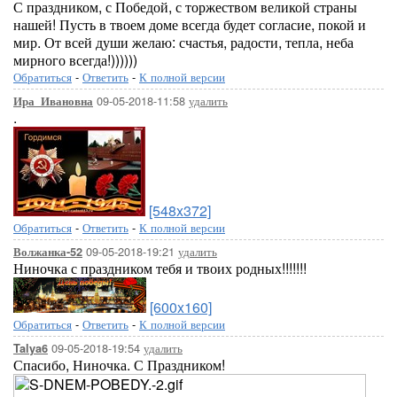
С праздником, с Победой, с торжеством великой страны
нашей! Пусть в твоем доме всегда будет согласие, покой и
мир. От всей души желаю: счастья, радости, тепла, неба
мирного всегда!))))))
Обратиться
-
Ответить
-
К полной версии
09-05-2018-11:58
удалить
Ира_Ивановна
.
[548x372]
Обратиться
-
Ответить
-
К полной версии
09-05-2018-19:21
удалить
Волжанка-52
Ниночка с праздником тебя и твоих родных!!!!!!!
[600x160]
Обратиться
-
Ответить
-
К полной версии
09-05-2018-19:54
удалить
Talya6
Спасибо, Ниночка. С Праздником!