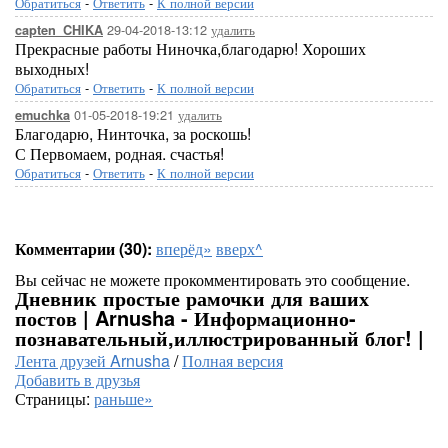
Обратиться
-
Ответить
-
К полной версии
29-04-2018-13:12
удалить
capten_CHIKA
Прекрасные работы Ниночка,благодарю! Хороших
выходных!
Обратиться
-
Ответить
-
К полной версии
01-05-2018-19:21
удалить
emuchka
Благодарю, Нинточка, за роскошь!
С Первомаем, родная. счастья!
Обратиться
-
Ответить
-
К полной версии
Комментарии (30):
вперёд»
вверх^
Вы сейчас не можете прокомментировать это сообщение.
Дневник простые рамочки для ваших
постов | Arnusha - Информационно-
познавательный,иллюстрированный блог! |
Лента друзей Arnusha
/
Полная версия
Добавить в друзья
Страницы:
раньше»