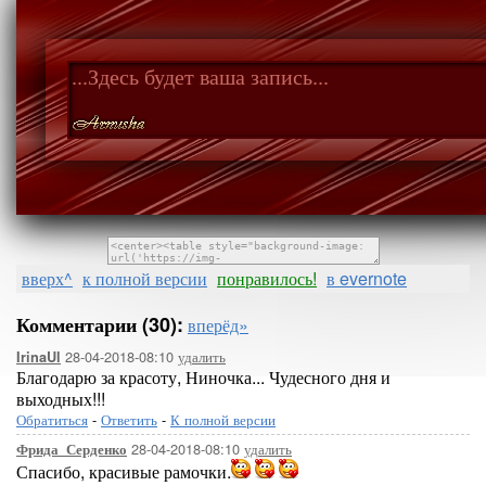
...Здесь будет ваша запись...
вверх^
к полной версии
понравилось!
в evernote
Комментарии (30):
вперёд»
28-04-2018-08:10
удалить
IrinaUl
Благодарю за красоту, Ниночка... Чудесного дня и
выходных!!!
Обратиться
-
Ответить
-
К полной версии
28-04-2018-08:10
удалить
Фрида_Серденко
Спасибо, красивые рамочки.