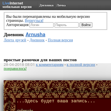
Live
Internet
Дневники
Личка
мобильная версия
Вы были перенаправлены на мобильную версию
страницы.
Вернуться!
Авторизация
Дневник
Arnusha
Лента друзей
-
Дневник
-
Полная версия
простые рамочки для ваших постов
28-04-2018 08:01
к комментариям
-
к полной версии
-
понравилось!
...Здесь будет ваша запись...