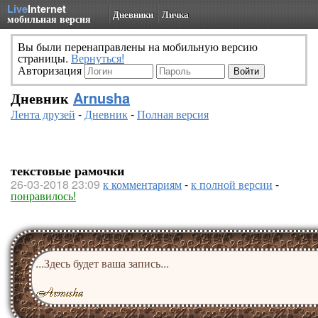
Live
Internet
Дневники
Личка
мобильная версия
Вы были перенаправлены на мобильную версию
страницы.
Вернуться!
Авторизация
Дневник
Arnusha
Лента друзей
-
Дневник
-
Полная версия
текстовые рамочки
26-03-2018 23:09
к комментариям
-
к полной версии
-
понравилось!
...Здесь будет ваша запись...