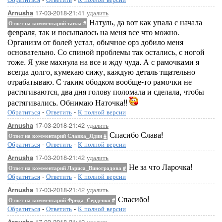
17-03-2018-21:41
удалить
Arnusha
Натуль, да вот как упала с начала
Ответ на комментарий таила
#
февраля, так и посыпалось на меня все что можно.
Организм от болей устал, обычное орз добило меня
основательно. Со спиной проблемы так остались, с ногой
тоже. Я уже махнула на все и жду чуда. А с рамочками я
всегда долго, кумекаю сижу, каждую деталь тщательно
отрабатываю. С таким ободком вообще-то рамочки не
растягиваются, два дня голову поломала и сделала, чтобы
растягивались. Обнимаю Наточка!!
Обратиться
-
Ответить
-
К полной версии
17-03-2018-21:42
удалить
Arnusha
Спасибо Слава!
Ответ на комментарий Славка_Ядин
#
Обратиться
-
Ответить
-
К полной версии
17-03-2018-21:42
удалить
Arnusha
Не за что Ларочка!
Ответ на комментарий Лариса_Виноградова
#
Обратиться
-
Ответить
-
К полной версии
17-03-2018-21:42
удалить
Arnusha
Спасибо!
Ответ на комментарий Фрида_Серденко
#
Обратиться
-
Ответить
-
К полной версии
17-03-2018-21:42
удалить