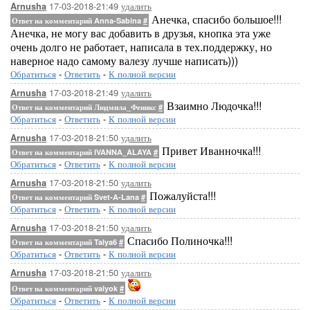
17-03-2018-21:49
удалить
Arnusha
Анечка, спасибо большое!!!
Ответ на комментарий Anna-Sabina
#
Анечка, не могу вас добавить в друзья, кнопка эта уже
очень долго не работает, написала в тех.поддержку, но
наверное надо самому валезу лучше написать)))
Обратиться
-
Ответить
-
К полной версии
17-03-2018-21:49
удалить
Arnusha
Взаимно Людочка!!!
Ответ на комментарий Людмила_Феникс
#
Обратиться
-
Ответить
-
К полной версии
17-03-2018-21:50
удалить
Arnusha
Привет Иванночка!!!
Ответ на комментарий IVANNA_ALAYA
#
Обратиться
-
Ответить
-
К полной версии
17-03-2018-21:50
удалить
Arnusha
Пожалуйста!!!
Ответ на комментарий Svet-A-Lana
#
Обратиться
-
Ответить
-
К полной версии
17-03-2018-21:50
удалить
Arnusha
Спасибо Полиночка!!!
Ответ на комментарий Talya6
#
Обратиться
-
Ответить
-
К полной версии
17-03-2018-21:50
удалить
Arnusha
Ответ на комментарий valyok
#
Обратиться
-
Ответить
-
К полной версии