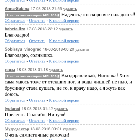
17-03-2018-21:55
удалить
Anna-Sabina
Надеюсь,что скоро все наладится!!
Ответ на комментарий Arnusha
#
Обратиться
-
Ответить
-
К полной версии
17-03-2018-22:12
удалить
babeta-liza
Благодарю!
Обратиться
-
Ответить
-
К полной версии
18-03-2018-00:20
удалить
Sobirayu_vinograd
Благодарю, солнышко.
Обратиться
-
Ответить
-
К полной версии
18-03-2018-01:18
удалить
таила
Выздоравливай, Ниночка! Хотя
Ответ на комментарий Arnusha
#
сама маюсь тоже от отекших ног, и воды лишней не пью, и
бруснику стала кушать, не то, к врачу надо, а я жуть как
боюсь.
Обратиться
-
Ответить
-
К полной версии
18-03-2018-01:42
удалить
lyplared
Прелесть! Спасибо, Нинуля!
Обратиться
-
Ответить
-
К полной версии
18-03-2018-03:21
удалить
Музредактор
Очень симпатичные рамочки!