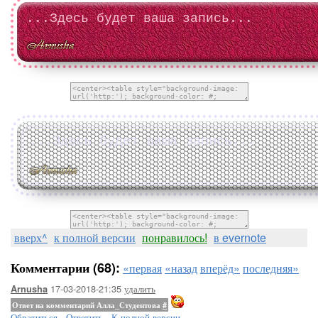
...Здесь будет ваша запись...
...Здесь будет ваша запись...
вверх^
к полной версии
понравилось!
в evernote
Комментарии (68):
«первая
«назад
вперёд»
последняя»
17-03-2018-21:35
удалить
Arnusha
Ответ на комментарий Алла_Студентова
#
Обратиться
-
Ответить
-
К полной версии