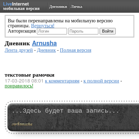
Live
Internet
Дневники
Личка
мобильная версия
Вы были перенаправлены на мобильную версию
страницы.
Вернуться!
Авторизация
Дневник
Arnusha
Лента друзей
-
Дневник
-
Полная версия
текстовые рамочки
17-03-2018 08:01
к комментариям
-
к полной версии
-
понравилось!
...Здесь будет ваша запись...