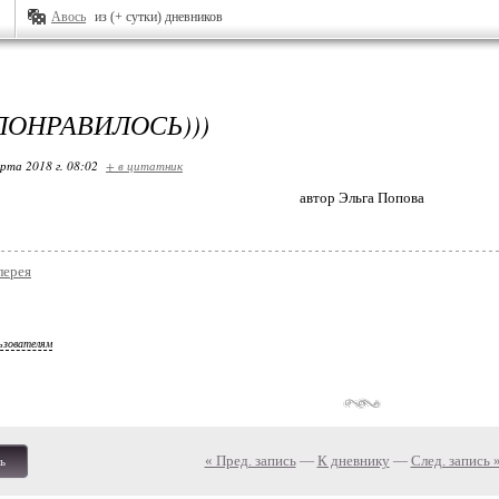
Авось
из (+ сутки) дневников
ПОНРАВИЛОСЬ)))
арта 2018 г. 08:02
+ в цитатник
автор Эльга Попова
лерея
ьзователям
« Пред. запись
—
К дневнику
—
След. запись 
ь