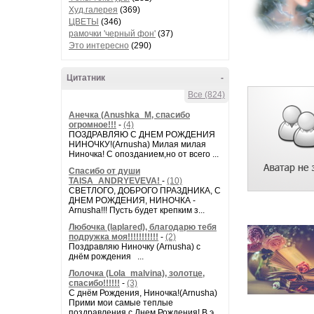
Худ.галерея
(369)
ЦВЕТЫ
(346)
рамочки 'черный фон'
(37)
Это интересно
(290)
Цитатник
-
Все (824)
Анечка (Anushka_M, спасибо
огромное!!!
-
(4)
ПОЗДРАВЛЯЮ С ДНЕМ РОЖДЕНИЯ
НИНОЧКУ!(Arnusha) Милая милая
Ниночка! С опозданием,но от всего ...
Спасибо от души
TAISA_ANDRYEVEVA!
-
(10)
СВЕТЛОГО, ДОБРОГО ПРАЗДНИКА, С
ДНЕМ РОЖДЕНИЯ, НИНОЧКА -
Arnusha!!! Пусть будет крепким з...
Любочка (laplared), благодарю тебя
подружка моя!!!!!!!!!!!
-
(2)
Поздравляю Ниночку (Arnusha) с
днём рождения ...
Лолочка (Lola_malvina), золотце,
спасибо!!!!!!
-
(3)
С днём Рождения, Ниночка!(Аrnusha)
Прими мои самые теплые
поздравления с Днем Рождения! В э...