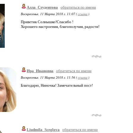
Алла_Студентова
обратиться по имени
Воскресенье, 11 Марта 2018 г. 11:07 (
ссылка
)
Приветик Солнышко!Спасибо !
Хорошего настроения, благополучия, радости!
Ира_Ивановна
обратиться по имени
Воскресенье, 11 Марта 2018 г. 11:56 (
ссылка
)
Благодарю, Ниночка! Замечательный пост!
Liudmila_Sceglova
обратиться по имени