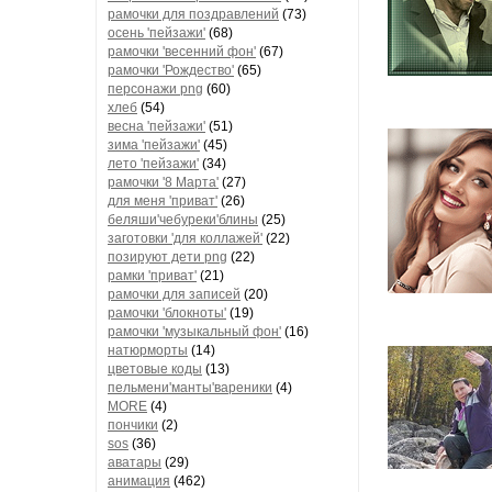
рамочки для поздравлений
(73)
осень 'пейзажи'
(68)
рамочки 'весенний фон'
(67)
рамочки 'Рождество'
(65)
персонажи png
(60)
хлеб
(54)
весна 'пейзажи'
(51)
зима 'пейзажи'
(45)
лето 'пейзажи'
(34)
рамочки '8 Марта'
(27)
для меня 'приват'
(26)
беляши'чебуреки'блины
(25)
заготовки 'для коллажей'
(22)
позируют дети png
(22)
рамки 'приват'
(21)
рамочки для записей
(20)
рамочки 'блокноты'
(19)
рамочки 'музыкальный фон'
(16)
натюрморты
(14)
цветовые коды
(13)
пельмени'манты'вареники
(4)
MORE
(4)
пончики
(2)
sos
(36)
аватары
(29)
анимация
(462)