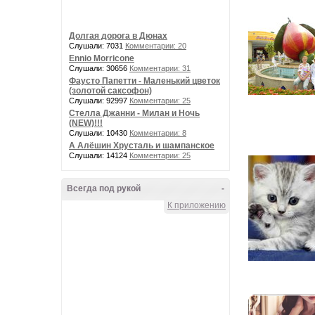
Долгая дорога в Дюнах
Слушали: 7031
Комментарии: 20
Ennio Morricone
Слушали: 30656
Комментарии: 31
Фаусто Папетти - Маленький цветок
(золотой саксофон)
Слушали: 92997
Комментарии: 25
Стелла Джанни - Милан и Ночь
(NEW)!!!
Слушали: 10430
Комментарии: 8
А Алёшин Хрусталь и шампанское
Слушали: 14124
Комментарии: 25
Всегда под рукой
-
К приложению