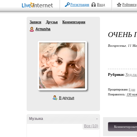
Регистрация
Вход
Рейтинги
Записи
Друзья
Комментарии
Arnusha
ОЧЕНЬ 
Воскресенье, 11 М
Рубрики:
Худ.га
Процитировано
8 раз
Понравилось:
130 пол
В друзья
Музыка
-
Все (10)
Комментироват