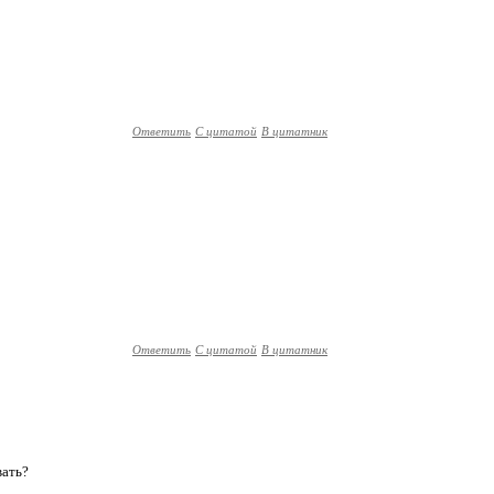
Ответить
С цитатой
В цитатник
Ответить
С цитатой
В цитатник
вать?