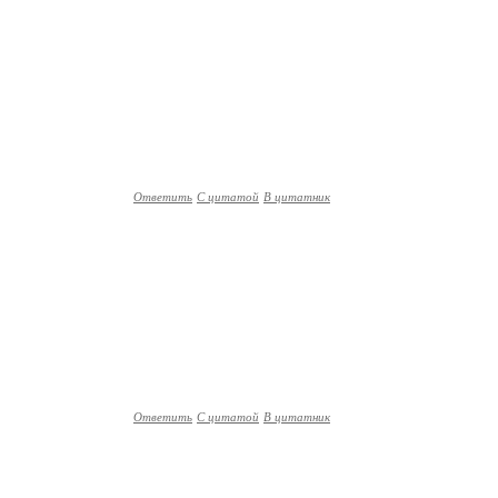
Ответить
С цитатой
В цитатник
Ответить
С цитатой
В цитатник