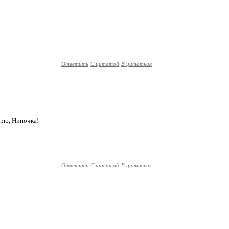
Ответить
С цитатой
В цитатник
арю, Ниночка!
Ответить
С цитатой
В цитатник