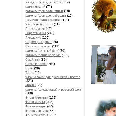
Разделители для текста
(154)
рамки друзей
(71)
рамочки 'фон валентинки'
(18)
рамочки 'фон цвета фуксии'
(15)
Рамочки-золото,серебро
(17)
Рассказы и притчи
(31)
Православие
(46)
Рецепты ЗОЖ
(248)
Рукоделие
(105)
С днём рождения
(25)
Салаты и закуски
(119)
рамочки 'светлый фон'
(70)
рамочки 'синие голубые'
(109)
Смайлики
(89)
Стихи и проза
(284)
Супы
(28)
Тесты
(12)
украшалочки для дневников и постов
(321)
Уроки
(175)
рамочки 'фиолетовый и розовый фон'
(108)
Флеш-картинки
(172)
Флеш-часики
(202)
Флеш-плееры
(47)
Флора и фауна
(65)
Фоны текстуры
(231)