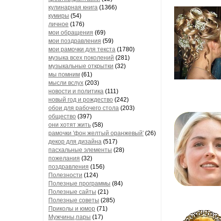
кулинарная книга
(1366)
кумиры
(54)
личное
(176)
мои обращения
(69)
мои поздравления
(59)
мои рамочки для текста
(1780)
музыка всех поколений
(281)
музыкальные открытки
(32)
мы помним
(61)
мысли вслух
(203)
новости и политика
(111)
новый год и рождество
(242)
обои для рабочего стола
(203)
общество
(397)
они хотят жить
(58)
рамочки 'фон желтый оранжевый'
(26)
декор для дизайна
(517)
пасхальные элементы
(28)
пожелания
(32)
поздравления
(156)
Полезности
(124)
Полезные программы
(84)
Полезные сайты
(21)
Полезные советы
(285)
Приколы и юмор
(71)
Мужчины,пары
(17)