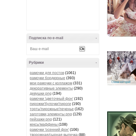
Подписка по e-mail
-
Рубрики
-
рамочки для постов
(1061)
рамочки бордюрные
(393)
мои рамочки с коллажом
(331)
декоративные элементы
(290)
девушки png
(194)
рамочки 'цветочный фон'
(192)
пирожки'булочки'пироги
(190)
торты'пирожные'печенье
(162)
заготовки,элементы png
(129)
пейзажи png
(121)
кексы'маффины
(108)
рамочки 'осенний фон'
(106)
творожная/сырная выпечка
(88)