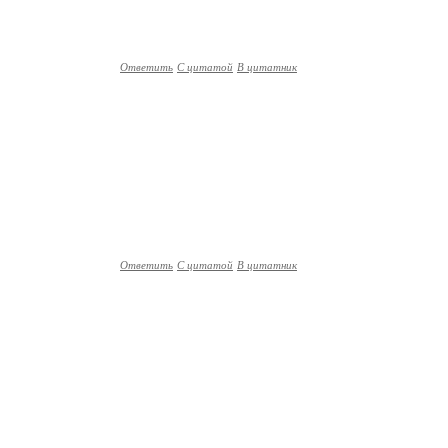
Ответить
С цитатой
В цитатник
Ответить
С цитатой
В цитатник