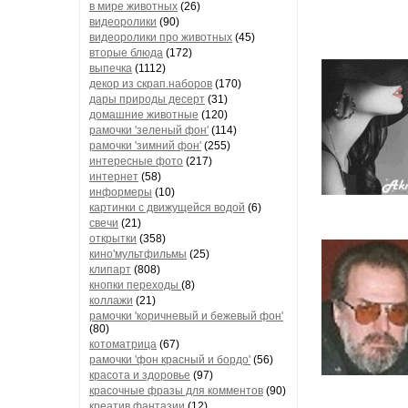
в мире животных
(26)
видеоролики
(90)
видеоролики про животных
(45)
вторые блюда
(172)
выпечка
(1112)
декор из скрап.наборов
(170)
дары природы десерт
(31)
домашние животные
(120)
рамочки 'зеленый фон'
(114)
рамочки 'зимний фон'
(255)
интересные фото
(217)
интернет
(58)
информеры
(10)
картинки с движущейся водой
(6)
свечи
(21)
открытки
(358)
кино'мультфильмы
(25)
клипарт
(808)
кнопки переходы
(8)
коллажи
(21)
рамочки 'коричневый и бежевый фон'
(80)
котоматрица
(67)
рамочки 'фон красный и бордо'
(56)
красота и здоровье
(97)
красочные фразы для комментов
(90)
креатив,фантазии
(12)