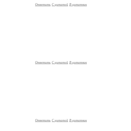
Ответить
С цитатой
В цитатник
Ответить
С цитатой
В цитатник
Ответить
С цитатой
В цитатник