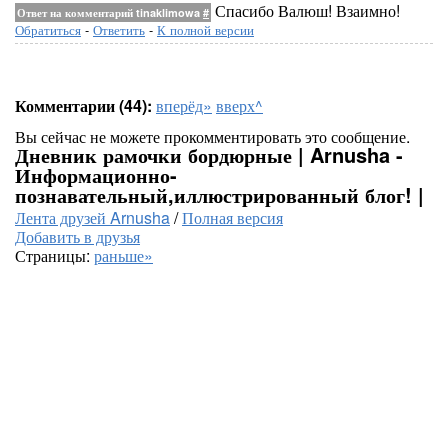
Спасибо Валюш! Взаимно!
Ответ на комментарий tinaklimowa
#
Обратиться
-
Ответить
-
К полной версии
Комментарии (44):
вперёд»
вверх^
Вы сейчас не можете прокомментировать это сообщение.
Дневник рамочки бордюрные | Arnusha -
Информационно-
познавательный,иллюстрированный блог! |
Лента друзей Arnusha
/
Полная версия
Добавить в друзья
Страницы:
раньше»