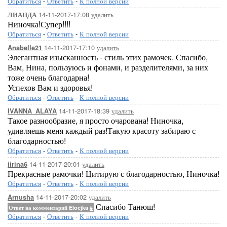
Обратиться
-
Ответить
-
К полной версии
14-11-2017-17:08
удалить
ЛИАНДА
Ниночка!Супер!!!!
Обратиться
-
Ответить
-
К полной версии
14-11-2017-17:10
удалить
Anabelle21
Элегантная изысканность - стиль этих рамочек. Спасибо,
Вам, Нина, пользуюсь и фонами, и разделителями, за них
тоже очень благодарна!
Успехов Вам и здоровья!
Обратиться
-
Ответить
-
К полной версии
14-11-2017-18:39
удалить
IVANNA_ALAYA
Такое разнообразие, я просто очарована! Ниночка,
удивляешь меня каждый раз!Такую красоту забираю с
благодарностью!
Обратиться
-
Ответить
-
К полной версии
14-11-2017-20:01
удалить
iirina6
Прекрасные рамочки! Цитирую с благодарностью, Ниночка!
Обратиться
-
Ответить
-
К полной версии
14-11-2017-20:02
удалить
Arnusha
Спасибо Танюш!
Ответ на комментарий Elocjka
#
Обратиться
-
Ответить
-
К полной версии