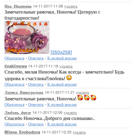
14-11-2017-11:08
удалить
Ира_Ивановна
Замечательные рамочки, Ниночка! Цитирую с
благодарностью!
[350x258]
Обратиться
-
Ответить
-
К полной версии
14-11-2017-11:18
удалить
tinaklimowa
Спасибо, милая Ниночка! Как всегда - замечательно! Будь
здорова и счастлива!!любовь!
Обратиться
-
Ответить
-
К полной версии
14-11-2017-11:21
удалить
Лариса_Виноградова
Замечательные рамочки, Ниночка!
Обратиться
-
Ответить
-
К полной версии
14-11-2017-12:06
удалить
Любовь_фрезе
Спасибо Ниночка..Доброго дня солнышко..
Обратиться
-
Ответить
-
К полной версии
14-11-2017-12:35
удалить
Milena_Svobodova