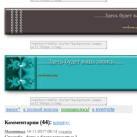
.......Здесь будет 
.......Здесь будет ваша запись......
вверх^
к полной версии
понравилось!
в evernote
Комментарии (44):
вперёд»
14-11-2017-08:14
удалить
Мариникка
Спасибо , беру с благодарностью !