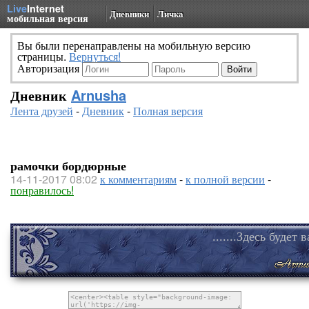
Live
Internet
Дневники
Личка
мобильная версия
Вы были перенаправлены на мобильную версию
страницы.
Вернуться!
Авторизация
Дневник
Arnusha
Лента друзей
-
Дневник
-
Полная версия
рамочки бордюрные
14-11-2017 08:02
к комментариям
-
к полной версии
-
понравилось!
.......Здесь будет 