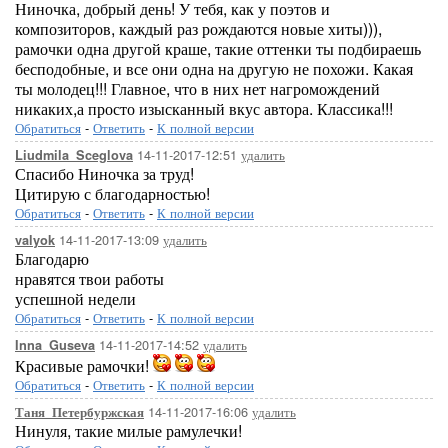
Ниночка, добрый день! У тебя, как у поэтов и
композиторов, каждый раз рождаются новые хиты))),
рамочки одна другой краше, такие оттенки ты подбираешь
бесподобные, и все они одна на другую не похожи. Какая
ты молодец!!! Главное, что в них нет нагромождений
никаких,а просто изысканный вкус автора. Классика!!!
Обратиться
-
Ответить
-
К полной версии
14-11-2017-12:51
удалить
Liudmila_Sceglova
Спасибо Ниночка за труд!
Цитирую с благодарностью!
Обратиться
-
Ответить
-
К полной версии
14-11-2017-13:09
удалить
valyok
Благодарю
нравятся твои работы
успешной недели
Обратиться
-
Ответить
-
К полной версии
14-11-2017-14:52
удалить
Inna_Guseva
Красивые рамочки!
Обратиться
-
Ответить
-
К полной версии
14-11-2017-16:06
удалить
Таня_Петербуржская
Нинуля, такие милые рамулечки!