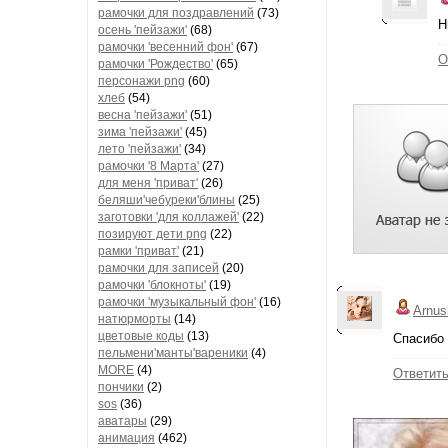
рамочки для поздравлений
(73)
Н
осень 'пейзажи'
(68)
рамочки 'весенний фон'
(67)
О
рамочки 'Рождество'
(65)
персонажи png
(60)
хлеб
(54)
весна 'пейзажи'
(51)
зима 'пейзажи'
(45)
лето 'пейзажи'
(34)
рамочки '8 Марта'
(27)
для меня 'приват'
(26)
беляши'чебуреки'блины
(25)
заготовки 'для коллажей'
(22)
позируют дети png
(22)
рамки 'приват'
(21)
рамочки для записей
(20)
рамочки 'блокноты'
(19)
рамочки 'музыкальный фон'
(16)
Arnus
натюрморты
(14)
цветовые коды
(13)
Спасибо 
пельмени'манты'вареники
(4)
MORE
(4)
Ответит
пончики
(2)
sos
(36)
аватары
(29)
анимация
(462)