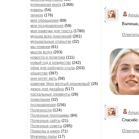
кулинарная книга
(1366)
кумиры
(54)
Arnus
личное
(176)
мои обращения
(69)
Валюша,
мои поздравления
(59)
мои рамочки для текста
(1780)
Ответит
музыка всех поколений
(281)
музыкальные открытки
(32)
мы помним
(61)
мысли вслух
(203)
новости и политика
(111)
новый год и рождество
(242)
обои для рабочего стола
(203)
общество
(397)
они хотят жить
(58)
рамочки 'фон желтый оранжевый'
(26)
декор для дизайна
(517)
пасхальные элементы
(28)
пожелания
(32)
поздравления
(156)
Полезности
(124)
Arnus
Полезные программы
(84)
Спасибо 
Полезные сайты
(21)
Полезные советы
(285)
Ответит
Приколы и юмор
(71)
Мужчины,пары
(17)