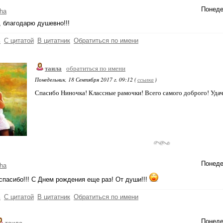
Понеде
ha
 благодарю душевно!!!
ь
С цитатой
В цитатник
Обратиться по имени
таила
обратиться по имени
Понедельник, 18 Сентября 2017 г. 09:12 (
ссылка
)
Спасибо Ниночка! Классные рамочки! Всего самого доброго! Удач
Понеде
ha
спасибо!!! С Днем рождения еще раз! От души!!!
ь
С цитатой
В цитатник
Обратиться по имени
Понеде