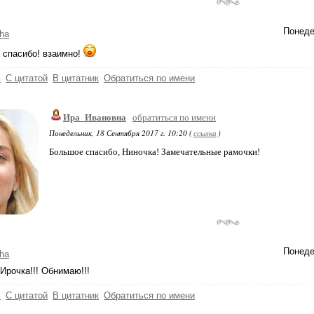
Понеде
ha
 спасибо! взаимно!
ь
С цитатой
В цитатник
Обратиться по имени
Ира_Ивановна
обратиться по имени
Понедельник, 18 Сентября 2017 г. 10:20 (
ссылка
)
Большое спасибо, Ниночка! Замечательные рамочки!
Понеде
ha
Ирочка!!! Обнимаю!!!
ь
С цитатой
В цитатник
Обратиться по имени