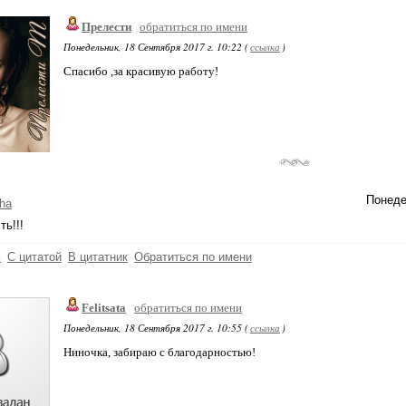
Прелести
обратиться по имени
Понедельник, 18 Сентября 2017 г. 10:22 (
ссылка
)
Спасибо ,за красивую работу!
Понеде
ha
ть!!!
ь
С цитатой
В цитатник
Обратиться по имени
Felitsata
обратиться по имени
Понедельник, 18 Сентября 2017 г. 10:55 (
ссылка
)
Ниночка, забираю с благодарностью!