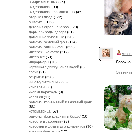
в мире животных
(26)
видеоролики
(90)
видеоролики про животных
(45)
вторые блюда
(172)
выпечка
(1112)
декор из скрап.наборов
(170)
дары природы десерт
(31)
домашние животные
(120)
рамочки 'зеленый фон'
(114)
рамочки 'зимний фон'
(255)
интересные фото
(217)
Arnus
интернет
(58)
Ларочка,
информеры
(10)
картинки с движущейся водой
(6)
свечи
(21)
Ответит
открытки
(358)
кино'мультфильмы
(25)
клипарт
(808)
кнопки переходы
(8)
коллажи
(21)
рамочки 'коричневый и бежевый фон'
(80)
котоматрица
(67)
рамочки 'фон красный и бордо'
(56)
красота и здоровье
(97)
красочные фразы для комментов
(90)
креатив,фантазии
(12)