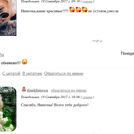
Понедельник, 18 Сентября 2017 г. 09:30 (
ссылка
)
Ниночка,какие красивые!!!!!
не устояла,унесла
Понеде
ha
 обнимаю!!!
ь
С цитатой
В цитатник
Обратиться по имени
tinaklimowa
обратиться по имени
Понедельник, 18 Сентября 2017 г. 10:06 (
ссылка
)
Спасибо, Ниночка! Всего тебе доброго!