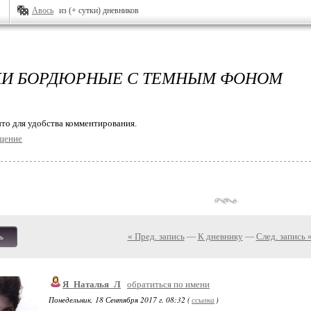
Авось
из (+ сутки) дневников
И БОРДЮРНЫЕ С ТЕМНЫМ ФОНОМ
то для удобства комментирования.
щение
« Пред. запись
—
К дневнику
—
След. запись 
ь
Я_Наталья_Л
обратиться по имени
Понедельник, 18 Сентября 2017 г. 08:32 (
ссылка
)