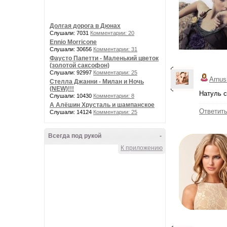
Долгая дорога в Дюнах
Слушали: 7031
Комментарии: 20
Ennio Morricone
Слушали: 30656
Комментарии: 31
Фаусто Папетти - Маленький цветок
(золотой саксофон)
Слушали: 92997
Комментарии: 25
Arnus
Стелла Джанни - Милан и Ночь
(NEW)!!!
Натуль с
Слушали: 10430
Комментарии: 8
А Алёшин Хрусталь и шампанское
Ответит
Слушали: 14124
Комментарии: 25
Всегда под рукой
-
К приложению