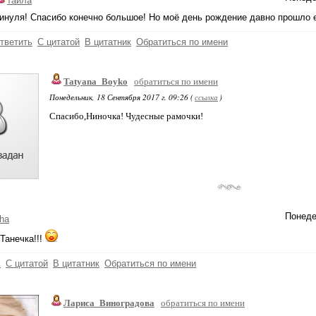
таила
инуля! Спасибо конечно большое! Но моё день рождение давно прошло е
тветить
С цитатой
В цитатник
Обратиться по имени
Tatyana_Boyko
обратиться по имени
Понедельник, 18 Сентября 2017 г. 09:26 (
ссылка
)
Спасибо,Ниночка! Чудесные рамочки!
Понеде
ha
Танечка!!!
ь
С цитатой
В цитатник
Обратиться по имени
Лариса_Виноградова
обратиться по имени