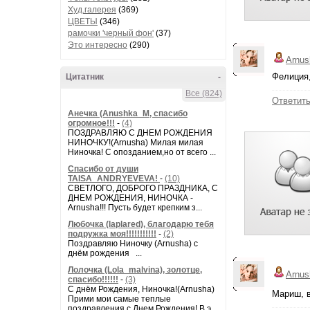
Худ.галерея
(369)
ЦВЕТЫ
(346)
рамочки 'черный фон'
(37)
Это интересно
(290)
Arnus
Фелиция,
Цитатник
-
Все (824)
Ответит
Анечка (Anushka_M, спасибо
огромное!!!
-
(4)
ПОЗДРАВЛЯЮ С ДНЕМ РОЖДЕНИЯ
НИНОЧКУ!(Arnusha) Милая милая
Ниночка! С опозданием,но от всего ...
Спасибо от души
TAISA_ANDRYEVEVA!
-
(10)
СВЕТЛОГО, ДОБРОГО ПРАЗДНИКА, С
ДНЕМ РОЖДЕНИЯ, НИНОЧКА -
Arnusha!!! Пусть будет крепким з...
Любочка (laplared), благодарю тебя
подружка моя!!!!!!!!!!!
-
(2)
Поздравляю Ниночку (Arnusha) с
днём рождения ...
Лолочка (Lola_malvina), золотце,
Arnus
спасибо!!!!!!
-
(3)
С днём Рождения, Ниночка!(Аrnusha)
Мариш, в
Прими мои самые теплые
поздравления с Днем Рождения! В э...