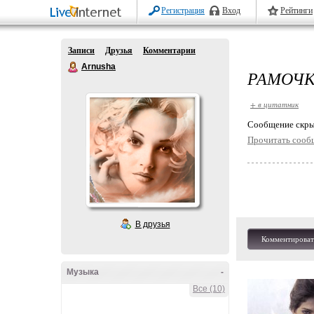
Регистрация
Вход
Рейтинги
Записи
Друзья
Комментарии
Arnusha
РАМОЧК
+ в цитатник
Cообщение скры
Прочитать сооб
В друзья
Комментироват
Музыка
-
Все (10)