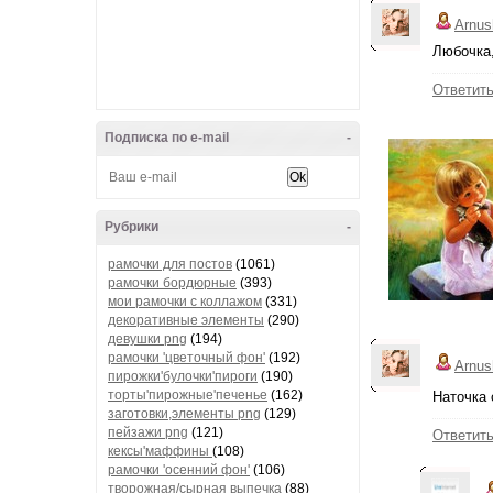
Arnus
Любочка,
Ответит
Подписка по e-mail
-
Рубрики
-
рамочки для постов
(1061)
рамочки бордюрные
(393)
мои рамочки с коллажом
(331)
декоративные элементы
(290)
девушки png
(194)
рамочки 'цветочный фон'
(192)
Arnus
пирожки'булочки'пироги
(190)
торты'пирожные'печенье
(162)
Наточка 
заготовки,элементы png
(129)
пейзажи png
(121)
Ответит
кексы'маффины
(108)
рамочки 'осенний фон'
(106)
творожная/сырная выпечка
(88)