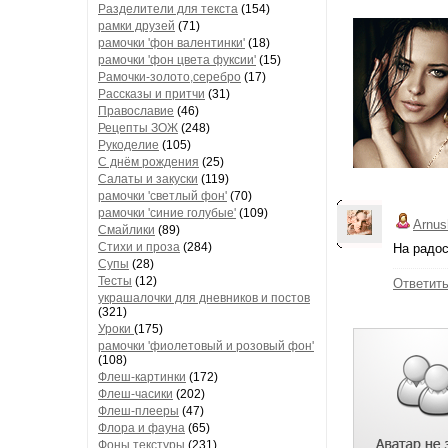
Разделители для текста
(154)
рамки друзей
(71)
рамочки 'фон валентинки'
(18)
рамочки 'фон цвета фуксии'
(15)
Рамочки-золото,серебро
(17)
Рассказы и притчи
(31)
Православие
(46)
Рецепты ЗОЖ
(248)
Рукоделие
(105)
С днём рождения
(25)
Салаты и закуски
(119)
рамочки 'светлый фон'
(70)
рамочки 'синие голубые'
(109)
Arnus
Смайлики
(89)
Стихи и проза
(284)
На радос
Супы
(28)
Тесты
(12)
Ответит
украшалочки для дневников и постов
(321)
Уроки
(175)
рамочки 'фиолетовый и розовый фон'
(108)
Флеш-картинки
(172)
Флеш-часики
(202)
Флеш-плееры
(47)
Флора и фауна
(65)
Фоны текстуры
(231)