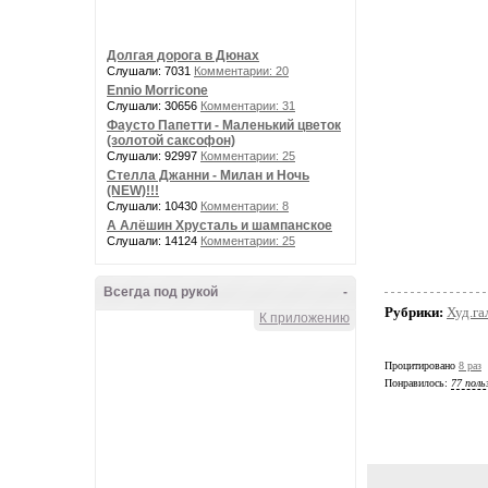
Долгая дорога в Дюнах
Слушали: 7031
Комментарии: 20
Ennio Morricone
Слушали: 30656
Комментарии: 31
Фаусто Папетти - Маленький цветок
(золотой саксофон)
Слушали: 92997
Комментарии: 25
Стелла Джанни - Милан и Ночь
(NEW)!!!
Слушали: 10430
Комментарии: 8
А Алёшин Хрусталь и шампанское
Слушали: 14124
Комментарии: 25
Всегда под рукой
-
Рубрики:
Худ.га
К приложению
Процитировано
8 раз
Понравилось:
77 поль