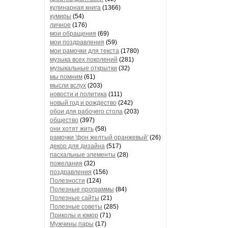
кулинарная книга
(1366)
кумиры
(54)
личное
(176)
мои обращения
(69)
мои поздравления
(59)
мои рамочки для текста
(1780)
музыка всех поколений
(281)
музыкальные открытки
(32)
мы помним
(61)
мысли вслух
(203)
новости и политика
(111)
новый год и рождество
(242)
обои для рабочего стола
(203)
общество
(397)
они хотят жить
(58)
рамочки 'фон желтый оранжевый'
(26)
декор для дизайна
(517)
пасхальные элементы
(28)
пожелания
(32)
поздравления
(156)
Полезности
(124)
Полезные программы
(84)
Полезные сайты
(21)
Полезные советы
(285)
Приколы и юмор
(71)
Мужчины,пары
(17)