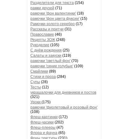
Разделители для текста
(154)
рамки друзей
(71)
рамочки 'фон валентинки'
(18)
рамочки 'фон цвета фуксии'
(15)
Рамочки-золото,серебро
(17)
Рассказы и притчи
(31)
Православие
(46)
Рецепты ЗОЖ
(248)
Рукоделие
(105)
С днём рождения
(25)
Салаты и закуски
(119)
рамочки 'светлый фон'
(70)
рамочки 'синие голубые'
(109)
Смайлики
(89)
Стихи и проза
(284)
Супы
(28)
Тесты
(12)
украшалочки для дневников и постов
(321)
Уроки
(175)
рамочки 'фиолетовый и розовый фон'
(108)
Флеш-картинки
(172)
Флеш-часики
(202)
Флеш-плееры
(47)
Флора и фауна
(65)
Фоны текстуры
(231)