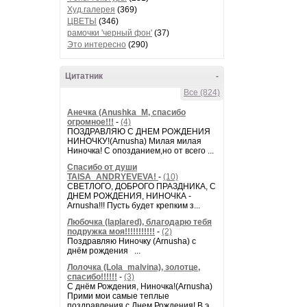
Худ.галерея
(369)
ЦВЕТЫ
(346)
рамочки 'черный фон'
(37)
Это интересно
(290)
Цитатник
-
Все (824)
Анечка (Anushka_M, спасибо
огромное!!!
-
(4)
ПОЗДРАВЛЯЮ С ДНЕМ РОЖДЕНИЯ
НИНОЧКУ!(Arnusha) Милая милая
Ниночка! С опозданием,но от всего ...
Спасибо от души
TAISA_ANDRYEVEVA!
-
(10)
СВЕТЛОГО, ДОБРОГО ПРАЗДНИКА, С
ДНЕМ РОЖДЕНИЯ, НИНОЧКА -
Arnusha!!! Пусть будет крепким з...
Любочка (laplared), благодарю тебя
подружка моя!!!!!!!!!!!
-
(2)
Поздравляю Ниночку (Arnusha) с
днём рождения ...
Лолочка (Lola_malvina), золотце,
спасибо!!!!!!
-
(3)
С днём Рождения, Ниночка!(Аrnusha)
Прими мои самые теплые
поздравления с Днем Рождения! В э...