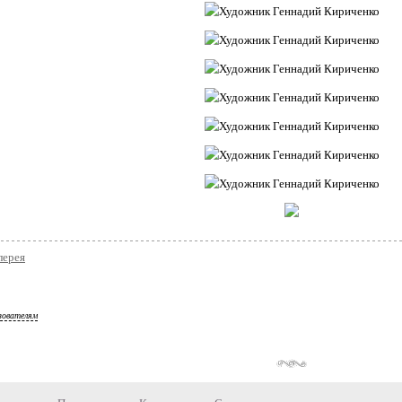
лерея
зователям