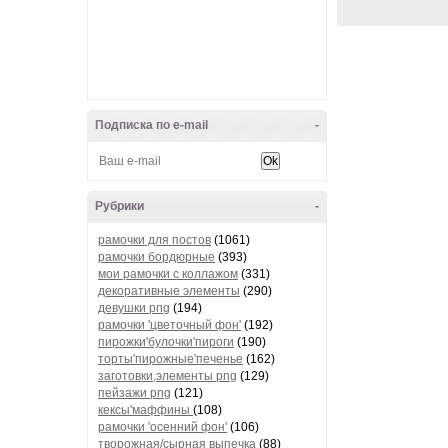
Подписка по e-mail
-
Рубрики
-
рамочки для постов
(1061)
рамочки бордюрные
(393)
мои рамочки с коллажом
(331)
декоративные элементы
(290)
девушки png
(194)
рамочки 'цветочный фон'
(192)
пирожки'булочки'пироги
(190)
торты'пирожные'печенье
(162)
заготовки,элементы png
(129)
пейзажи png
(121)
кексы'маффины
(108)
рамочки 'осенний фон'
(106)
творожная/сырная выпечка
(88)