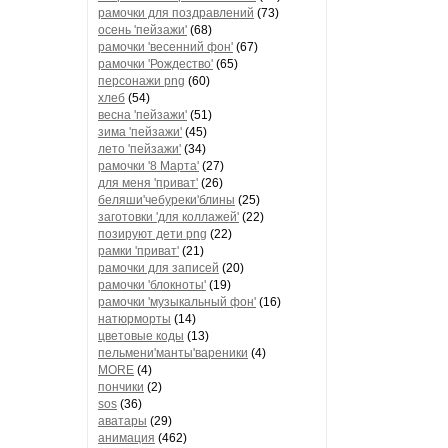
рамочки для поздравлений
(73)
осень 'пейзажи'
(68)
рамочки 'весенний фон'
(67)
рамочки 'Рождество'
(65)
персонажи png
(60)
хлеб
(54)
весна 'пейзажи'
(51)
зима 'пейзажи'
(45)
лето 'пейзажи'
(34)
рамочки '8 Марта'
(27)
для меня 'приват'
(26)
беляши'чебуреки'блины
(25)
заготовки 'для коллажей'
(22)
позируют дети png
(22)
рамки 'приват'
(21)
рамочки для записей
(20)
рамочки 'блокноты'
(19)
рамочки 'музыкальный фон'
(16)
натюрморты
(14)
цветовые коды
(13)
пельмени'манты'вареники
(4)
MORE
(4)
пончики
(2)
sos
(36)
аватары
(29)
анимация
(462)