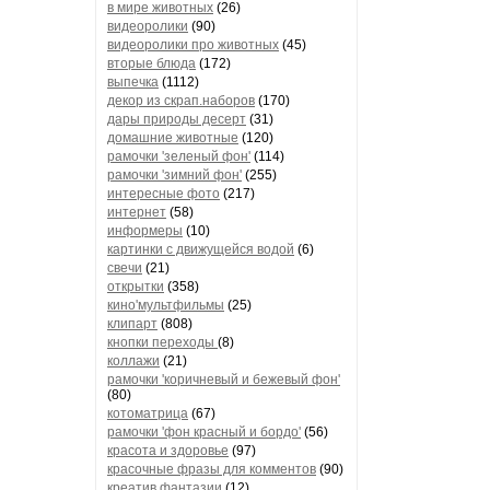
в мире животных
(26)
видеоролики
(90)
видеоролики про животных
(45)
вторые блюда
(172)
выпечка
(1112)
декор из скрап.наборов
(170)
дары природы десерт
(31)
домашние животные
(120)
рамочки 'зеленый фон'
(114)
рамочки 'зимний фон'
(255)
интересные фото
(217)
интернет
(58)
информеры
(10)
картинки с движущейся водой
(6)
свечи
(21)
открытки
(358)
кино'мультфильмы
(25)
клипарт
(808)
кнопки переходы
(8)
коллажи
(21)
рамочки 'коричневый и бежевый фон'
(80)
котоматрица
(67)
рамочки 'фон красный и бордо'
(56)
красота и здоровье
(97)
красочные фразы для комментов
(90)
креатив,фантазии
(12)