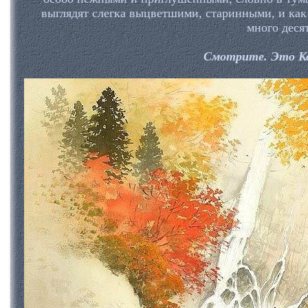
выглядят слегка выцветшими, старинными, и как
много десят
Смотрите. Это Ко