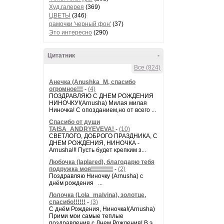
Худ.галерея
(369)
ЦВЕТЫ
(346)
рамочки 'черный фон'
(37)
Это интересно
(290)
Цитатник
-
Все (824)
Анечка (Anushka_M, спасибо
огромное!!!
-
(4)
ПОЗДРАВЛЯЮ С ДНЕМ РОЖДЕНИЯ
НИНОЧКУ!(Arnusha) Милая милая
Ниночка! С опозданием,но от всего ...
Спасибо от души
TAISA_ANDRYEVEVA!
-
(10)
СВЕТЛОГО, ДОБРОГО ПРАЗДНИКА, С
ДНЕМ РОЖДЕНИЯ, НИНОЧКА -
Arnusha!!! Пусть будет крепким з...
Любочка (laplared), благодарю тебя
подружка моя!!!!!!!!!!!
-
(2)
Поздравляю Ниночку (Arnusha) с
днём рождения ...
Лолочка (Lola_malvina), золотце,
спасибо!!!!!!
-
(3)
С днём Рождения, Ниночка!(Аrnusha)
Прими мои самые теплые
поздравления с Днем Рождения! В э...