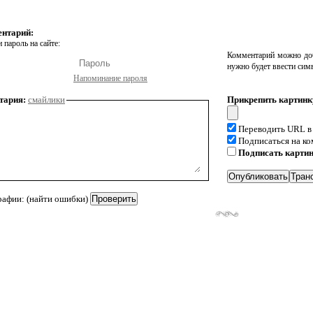
ентарий:
 пароль на сайте:
Комментарий можно доб
нужно будет ввести сим
Напоминание пароля
тария:
смайлики
Прикрепить картинк
Переводить URL в
Подписаться на к
Подписать карти
рафии: (найти ошибки)