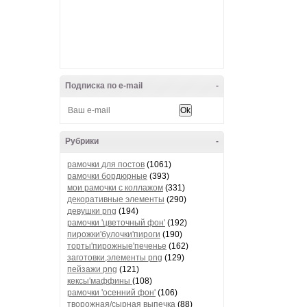
Подписка по e-mail
-
Рубрики
-
рамочки для постов
(1061)
рамочки бордюрные
(393)
мои рамочки с коллажом
(331)
декоративные элементы
(290)
девушки png
(194)
рамочки 'цветочный фон'
(192)
пирожки'булочки'пироги
(190)
торты'пирожные'печенье
(162)
заготовки,элементы png
(129)
пейзажи png
(121)
кексы'маффины
(108)
рамочки 'осенний фон'
(106)
творожная/сырная выпечка
(88)