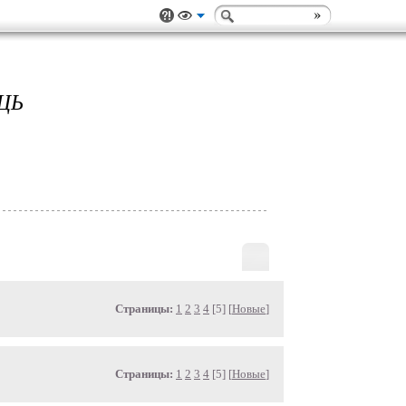
ЩЬ
Страницы:
1
2
3
4
[5] [
Новые
]
Страницы:
1
2
3
4
[5] [
Новые
]