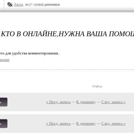
Авось
из (+ сутки) дневников
, КТО В ОНЛАЙНЕ,НУЖНА ВАША ПОМО
то для удобства комментирования.
щение
« Пред. запись
—
К дневнику
—
След. запись »
ь
« Пред. запись
—
К дневнику
—
След. запись »
ь