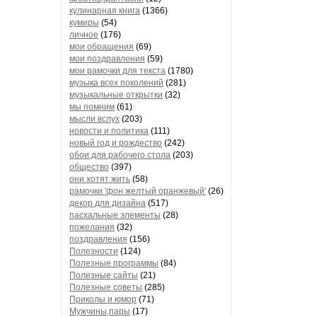
кулинарная книга
(1366)
кумиры
(54)
личное
(176)
мои обращения
(69)
мои поздравления
(59)
мои рамочки для текста
(1780)
музыка всех поколений
(281)
музыкальные открытки
(32)
мы помним
(61)
мысли вслух
(203)
новости и политика
(111)
новый год и рождество
(242)
обои для рабочего стола
(203)
общество
(397)
они хотят жить
(58)
рамочки 'фон желтый оранжевый'
(26)
декор для дизайна
(517)
пасхальные элементы
(28)
пожелания
(32)
поздравления
(156)
Полезности
(124)
Полезные программы
(84)
Полезные сайты
(21)
Полезные советы
(285)
Приколы и юмор
(71)
Мужчины,пары
(17)