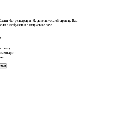
авить без регистрации. На дополнительной странице Вам
волы с изображения в специальное поле.
у:
 ссылку
омментарии
нку