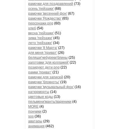
рамочки для поздравлений
(73)
осень 'пейзажи'
(68)
рамочки 'весенний фон'
(67)
рамочки 'Рождество'
(65)
персонажи png
(60)
хлеб
(54)
весна 'пейзажи'
(51)
зима 'пейзажи'
(45)
лето 'пейзажи'
(34)
рамочки '8 Марта'
(27)
для меня 'приват'
(26)
беляши'чебуреки'блины
(25)
заготовки 'для коллажей'
(22)
позируют дети png
(22)
рамки 'приват'
(21)
рамочки для записей
(20)
рамочки 'блокноты'
(19)
рамочки 'музыкальный фон'
(16)
натюрморты
(14)
цветовые коды
(13)
пельмени'манты'вареники
(4)
MORE
(4)
пончики
(2)
sos
(36)
аватары
(29)
анимация
(462)