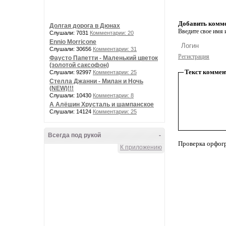
Добавить комм
Долгая дорога в Дюнах
Введите свое имя и
Слушали: 7031
Комментарии: 20
Ennio Morricone
Слушали: 30656
Комментарии: 31
Регистрация
Фаусто Папетти - Маленький цветок
(золотой саксофон)
Текст коммен
Слушали: 92997
Комментарии: 25
Стелла Джанни - Милан и Ночь
(NEW)!!!
Слушали: 10430
Комментарии: 8
А Алёшин Хрусталь и шампанское
Слушали: 14124
Комментарии: 25
Всегда под рукой
-
Проверка орфог
К приложению