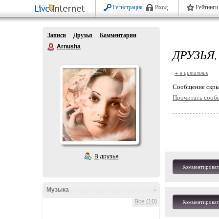
Регистрация
Вход
Рейтинги
Записи
Друзья
Комментарии
Arnusha
ДРУЗЬЯ
+ в цитатник
Cообщение скры
Прочитать сооб
В друзья
Комментироват
Музыка
-
Все (10)
Комментироват