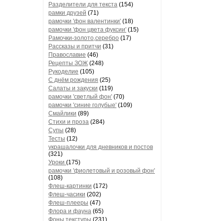
Разделители для текста
(154)
рамки друзей
(71)
рамочки 'фон валентинки'
(18)
рамочки 'фон цвета фуксии'
(15)
Рамочки-золото,серебро
(17)
Рассказы и притчи
(31)
Православие
(46)
Рецепты ЗОЖ
(248)
Рукоделие
(105)
С днём рождения
(25)
Салаты и закуски
(119)
рамочки 'светлый фон'
(70)
рамочки 'синие голубые'
(109)
Смайлики
(89)
Стихи и проза
(284)
Супы
(28)
Тесты
(12)
украшалочки для дневников и постов
(321)
Уроки
(175)
рамочки 'фиолетовый и розовый фон'
(108)
Флеш-картинки
(172)
Флеш-часики
(202)
Флеш-плееры
(47)
Флора и фауна
(65)
Фоны текстуры
(231)