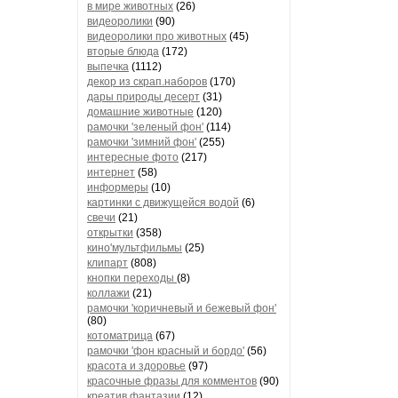
в мире животных
(26)
видеоролики
(90)
видеоролики про животных
(45)
вторые блюда
(172)
выпечка
(1112)
декор из скрап.наборов
(170)
дары природы десерт
(31)
домашние животные
(120)
рамочки 'зеленый фон'
(114)
рамочки 'зимний фон'
(255)
интересные фото
(217)
интернет
(58)
информеры
(10)
картинки с движущейся водой
(6)
свечи
(21)
открытки
(358)
кино'мультфильмы
(25)
клипарт
(808)
кнопки переходы
(8)
коллажи
(21)
рамочки 'коричневый и бежевый фон'
(80)
котоматрица
(67)
рамочки 'фон красный и бордо'
(56)
красота и здоровье
(97)
красочные фразы для комментов
(90)
креатив,фантазии
(12)