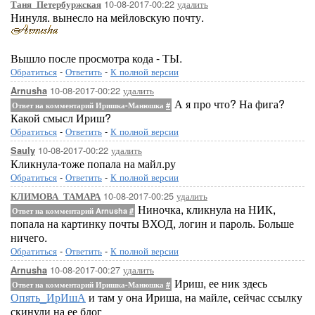
10-08-2017-00:22
удалить
Таня_Петербуржская
Нинуля. вынесло на мейловскую почту.
Вышло после просмотра кода - ТЫ.
Обратиться
-
Ответить
-
К полной версии
10-08-2017-00:22
удалить
Arnusha
А я про что? На фига?
Ответ на комментарий Иришка-Манюшка
#
Какой смысл Ириш?
Обратиться
-
Ответить
-
К полной версии
10-08-2017-00:22
удалить
Sauly
Кликнула-тоже попала на майл.ру
Обратиться
-
Ответить
-
К полной версии
10-08-2017-00:25
удалить
КЛИМОВА_ТАМАРА
Ниночка, кликнула на НИК,
Ответ на комментарий Arnusha
#
попала на картинку почты ВХОД, логин и пароль. Больше
ничего.
Обратиться
-
Ответить
-
К полной версии
10-08-2017-00:27
удалить
Arnusha
Ириш, ее ник здесь
Ответ на комментарий Иришка-Манюшка
#
Опять_ИрИшА
и там у она Ириша, на майле, сейчас ссылку
скинули на ее блог