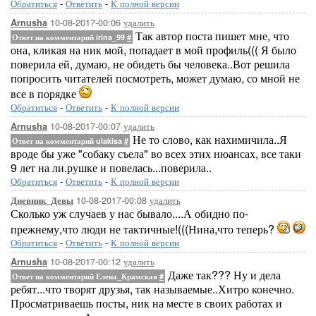
Обратиться
-
Ответить
-
К полной версии
10-08-2017-00:06
удалить
Arnusha
Так автор поста пишет мне, что
Ответ на комментарий irina_99
#
она, кликая на ник мой, попадает в мой профиль((( Я было
поверила ей, думаю, не обидеть бы человека..Вот решила
попросить читателей посмотреть, может думаю, со мной не
все в порядке
Обратиться
-
Ответить
-
К полной версии
10-08-2017-00:07
удалить
Arnusha
Не то слово, как нахимичила..Я
Ответ на комментарий ulakisa
#
вроде бы уже "собаку съела" во всех этих нюансах, все таки
9 лет на ли.рушке и повелась...поверила..
Обратиться
-
Ответить
-
К полной версии
10-08-2017-00:08
удалить
Дневник_Девы
Сколько уж случаев у нас бывало....А обидно по-
прежнему,что люди не тактичные!(((Нина,что теперь?
Обратиться
-
Ответить
-
К полной версии
10-08-2017-00:12
удалить
Arnusha
Даже так??? Ну и дела
Ответ на комментарий Елена_Крамская
#
ребят...что творят друзья, так называемые..Хитро конечно.
Просматриваешь посты, ник на месте в своих работах и