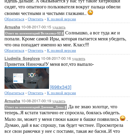
идешь дальше. А оказывается у нас тут такие хитрюшки
сидят, что опытного пользователя вокруг пальца обвели
своими честными и чистыми глазками..
Обратиться
-
Ответить
-
К полной версии
10-08-2017-00:15
удалить
Arnusha
Солнышко, а все туда же и
Ответ на комментарий Волжанка-52
#
попали. Кроме самой Иры, которая пытается меня убедить,
что она попадает именно ко мне. Класс!!!
Обратиться
-
Ответить
-
К полной версии
10-08-2017-00:16
удалить
Liudmila_Sceglova
Приветик Ниночка!У меня вот,что выпало-
[698x343]
Обратиться
-
Ответить
-
К полной версии
10-08-2017-00:19
удалить
Arnusha
Да не знаю золотце, что
Ответ на комментарий Дневник_Девы
#
теперь..Я кстати тактично ее спросила, боялась обидеть.
Мало ли, может у меня глюки какие в башке появились
.
Думаю, дай я вас спрошу, так будет честнее. Просмотрела
все свои рамочки у нее с постами, такая же басня..И что