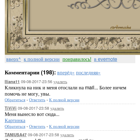
вверх^
к полной версии
понравилось!
в evernote
Комментарии (198):
вперёд»
последняя»
09-08-2017-23:56
удалить
Iliana11
Кликнула на ник и меня отослали на mail... Более ничем
помочь не могу, увы.
Обратиться
-
Ответить
-
К полной версии
09-08-2017-23:58
удалить
TiViVi
Меня вынесло вот сюда...
Картинка
Обратиться
-
Ответить
-
К полной версии
09-08-2017-23:58
удалить
TANIUSA47