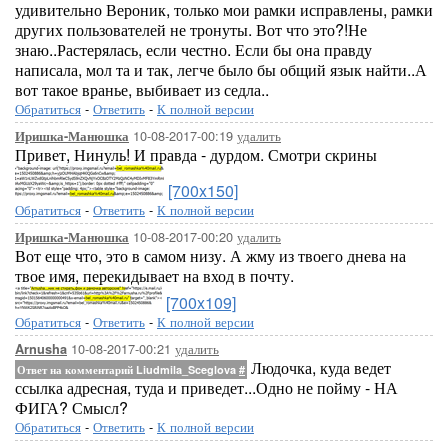
удивительно Вероник, только мои рамки исправлены, рамки
других пользователей не тронуты. Вот что это?!Не
знаю..Растерялась, если честно. Если бы она правду
написала, мол та и так, легче было бы общий язык найти..А
вот такое вранье, выбивает из седла..
Обратиться
-
Ответить
-
К полной версии
10-08-2017-00:19
удалить
Иришка-Манюшка
Привет, Нинуль! И правда - дурдом. Смотри скрины
[700x150]
Обратиться
-
Ответить
-
К полной версии
10-08-2017-00:20
удалить
Иришка-Манюшка
Вот еще что, это в самом низу. А жму из твоего днева на
твое имя, перекидывает на вход в почту.
[700x109]
Обратиться
-
Ответить
-
К полной версии
10-08-2017-00:21
удалить
Arnusha
Людочка, куда ведет
Ответ на комментарий Liudmila_Sceglova
#
ссылка адресная, туда и приведет...Одно не пойму - НА
ФИГА? Смысл?
Обратиться
-
Ответить
-
К полной версии