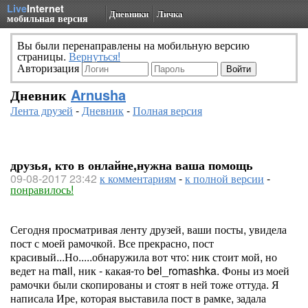
Live
Internet
Дневники
Личка
мобильная версия
Вы были перенаправлены на мобильную версию
страницы.
Вернуться!
Авторизация
Дневник
Arnusha
Лента друзей
-
Дневник
-
Полная версия
друзья, кто в онлайне,нужна ваша помощь
09-08-2017 23:42
к комментариям
-
к полной версии
-
понравилось!
Сегодня просматривая ленту друзей, ваши посты, увидела
пост с моей рамочкой. Все прекрасно, пост
красивый...Но.....обнаружила вот что: ник стоит мой, но
ведет на mail, ник - какая-то bel_romashka. Фоны из моей
рамочки были скопированы и стоят в ней тоже оттуда. Я
написала Ире, которая выставила пост в рамке, задала