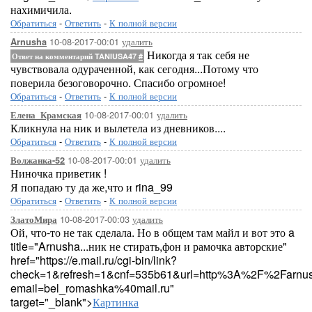
нахимичила.
Обратиться
-
Ответить
-
К полной версии
10-08-2017-00:01
удалить
Arnusha
Никогда я так себя не
Ответ на комментарий TANIUSA47
#
чувствовала одураченной, как сегодня...Потому что
поверила безоговорочно. Спасибо огромное!
Обратиться
-
Ответить
-
К полной версии
10-08-2017-00:01
удалить
Елена_Крамская
Кликнула на ник и вылетела из дневников....
Обратиться
-
Ответить
-
К полной версии
10-08-2017-00:01
удалить
Волжанка-52
Ниночка приветик !
Я попадаю ту да же,что и rina_99
Обратиться
-
Ответить
-
К полной версии
10-08-2017-00:03
удалить
ЗлатоМира
Ой, что-то не так сделала. Но в общем там майл и вот это a
title="Arnusha...ник не стирать,фон и рамочка авторские"
href="https://e.mail.ru/cgi-bin/link?
check=1&refresh=1&cnf=535b61&url=http%3A%2F%2Farnu
email=bel_romashka%40mail.ru"
target="_blank">
Картинка