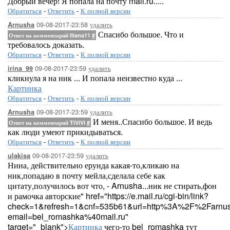
Добрый вечер! Я попала на почту mail.ru.....
Обратиться
-
Ответить
-
К полной версии
09-08-2017-23:58
удалить
Arnusha
Спасибо большое. Что и
Ответ на комментарий Iliana11
#
требовалось доказать.
Обратиться
-
Ответить
-
К полной версии
09-08-2017-23:59
удалить
irina_99
кликнула я на ник ... И попала неизвестно куда ...
Картинка
Обратиться
-
Ответить
-
К полной версии
09-08-2017-23:59
удалить
Arnusha
И меня..Спасибо большое. И ведь
Ответ на комментарий TiViVi
#
как люди умеют прикидываться.
Обратиться
-
Ответить
-
К полной версии
09-08-2017-23:59
удалить
ulakisa
Нина, действительно ерунда какая-то,кликаю на
ник,попадаю в почту мейла,сделала себе как
цитату,получилось вот что, - Arnusha...ник не стирать,фон
и рамочка авторские" href="https://e.mail.ru/cgi-bin/link?
check=1&refresh=1&cnf=535b61&url=http%3A%2F%2Farnu
email=bel_romashka%40mail.ru"
target="_blank">
Картинка
чего-то bel_romashka тут