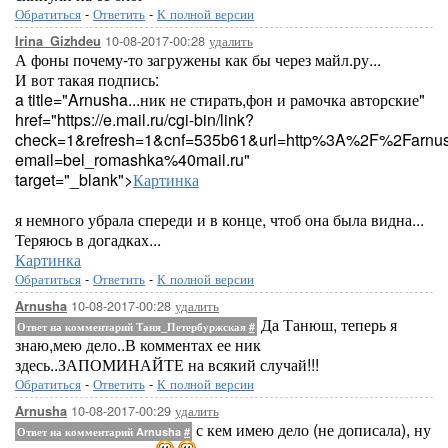
Обратиться
-
Ответить
-
К полной версии
10-08-2017-00:28
удалить
Irina_Gizhdeu
А фоны почему-то загружены как бы через майл.ру...
И вот такая подпись:
a title="Arnusha...ник не стирать,фон и рамочка авторские"
href="https://e.mail.ru/cgi-bin/link?
check=1&refresh=1&cnf=535b61&url=http%3A%2F%2Farnu
email=bel_romashka%40mail.ru"
target="_blank">
Картинка
я немного убрала спереди и в конце, чтоб она была видна...
Теряюсь в догадках...
Картинка
Обратиться
-
Ответить
-
К полной версии
10-08-2017-00:28
удалить
Arnusha
Да Танюш, теперь я
Ответ на комментарий Таня_Петербуржская
#
знаю,мею дело..В комментах ее ник
здесь..ЗАПОМИНАЙТЕ на всякий случай!!!
Обратиться
-
Ответить
-
К полной версии
10-08-2017-00:29
удалить
Arnusha
с кем имею дело (не дописала), ну
Ответ на комментарий Arnusha
#