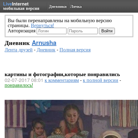
Live
Internet
Дневники
Личка
мобильная версия
Вы были перенаправлены на мобильную версию
страницы.
Вернуться!
Авторизация
Дневник
Arnusha
Лента друзей
-
Дневник
-
Полная версия
картины и фотографии,которые понравились
02-07-2017 08:01
к комментариям
-
к полной версии
-
понравилось!