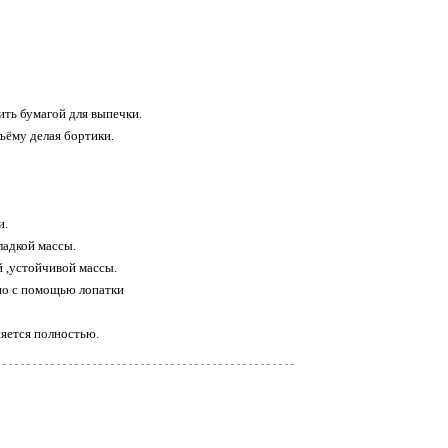
ть бумагой для выпечки.
ъёму делая бортики.
и.
ладкой массы.
й ,устойчивой массы.
но с помощью лопатки
яется полностью.
ов.
середина будет
дильнике (желательно