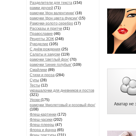
Разделители для текста
(154)
рамки друзей
(71)
рамочки 'фон валентинки'
(18)
рамочки 'фон цвета фуксии'
(15)
Рамочки-золото,серебро
(17)
Рассказы и притчи
(31)
Православие
(46)
Рецепты ЗОЖ
(248)
Рукоделие
(105)
С днём рождения
(25)
Салаты и закуски
(119)
рамочки 'светлый фон'
(70)
рамочки 'синие голубые'
(109)
Смайлики
(89)
Стихи и проза
(284)
Супы
(28)
Тесты
(12)
украшалочки для дневников и постов
(321)
Уроки
(175)
рамочки 'фиолетовый и розовый фон'
(108)
Флеш-картинки
(172)
Флеш-часики
(202)
Флеш-плееры
(47)
Флора и фауна
(65)
Фоны текстуры
(231)