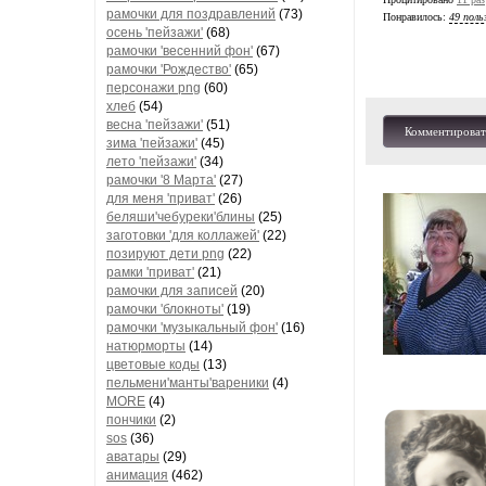
рамочки для поздравлений
(73)
Понравилось:
49 поль
осень 'пейзажи'
(68)
рамочки 'весенний фон'
(67)
рамочки 'Рождество'
(65)
персонажи png
(60)
хлеб
(54)
весна 'пейзажи'
(51)
Комментироват
зима 'пейзажи'
(45)
лето 'пейзажи'
(34)
рамочки '8 Марта'
(27)
для меня 'приват'
(26)
беляши'чебуреки'блины
(25)
заготовки 'для коллажей'
(22)
позируют дети png
(22)
рамки 'приват'
(21)
рамочки для записей
(20)
рамочки 'блокноты'
(19)
рамочки 'музыкальный фон'
(16)
натюрморты
(14)
цветовые коды
(13)
пельмени'манты'вареники
(4)
MORE
(4)
пончики
(2)
sos
(36)
аватары
(29)
анимация
(462)