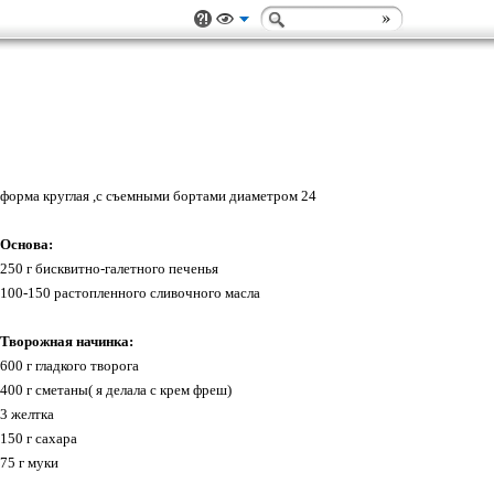
форма круглая ,с съемными бортами диаметром 24
Основа:
250 г бисквитно-галетного печенья
100-150 растопленного сливочного масла
Творожная начинка:
600 г гладкого творога
400 г сметаны( я делала с крем фреш)
3 желтка
150 г сахара
75 г муки