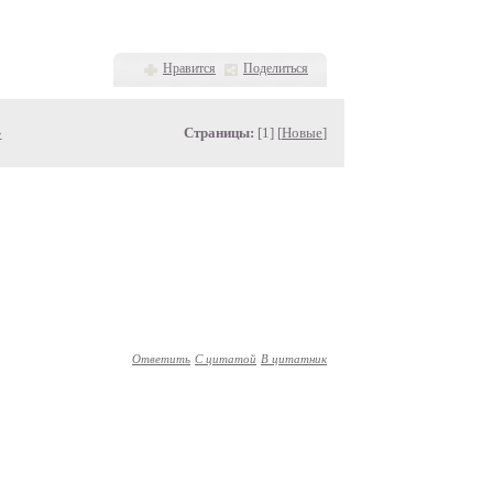
рой.
Нравится
Поделиться
»
Страницы:
[1] [
Новые
]
Ответить
С цитатой
В цитатник