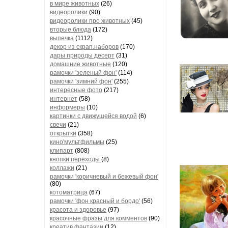
в мире животных
(26)
видеоролики
(90)
видеоролики про животных
(45)
вторые блюда
(172)
выпечка
(1112)
декор из скрап.наборов
(170)
дары природы десерт
(31)
домашние животные
(120)
рамочки 'зеленый фон'
(114)
рамочки 'зимний фон'
(255)
интересные фото
(217)
интернет
(58)
информеры
(10)
картинки с движущейся водой
(6)
свечи
(21)
открытки
(358)
кино'мультфильмы
(25)
клипарт
(808)
кнопки переходы
(8)
коллажи
(21)
рамочки 'коричневый и бежевый фон'
(80)
котоматрица
(67)
рамочки 'фон красный и бордо'
(56)
красота и здоровье
(97)
красочные фразы для комментов
(90)
креатив,фантазии
(12)