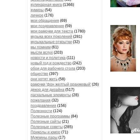
кулинарная книга
(1366)
кумиры
(54)
личное
(176)
мои обращения
(69)
мои поздравления
(59)
мои рамочки для текста
(1780)
музыка всех поколений
(281)
музыкальные открытки
(32)
мы помним
(61)
мысли вслух
(203)
новости и политика
(111)
новый год и рождество
(242)
обои для рабочего стола
(203)
общество
(397)
они хотят жить
(58)
рамочки 'фон желтый оранжевый'
(26)
декор для дизайна
(517)
пасхальные элементы
(28)
пожелания
(32)
поздравления
(156)
Полезности
(124)
Полезные программы
(84)
Полезные сайты
(21)
Полезные советы
(285)
Приколы и юмор
(71)
Мужчины,пары
(17)