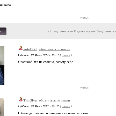
зователям
Маскарпоне взбиваем с сливками и сахарной пуд
Покрываем бока и верх торта.
Украшаем пожеланию.
« Пред. запись
—
К дневнику
—
След. запись 
ь
[="http://vitoria.livejournal.com/"]
vata1951
обратиться по имени
Суббота, 01 Июля 2017 г. 08:16 (
ссылка
)
Спасибо! Это не сложно, возьму себе.
TimOlya
обратиться по имени
Суббота, 01 Июля 2017 г. 08:36 (
ссылка
)
С благодарностью и наилучшими пожеланиями !