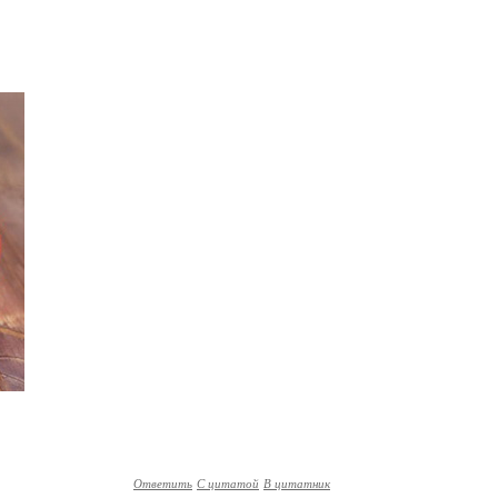
Ответить
С цитатой
В цитатник