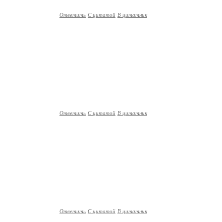
Ответить
С цитатой
В цитатник
Ответить
С цитатой
В цитатник
Ответить
С цитатой
В цитатник