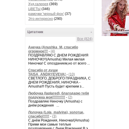
Худ.галерея
(369)
ЦВЕТЫ
(346)
рамочки 'черный фон'
(37)
Это интересно
(290)
Цитатник
-
Все (824)
Анечка (Anushka_M, спасибо
огромное!!!
-
(4)
ПОЗДРАВЛЯЮ С ДНЕМ РОЖДЕНИЯ
НИНОЧКУ!(Arnusha) Милая милая
Ниночка! С опозданием,но от всего ...
Спасибо от души
TAISA_ANDRYEVEVA!
-
(10)
СВЕТЛОГО, ДОБРОГО ПРАЗДНИКА, С
ДНЕМ РОЖДЕНИЯ, НИНОЧКА -
Arnusha!!! Пусть будет крепким з...
Любочка (laplared), благодарю тебя
подружка моя!!!!!!!!!!!
-
(2)
Поздравляю Ниночку (Arnusha) с
днём рождения ...
Лолочка (Lola_malvina), золотце,
спасибо!!!!!!
-
(3)
С днём Рождения, Ниночка!(Аrnusha)
Прими мои самые теплые
поздравления с Днем Рождения! В э...