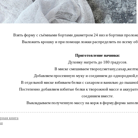
Взять форму с съёмными бортами диаметром 24 низ и бортики проложи
Выложить крошку и при помощи ложки распределить по всему об
Приготовление начинки:
Духовку нагреть до 180 градусов.
В миске смешиваем творог,сметану,сахар,желтк
Добавляем просеянную муку и соединяем до однородной,г
В отдельной миске взбиваем белки с сахаром и ванилью до пышно
Постепенно добавляем взбитые белки к творожной массе и аккурат
соединяем вместе.
Выкладываем полученную массу на корж в форму,форма заполн
Уменьшаем температуру духовки до 100 градус
Выпекаем в течении 1.30 часа или пока края не схватятся ,а 
рная книга
ка
оставаться подвижной.
Достаем из духовки и оставляем остывать в форме,а затем в холо
на ночь).