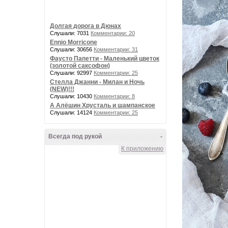
Долгая дорога в Дюнах
Слушали: 7031
Комментарии: 20
Ennio Morricone
Слушали: 30656
Комментарии: 31
Фаусто Папетти - Маленький цветок
(золотой саксофон)
Слушали: 92997
Комментарии: 25
Стелла Джанни - Милан и Ночь
(NEW)!!!
Слушали: 10430
Комментарии: 8
А Алёшин Хрусталь и шампанское
Слушали: 14124
Комментарии: 25
Всегда под рукой
-
К приложению