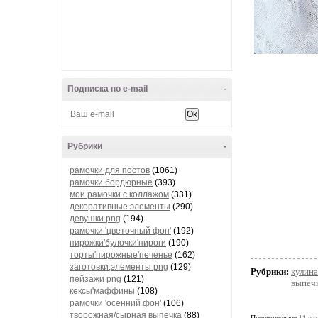
Подписка по e-mail
-
Рубрики
-
рамочки для постов
(1061)
рамочки бордюрные
(393)
мои рамочки с коллажом
(331)
декоративные элементы
(290)
девушки png
(194)
рамочки 'цветочный фон'
(192)
пирожки'булочки'пироги
(190)
торты'пирожные'печенье
(162)
заготовки,элементы png
(129)
Рубрики:
кулина
пейзажи png
(121)
выпеч
кексы'маффины
(108)
рамочки 'осенний фон'
(106)
творожная/сырная выпечка
(88)
Процитировано
11 раз