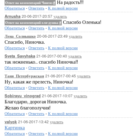
На радость!!!
Ответ на комментарий Чингиз
#
Обратиться
-
Ответить
-
К полной версии
20-06-2017-20:57
удалить
Arnusha
Спасибо Оленька!
Ответ на комментарий оля-душка
#
Обратиться
-
Ответить
-
К полной версии
20-06-2017-23:49
удалить
Лена_Солнышко
Спасибо, Ниночка.
Обратиться
-
Ответить
-
К полной версии
21-06-2017-00:40
удалить
Sveta_Savyhska
так нежненько.. спасибо Ниночка!!
Обратиться
-
Ответить
-
К полной версии
21-06-2017-00:45
удалить
Таня_Петербуржская
Ну, какая же прелесть, Ниночка!
Обратиться
-
Ответить
-
К полной версии
21-06-2017-10:07
удалить
Sobirayu_vinograd
Благодарю, дорогая Ниночка.
Желаю благополучия!
Обратиться
-
Ответить
-
К полной версии
21-06-2017-13:42
удалить
valyok
Картинка
Обратиться
-
Ответить
-
К полной версии