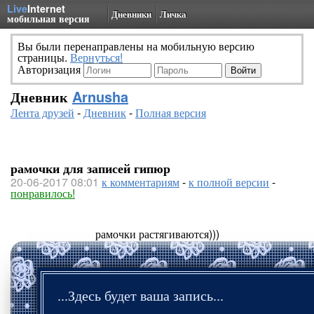
Live
Internet
Дневники
Личка
мобильная версия
Вы были перенаправлены на мобильную версию
страницы.
Вернуться!
Авторизация
Дневник
Arnusha
Лента друзей
-
Дневник
-
Полная версия
рамочки для записей гипюр
20-06-2017 08:01
к комментариям
-
к полной версии
-
понравилось!
рамочки растягиваются)))
...Здесь будет ваша запись...