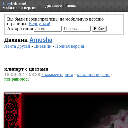
Live
Internet
Дневники
Личка
мобильная версия
Вы были перенаправлены на мобильную версию
страницы.
Вернуться!
Авторизация
Дневник
Arnusha
Лента друзей
-
Дневник
-
Полная версия
клипарт с цветами
18-06-2017 08:38
к комментариям
-
к полной версии
-
понравилось!